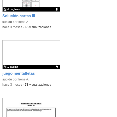
4 páginas
Solución cartas Illusion
Contenido educativo.
subido por
Irene A.
-
hace 3 meses
-
65
visualizaciones
1 página
juego mentatletas
Contenido educativo.
subido por
Irene A.
-
hace 3 meses
-
73
visualizaciones