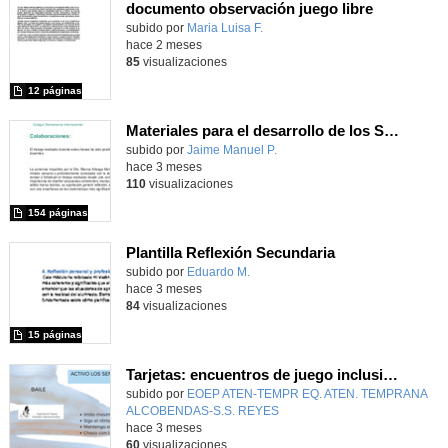
documento observación juego libre
Contenido educativo.
subido por
Maria Luisa F.
-
hace 2 meses
85
visualizaciones
12 páginas
Materiales para el desarrollo de los Sentidos Matemáticos
Contenido educativo.
subido por
Jaime Manuel P.
-
hace 3 meses
110
visualizaciones
154 páginas
Plantilla Reflexión Secundaria
Contenido educativo.
subido por
Eduardo M.
-
hace 3 meses
84
visualizaciones
15 páginas
Tarjetas: encuentros de juego inclusivo en familia.
Contenido educativo.
subido por
EOEP ATEN-TEMPR EQ. ATEN. TEMPRANA
ALCOBENDAS-S.S. REYES
-
hace 3 meses
60
visualizaciones