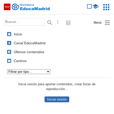
Mediateca de EducaMadrid
Saltar navegación
Servic
Educa
Palabra o frase:
Búsqueda avanzada
Ayuda
(en
ventana
Inicio
nueva)
Canal EducaMadrid
Últimos contenidos
Centros
Tipo de contenido:
Inicia sesión para aportar contenidos, crear listas de
reproducción...
Iniciar sesión