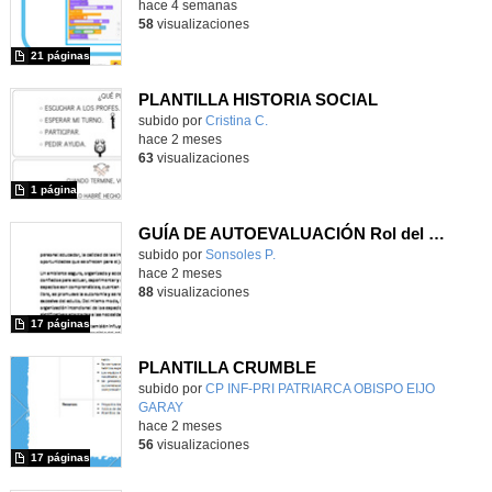
hace 4 semanas
58
visualizaciones
21 páginas
PLANTILLA HISTORIA SOCIAL
subido por
Cristina C.
-
hace 2 meses
63
visualizaciones
1 página
GUÍA DE AUTOEVALUACIÓN Rol del personal educador como acompañantes del juego
Contenido educativo.
subido por
Sonsoles P.
-
hace 2 meses
88
visualizaciones
17 páginas
PLANTILLA CRUMBLE
Contenido educativo.
subido por
CP INF-PRI PATRIARCA OBISPO EIJO
GARAY
-
hace 2 meses
56
visualizaciones
17 páginas