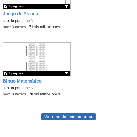
8 páginas
Juego de Fracciones
Contenido educativo.
subido por
Irene A.
-
hace 3 meses
-
71
visualizaciones
7 páginas
Bingo Matemático
Contenido educativo.
subido por
Irene A.
-
hace 3 meses
-
70
visualizaciones
Ver más del mismo autor