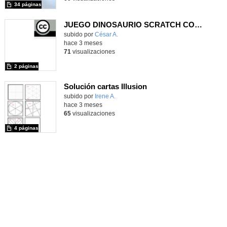
34 páginas
JUEGO DINOSAURIO SCRATCH CON PLACA MICROBIT MANDO
Contenido educativo.
subido por
César A.
-
hace 3 meses
71
visualizaciones
2 páginas
Solución cartas Illusion
Contenido educativo.
subido por
Irene A.
-
hace 3 meses
65
visualizaciones
4 páginas