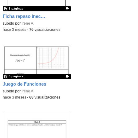
8 páginas
Ficha repaso inecuaciones
Contenido educativo.
subido por
Irene A.
-
hace 3 meses
-
76
visualizaciones
5 páginas
Juego de Funciones
Contenido educativo.
subido por
Irene A.
-
hace 3 meses
-
68
visualizaciones