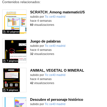
Contenidos relacionados:
SCRATCH_Among matematicUS
subido por
Tic ce40 madrid
-
hace 4 semanas
60
visualizaciones
22 páginas
Juego de palabras
subido por
Tic ce40 madrid
-
hace 4 semanas
32
visualizaciones
7 páginas
ANIMAL, VEGETAL O MINERAL
subido por
Tic ce40 madrid
-
hace 4 semanas
42
visualizaciones
5 páginas
Descubre el personaje histórico
subido por
Tic ce40 madrid
-