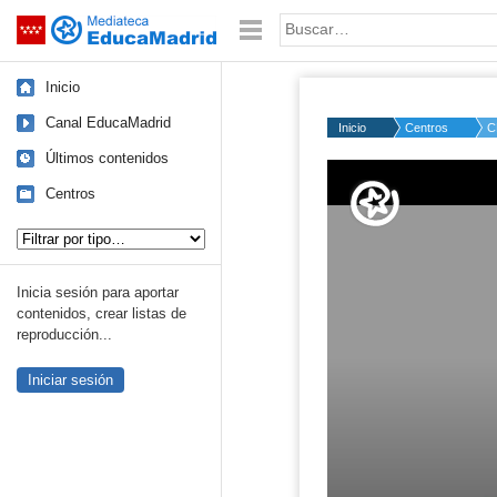
Mediateca de EducaMadrid
Saltar navegación
Palabra o frase:
Inicio
Canal EducaMadrid
Inicio
Centros
C
Últimos contenidos
Centros
Tipo de contenido:
Inicia sesión para aportar
contenidos, crear listas de
reproducción...
Iniciar sesión