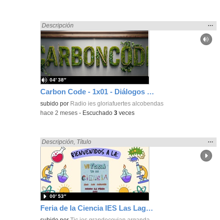
Mos
…
Encontrado «Ciencias» en:
Descripción
la
ubic
de l
bús
04′ 38″
Carbon Code - 1x01 - Diálogos con la IA
subido por
Radio ies gloriafuertes alcobendas
-
hace 2 meses
-
Escuchado
3
veces
Mos
…
Encontrado «Ciencias» en:
Descripción
,
Título
la
ubic
de l
bús
00′ 53″
Feria de la Ciencia IES Las Lagunas
subido por
Tic ies grandecovian arganda