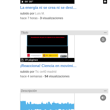
00′ 30″
La energía ni se crea ni se destruye... ¡se experimenta! El Tierno en la Feria Madrid es Ciencia 2026
Contenido educativo.
subido por
Luis M.
-
hace 7 horas
-
3
visualizaciones
Mos
…
Encontrado «Ciencias» en:
Título
la
ubic
de l
bús
19 páginas
¡Reacciona! Ciencia en movimiento con micro:bit y Maqueen
subido por
Tic ce40 madrid
-
hace 4 semanas
-
54
visualizaciones
Mos
…
Encontrado «Ciencias» en:
Descripción
la
ubic
de l
bús