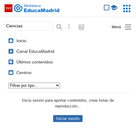
Mediateca de EducaMadrid
Saltar navegación
Servic
Educa
Palabra o frase:
Búsqueda avanzada
Ayuda
(en
ventana
Inicio
nueva)
Canal EducaMadrid
Últimos contenidos
Centros
Tipo de contenido:
Inicia sesión para aportar contenidos, crear listas de
reproducción...
Iniciar sesión