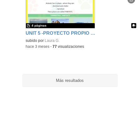
ubic
de l
bús
4 páginas
UNIT 5 -PROYECTO PROPIO DE CIENCIAS 1ER CICLO- CEIP FGL
Contenido educativo.
subido por
Laura G.
-
hace 3 meses
-
77
visualizaciones
Más resultados