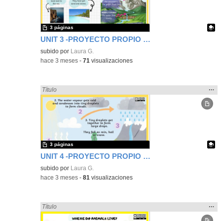
bús
3 páginas
UNIT 3 -PROYECTO PROPIO DE CIENCIAS 1ER CICLO- CEIP FGL
Contenido educativo.
subido por
Laura G.
-
hace 3 meses
-
71
visualizaciones
Mos
…
Encontrado «Ciencias» en:
Título
la
ubic
de l
bús
3 páginas
UNIT 4 -PROYECTO PROPIO DE CIENCIAS 1ER CICLO- CEIP FGL
Contenido educativo.
subido por
Laura G.
-
hace 3 meses
-
81
visualizaciones
Mos
…
Encontrado «Ciencias» en:
Título
la