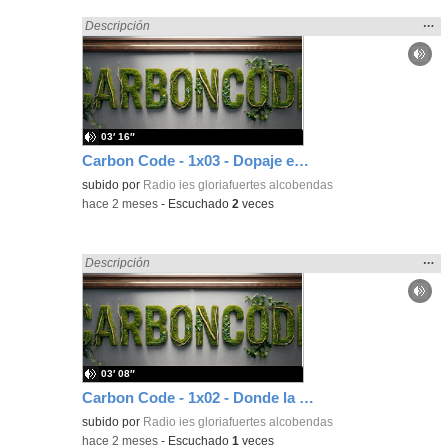
Mos
…
Encontrado «Ciencias» en:
Descripción
la
ubic
de l
bús
03′ 16″
Carbon Code - 1x03 - Dopaje en el deporte
subido por
Radio ies gloriafuertes alcobendas
-
hace 2 meses
-
Escuchado
2
veces
Mos
…
Encontrado «Ciencias» en:
Descripción
la
ubic
de l
bús
03′ 08″
Carbon Code - 1x02 - Donde la vida no debería existir
subido por
Radio ies gloriafuertes alcobendas
-
hace 2 meses
-
Escuchado
1
veces