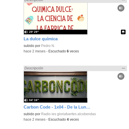
la
ubic
de l
bús
29′ 29″
La dulce química
Contenido educativo.
subido por
Pedro N.
-
hace 2 meses
-
Escuchado
6
veces
Mos
…
Encontrado «Ciencias» en:
Descripción
la
ubic
de l
bús
04′ 16″
Carbon Code - 1x04 - De la Luna, el espacios y sus naves
subido por
Radio ies gloriafuertes alcobendas
-
hace 2 meses
-
Escuchado
4
veces