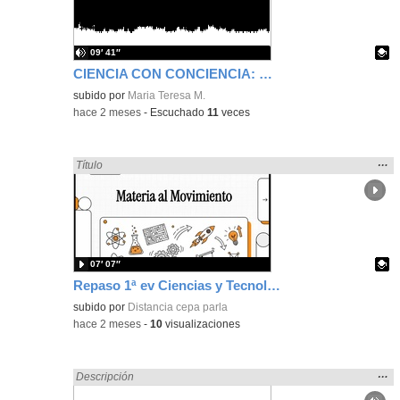
bús
09′ 41″
CIENCIA CON CONCIENCIA: VIAJANDO A LA LUNA
Contenido educativo.
subido por
Maria Teresa M.
-
hace 2 meses
-
Escuchado
11
veces
Mos
…
Encontrado «Ciencias» en:
Título
la
ubic
de l
bús
07′ 07″
Repaso 1ª ev Ciencias y Tecnología ESO nivel1
Contenido educativo.
subido por
Distancia cepa parla
-
hace 2 meses
-
10
visualizaciones
Mos
…
Encontrado «Ciencias» en:
Descripción
la