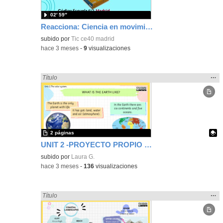
02′ 59″
Reacciona: Ciencia en movimiento
subido por
Tic ce40 madrid
-
hace 3 meses
-
9
visualizaciones
Mos
…
Encontrado «Ciencias» en:
Título
la
ubic
de l
bús
2 páginas
UNIT 2 -PROYECTO PROPIO DE CIENCIAS 1ER CICLO- CEIP FGL
Contenido educativo.
subido por
Laura G.
-
hace 3 meses
-
136
visualizaciones
Mos
…
Encontrado «Ciencias» en:
Título
la
ubic
de l