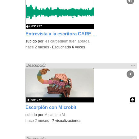
ubic
de l
bús
09′ 23″
Entrevista a la escritora CARE SANTOS (22/05/2025)
subido por
Ies carpediem fuenlabrada
-
hace 2 meses
-
Escuchado
6
veces
Mos
…
Encontrado «Ciencias» en:
Descripción
la
ubic
de l
bús
00′ 07″
Escorpión con Microbit
Contenido educativo.
subido por
M.camino M.
-
hace 2 meses
-
7
visualizaciones
Mos
…
Encontrado «Ciencias» en:
Descripción