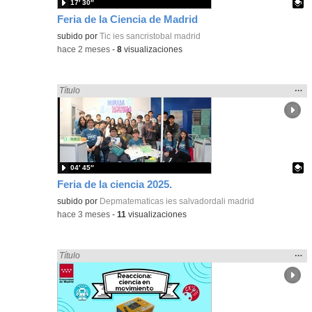
17′ 30″
Feria de la Ciencia de Madrid
Contenido educativo.
subido por
Tic ies sancristobal madrid
-
hace 2 meses
-
8
visualizaciones
Mos
…
Encontrado «Ciencias» en:
Título
la
ubic
de l
bús
04′ 45″
Feria de la ciencia 2025.
Contenido educativo.
subido por
Depmatematicas ies salvadordali madrid
-
hace 3 meses
-
11
visualizaciones
Mos
…
Encontrado «Ciencias» en:
Título
la
ubic
de l
bús