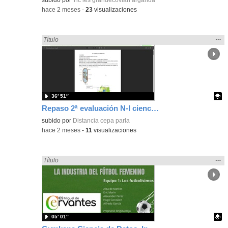
-
hace 2 meses
-
23
visualizaciones
Mos
…
Encontrado «Ciencias» en:
Título
la
ubic
de l
bús
36′ 51″
Repaso 2ª evaluación N-I ciencias
Contenido educativo.
subido por
Distancia cepa parla
-
hace 2 meses
-
11
visualizaciones
Mos
…
Encontrado «Ciencias» en:
Título
la
ubic
de l
bús
05′ 01″