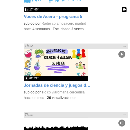
17′ 45″
Voces de Acero - programa 5
Contenido educativo.
subido por
Radio cp amosacero madrid
-
hace 4 semanas
-
Escuchado
2
veces
Mos
…
Encontrado «Ciencias» en:
Título
la
ubic
de l
bús
02′ 22″
Jornadas de ciencia y juegos de mesa CEIP Vía Romana 25/26
subido por
Tic cp viaromana cercedilla
-
hace un mes
-
26
visualizaciones
Mos
…
Encontrado «Ciencias» en:
Título
la
ubic
de l