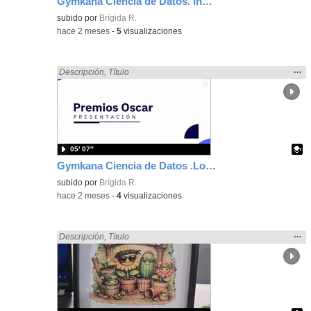
Gymkana Ciencia de Datos. Industria del fútbol femenino
Contenido educativo.
subido por
Brígida R.
-
hace 2 meses
-
5
visualizaciones
Mos
…
Encontrado «Ciencias» en:
Descripción
,
Título
la
ubic
de l
bús
05′ 07″
Gymkana Ciencia de Datos .Los premios Óscar
Contenido educativo.
subido por
Brígida R.
-
hace 2 meses
-
4
visualizaciones
Mos
…
Encontrado «Ciencias» en:
Descripción
,
Título
la
ubic
de l
bús