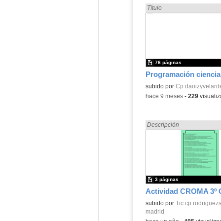
Encontrado «Ciencias Soci
Título
76 páginas
Contenido educativo.
subido por
Cp daoizyvelard
-
hace 9 meses
-
229
visualiz
Encontrado «Ciencias Soci
Descripción
3 páginas
Contenido educativo.
subido por
Tic cp rodrigue
madrid