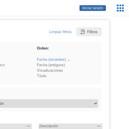
Servic
Iniciar sesión
Educa
Limpiar filtros
Filtros
Orden:
Fecha (recientes)
ico
Fecha (antiguos)
Visualizaciones
Título
Mostrar
…
Mostrar
…
as Sociales» en:
Encontrado «Ciencias Sociales» en:
Descripción