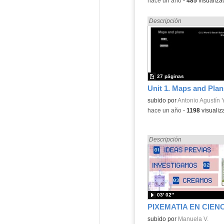
-
hace un año
-
485
visualiza
Encontrado «Ciencias Soci
Descripción
27 páginas
Contenido educativo.
subido por
Antonio Agustín Y
-
hace un año
-
1198
visualiz
Encontrado «Ciencias Soci
Descripción
03′ 02″
PIXEMATIA EN CIEN
Contenido educativo.
subido por
Manuela V.