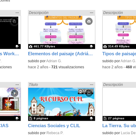
ciones
Mostrar
…
Mostrar
…
ales» en:
Encontrado «Ciencias Sociales» en:
Descripción
Encontrado «Cienci
Descripción
la
la
ubicación
ubicación
de la
de la
búsqueda
búsqueda
461.77 KBytes
314.49 KBytes
Unit 1. Maps and Plans Worksheet
Elementos del paisaje (Adrián García Fernández)
.
Contenido educativo.
subido por
Adrian G.
Contenido educativo
subido por
Adrian G.
aciones
-
hace 2 años
-
721
visualizaciones
-
hace 2 años
-
468
vi
Mostrar
…
Mostrar
…
ales» en:
Encontrado «Ciencias Sociales» en:
Título
Encontrado «Cienci
Descripción
la
la
ubicación
ubicación
de la
de la
búsqueda
búsqueda
8 páginas
27 páginas
CIAS
Ciencias Sociales y CLIL
Contenido educativo.
subido por
Rebeca P.
Contenido educativo
subido por
Lucia De