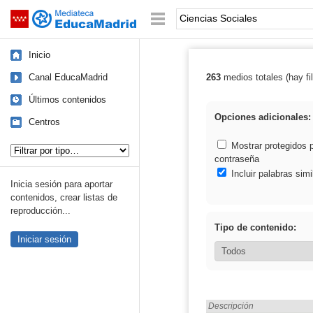
Mediateca de EducaMadrid
Saltar navegación
Palabra o frase:
Inicio
Canal EducaMadrid
263
medios totales (hay fil
Resultados de: 
Últimos contenidos
Opciones adicionales:
Centros
Tipo de contenido:
Mostrar protegidos 
contraseña
Incluir palabras simi
Inicia sesión para aportar
contenidos, crear listas de
reproducción...
Tipo de contenido:
Iniciar sesión
Encontrado «Ciencias Soci
Descripción