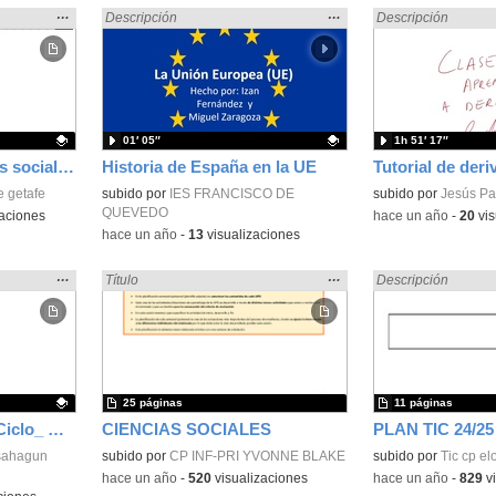
Mostrar
…
Mostrar
…
ales» en:
Encontrado «Ciencias Sociales» en:
Descripción
Encontrado «Cienci
Descripción
la
la
ubicación
ubicación
de la
de la
búsqueda
búsqueda
01′ 05″
1h 51′ 17″
Programación ciencias sociales primer ciclo
Historia de España en la UE
e getafe
Contenido educativo.
subido por
IES FRANCISCO DE
Contenido educativo
subido por
Jesús Pa
QUEVEDO
aciones
-
hace un año
-
20
vis
-
hace un año
-
13
visualizaciones
Mostrar
…
Mostrar
…
ales» en:
Encontrado «Ciencias Sociales» en:
Título
Encontrado «Cienci
Descripción
la
la
ubicación
ubicación
de la
de la
búsqueda
búsqueda
25 páginas
11 páginas
Actividad CROMA 3º Ciclo_ El tiempo meteorológico
CIENCIAS SOCIALES
PLAN TIC 24/25
zsahagun
subido por
CP INF-PRI YVONNE BLAKE
subido por
Tic cp el
-
hace un año
-
520
visualizaciones
-
hace un año
-
829
vi