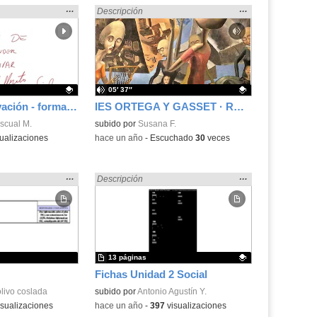
Mostrar
…
Mostrar
…
as Sociales» en:
Encontrado «Ciencias Sociales» en:
Descripción
la
la
ubicación
ubicación
de la
de la
búsqueda
búsqueda
05′ 37″
Tutorial de derivación - formato reducido - Bachillerato CCSS
IES ORTEGA Y GASSET · RADIO LA ESPECTADORA
.
scual M.
Contenido educativo.
subido por
Susana F.
ualizaciones
-
hace un año
-
Escuchado
30
veces
Mostrar
…
Mostrar
…
as Sociales» en:
Encontrado «Ciencias Sociales» en:
Descripción
la
la
ubicación
ubicación
de la
de la
búsqueda
búsqueda
13 páginas
Fichas Unidad 2 Social
olivo coslada
Contenido educativo.
subido por
Antonio Agustín Y.
sualizaciones
-
hace un año
-
397
visualizaciones