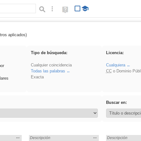
Búsqueda avanzada
Ayuda
(en
ventana
nueva)
tros aplicados)
Ciencias Sociales
Tipo de búsqueda:
Licencia:
Cualquier coincidencia
Cualquiera
por
Todas las palabras
CC
o Dominio Públ
Exacta
lares
Buscar en:
Mostrar
…
Mostrar
…
ales» en:
Encontrado «Ciencias Sociales» en:
Descripción
Encontrado «Cienci
Descripción