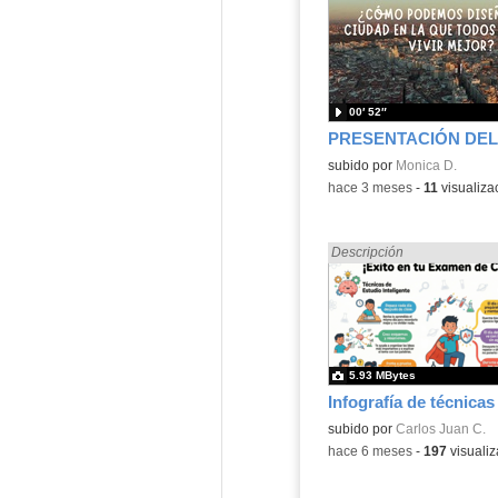
00′ 52″
Contenido educativo.
subido por
Monica D.
-
hace 3 meses
-
11
visualiza
Encontrado «Ciencias Soci
Descripción
5.93 MBytes
Contenido educativo.
subido por
Carlos Juan C.
-
hace 6 meses
-
197
visualiz