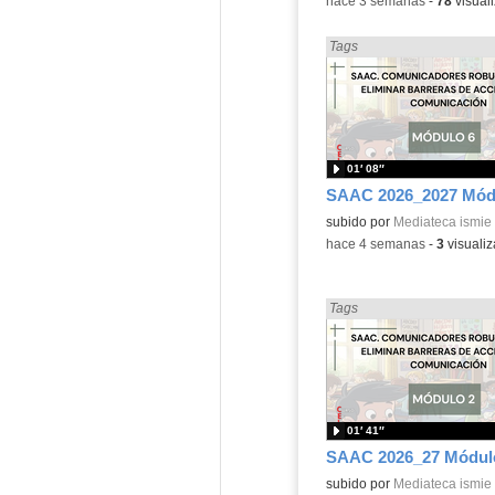
-
hace 3 semanas
-
78
visual
Encontrado «Diversidad» e
Tags
01′ 08″
SAAC 2026_2027 Mód
subido por
Mediateca ismie
-
hace 4 semanas
-
3
visualiz
Encontrado «Diversidad» e
Tags
01′ 41″
SAAC 2026_27 Módul
subido por
Mediateca ismie