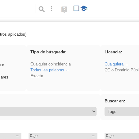
Búsqueda avanzada
Ayuda
(en
ventana
nueva)
tros aplicados)
Diversidad
Tipo de búsqueda:
Licencia:
Cualquier coincidencia
Cualquiera
por
Todas las palabras
CC
o Dominio Públ
Exacta
lares
Buscar en:
Mostrar
…
Mostrar
…
n:
Encontrado «Diversidad» en:
Tags
Encontrado «Divers
Tags