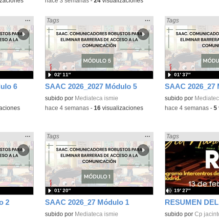
izaciones
-
hace 3 semanas
-
24
visualizaciones
Mostrar
…
Mostrar
…
n:
Encontrado «Diversidad» en:
Tags
Encontrado «Divers
Tags
la
la
ubicación
ubicación
de la
de la
búsqueda
búsqueda
02′ 11″
01′ 37″
ulo 6
SAAC 2026_2027 Módulo 5
SAAC 2026_27 
subido por
Mediateca ismie
subido por
Mediatec
aciones
-
hace 4 semanas
-
16
visualizaciones
-
hace 4 semanas
-
5
Mostrar
…
Mostrar
…
n:
Encontrado «Diversidad» en:
Tags
Encontrado «Divers
Tags
la
la
ubicación
ubicación
de la
de la
búsqueda
búsqueda
01′ 20″
19′ 27″
o 2
SAAC 2026_27 Módulo 1
subido por
Mediateca ismie
Contenido educativo
subido por
Cp jacin