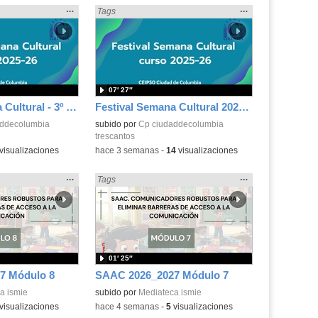
Mostrar
…
Mostrar
…
idad» en:
Encontrado «Diversidad» en:
Tags
la
la
ubicación
ubicación
de la
de la
búsqueda
búsqueda
07′ 27″
Festival Semana Cultural - 3º Primaria
Festival Semana Cultural 2025-26 - 2º P
addecolumbia
subido por
Cp ciudaddecolumbia
trescantos
visualizaciones
-
hace 3 semanas
-
14
visualizaciones
Mostrar
…
Mostrar
…
idad» en:
Encontrado «Diversidad» en:
Tags
la
la
ubicación
ubicación
de la
de la
búsqueda
búsqueda
01′ 25″
7 Módulo 8
SAAC 2026_2027 Módulo 7
a ismie
subido por
Mediateca ismie
visualizaciones
-
hace 4 semanas
-
5
visualizaciones