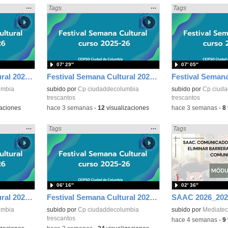
Mostrar
…
Mostrar
…
n:
Encontrado «Diversidad» en:
Tags
Encontrado «Divers
Tags
la
la
ubicación
ubicación
de la
de la
búsqueda
búsqueda
07′ 29″
07′ 05″
Festival Semana Cultural 2025-26 - 6º de Primaria
Festival Semana Cultural 2025-26 - 5º de Primaria
umbia
subido por
Cp ciudaddecolumbia
subido por
Cp ciud
trescantos
trescantos
aciones
-
hace 3 semanas
-
12
visualizaciones
-
hace 3 semanas
-
8
Mostrar
…
Mostrar
…
n:
Encontrado «Diversidad» en:
Tags
Encontrado «Divers
Tags
la
la
ubicación
ubicación
de la
de la
búsqueda
búsqueda
06′ 16″
02′ 36″
Festival Semana Cultural 2025-26 - 1º Primaria
Festival Semana Cultural 2025-26 - Infantil
SAAC 2026_202
umbia
subido por
Cp ciudaddecolumbia
subido por
Mediatec
trescantos
-
hace 4 semanas
-
9