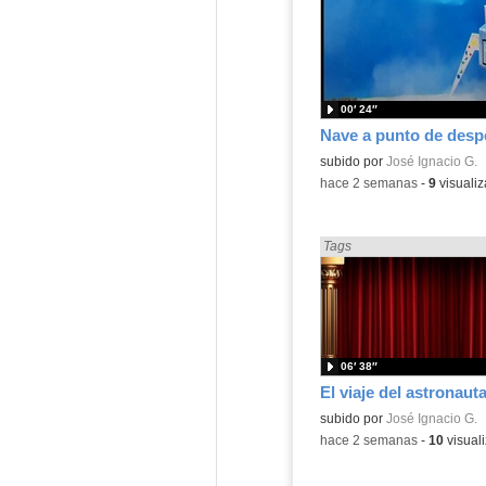
00′ 24″
Nave a punto de desp
Contenido educativo.
subido por
José Ignacio G.
-
hace 2 semanas
-
9
visualiz
Encontrado «Diversidad» e
Tags
06′ 38″
El viaje del astronauta
Contenido educativo.
subido por
José Ignacio G.
-
hace 2 semanas
-
10
visual