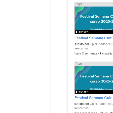
Encontrado «Diversidad» e
Tags
07′ 18″
subido por
Cp ciudaddecol
trescantos
-
hace 3 semanas
-
7
visualiz
Encontrado «Diversidad» e
Tags
06′ 35″
subido por
Cp ciudaddecol
trescantos