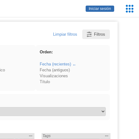
Servic
Iniciar sesión
Educa
Limpiar filtros
Filtros
Orden:
Fecha (recientes)
ico
Fecha (antiguos)
Visualizaciones
Título
Mostrar
…
Mostrar
…
idad» en:
Encontrado «Diversidad» en:
Tags