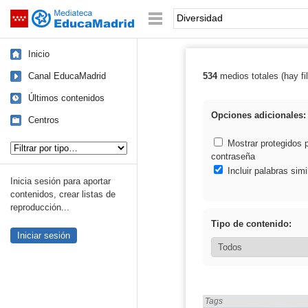
Mediateca de EducaMadrid
Saltar navegación
Palabra o frase:
Inicio
Canal EducaMadrid
534
medios totales (hay fil
Resultados de: 
Últimos contenidos
Opciones adicionales:
Centros
Tipo de contenido:
Mostrar protegidos 
contraseña
Incluir palabras simi
Inicia sesión para aportar
contenidos, crear listas de
reproducción...
Tipo de contenido:
Iniciar sesión
Encontrado «Diversidad» e
Tags