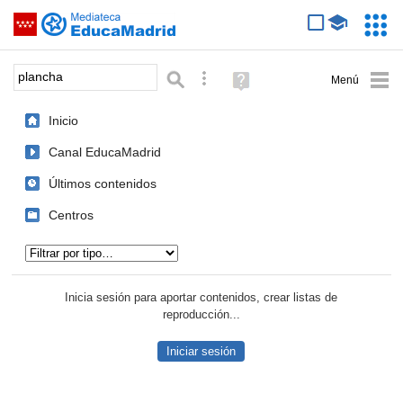
Mediateca de EducaMadrid
Saltar navegación
Servic
Educa
Palabra o frase:
Búsqueda avanzada
Ayuda
(en
ventana
Inicio
nueva)
Canal EducaMadrid
Últimos contenidos
Centros
Tipo de contenido:
Inicia sesión para aportar contenidos, crear listas de
reproducción...
Iniciar sesión