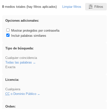
0
medios totales (hay filtros aplicados)
Limpiar filtros
Filtros
Resultados de: plancha
Opciones adicionales:
Mostrar protegidos por contraseña
Incluir palabras similares
Tipo de búsqueda:
Cualquier coincidencia
Todas las palabras
Exacta
Licencia:
Cualquiera
CC
o Dominio Público
Orden: