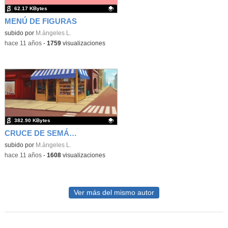
62.17 KBytes
MENÚ DE FIGURAS
Contenido educativo.
subido por
M.ángeles L.
-
hace 11 años
-
1759
visualizaciones
382.90 KBytes
CRUCE DE SEMÁFOROS
Contenido educativo.
subido por
M.ángeles L.
-
hace 11 años
-
1608
visualizaciones
Ver más del mismo autor