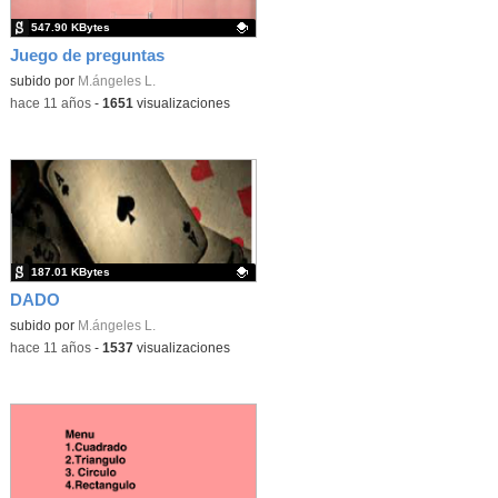
547.90 KBytes
Juego de preguntas
Contenido educativo.
subido por
M.ángeles L.
-
hace 11 años
-
1651
visualizaciones
187.01 KBytes
DADO
Contenido educativo.
subido por
M.ángeles L.
-
hace 11 años
-
1537
visualizaciones