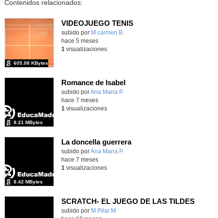
Contenidos relacionados:
VIDEOJUEGO TENIS
Contenido educativo.
subido por
M.carmen B.
-
hace 5 meses
1
visualizaciones
605.08 KBytes
Romance de Isabel
Contenido educativo.
subido por
Ana Maria P.
-
hace 7 meses
1
visualizaciones
8.21 MBytes
La doncella guerrera
Contenido educativo.
subido por
Ana Maria P.
-
hace 7 meses
1
visualizaciones
8.42 MBytes
SCRATCH- EL JUEGO DE LAS TILDES
Contenido educativo.
subido por
M Pilar M.
-