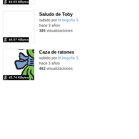
64.03 KBytes
Saludo de Toby
Contenido educativo.
subido por
M.begoña S.
-
hace 3 años
385
visualizaciones
44.57 KBytes
Caza de ratones
Contenido educativo.
subido por
M.begoña S.
-
hace 3 años
462
visualizaciones
45.74 KBytes