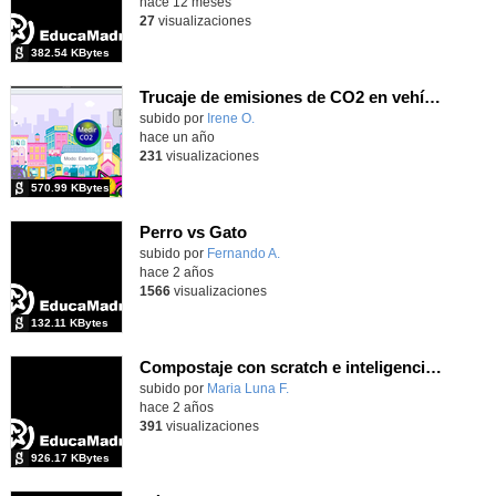
hace 12 meses
27
visualizaciones
382.54 KBytes
Trucaje de emisiones de CO2 en vehículos
subido por
Irene O.
-
hace un año
231
visualizaciones
570.99 KBytes
Perro vs Gato
Contenido educativo.
subido por
Fernando A.
-
hace 2 años
1566
visualizaciones
132.11 KBytes
Compostaje con scratch e inteligencia atificial
Contenido educativo.
subido por
Maria Luna F.
-
hace 2 años
391
visualizaciones
926.17 KBytes