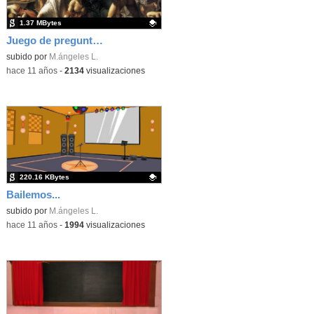
1.37 MBytes
Juego de preguntas y respuestas
Contenido educativo.
subido por
M.ángeles L.
-
hace 11 años
-
2134
visualizaciones
220.16 KBytes
Bailemos...
Contenido educativo.
subido por
M.ángeles L.
-
hace 11 años
-
1994
visualizaciones