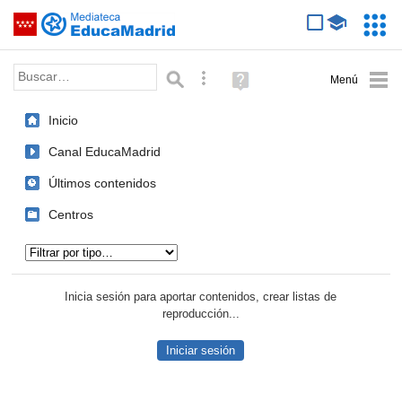
Mediateca de EducaMadrid
Saltar navegación
Servic
Educa
Palabra o frase:
Búsqueda avanzada
Ayuda
(en
ventana
Inicio
nueva)
Canal EducaMadrid
Últimos contenidos
Centros
Tipo de contenido:
Inicia sesión para aportar contenidos, crear listas de
reproducción...
Iniciar sesión