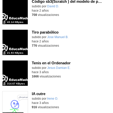
Código sb3(Scratch ) del modelo de previsión meteorológica.
Contenido educativo.
subido por
David D.
-
hace 2 años
708
visualizaciones
43.14 KBytes
Tiro parabólico
Contenido educativo.
subido por
Jose Manuel B.
-
hace 2 años
776
visualizaciones
21.93 KBytes
Tenis en el Ordenador
Contenido educativo.
subido por
Jesus Damian E.
-
hace 3 años
1666
visualizaciones
314.67 KBytes
IA cutre
subido por
Irene O.
-
hace 3 años
916
visualizaciones