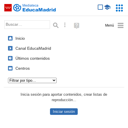
Mediateca de EducaMadrid
Saltar navegación
Servic
Educa
Palabra o frase:
Búsqueda avanzada
Ayuda
(en
ventana
Inicio
nueva)
Canal EducaMadrid
Últimos contenidos
Centros
Tipo de contenido:
Inicia sesión para aportar contenidos, crear listas de
reproducción...
Iniciar sesión