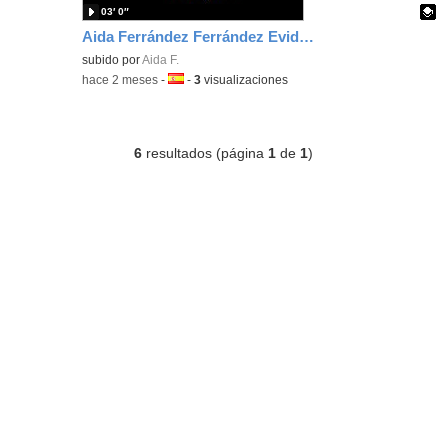
03′ 0″
Aida Ferrández Ferrández Evidencia Área1
Contenido educativo.
subido por
Aida F.
-
hace 2 meses
-
Idioma:
-
3
visualizaciones
6
resultados (página
1
de
1
)