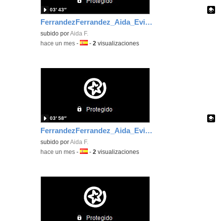
03′ 43″
FerrandezFerrandez_Aida_EvidenciaArea_3
Contenido educativo.
subido por
Aida F.
-
hace un mes
-
Idioma:
-
2
visualizaciones
03′ 58″
FerrandezFerrandez_Aida_EvidenciaArea_2
Contenido educativo.
subido por
Aida F.
-
hace un mes
-
Idioma:
-
2
visualizaciones