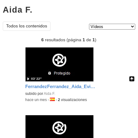
Aida F.
vídeos
Tipo de contenido:
Todos los contenidos
6
resultados (página
1
de
1
)
03′ 22″
FerrandezFerrandez_Aida_EvidenciaArea_6
Contenido educativo.
subido por
Aida F.
-
hace un mes
-
Idioma:
-
2
visualizaciones