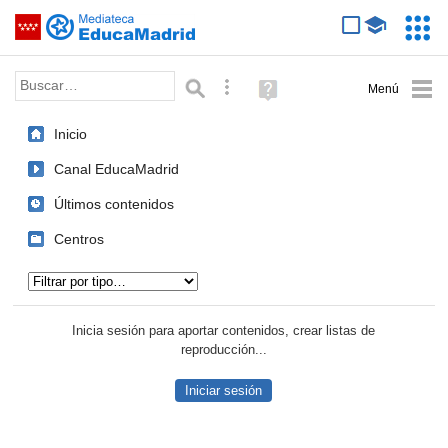
Mediateca de EducaMadrid
Saltar navegación
Servic
Educa
Palabra o frase:
Búsqueda avanzada
Ayuda
(en
ventana
Inicio
nueva)
Canal EducaMadrid
Últimos contenidos
Centros
Tipo de contenido:
Inicia sesión para aportar contenidos, crear listas de
reproducción...
Iniciar sesión