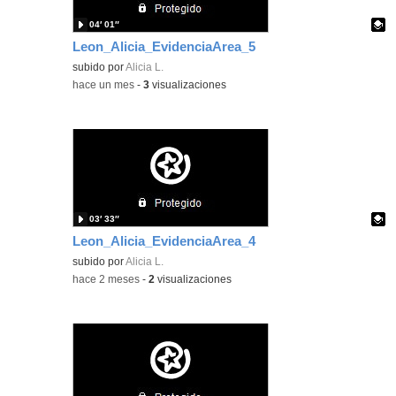
04′ 01″
Leon_Alicia_EvidenciaArea_5
Contenido educativo.
subido por
Alicia L.
-
hace un mes
-
3
visualizaciones
03′ 33″
Leon_Alicia_EvidenciaArea_4
Contenido educativo.
subido por
Alicia L.
-
hace 2 meses
-
2
visualizaciones