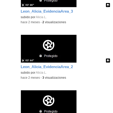
03′ 46″
Leon_Alicia_EvidenciaArea_3
Contenido educativo.
subido por
Alicia L.
-
hace 2 meses
-
2
visualizaciones
03′ 44″
Leon_Alicia_EvidenciaArea_2
Contenido educativo.
subido por
Alicia L.
-
hace 2 meses
-
3
visualizaciones