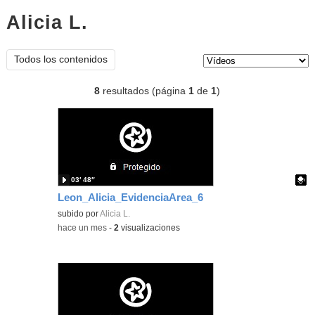
Alicia L.
vídeos
Tipo de contenido:
Todos los contenidos
8
resultados (página
1
de
1
)
03′ 48″
Leon_Alicia_EvidenciaArea_6
Contenido educativo.
subido por
Alicia L.
-
hace un mes
-
2
visualizaciones