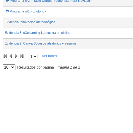
Programa nº2 - Radio Delibes frecuencia, Feliz Navidad -
- Contenido educativo
Programa nº1 - El otoño -
- Contenido educativo
Evidencia Innovación metodológica
Evidencia 3. eXelearning La música en el cine
Evidencia 2. Canva Sucesos aleatorios y seguros
Ver todos
Resultados por página
Página
1
de
2