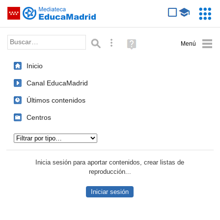
Mediateca de EducaMadrid
Saltar navegación
Servic
Educa
Palabra o frase:
Búsqueda avanzada
Ayuda
(en
ventana
Inicio
nueva)
Canal EducaMadrid
Últimos contenidos
Centros
Tipo de contenido:
Inicia sesión para aportar contenidos, crear listas de
reproducción...
Iniciar sesión