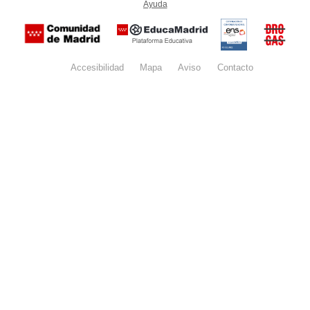
Ayuda
(en ventana nueva)
Certificación
Buzón
de
anónim
conformidad
del Pla
con el
Regiona
Esquema
contra l
Nacional de
Accesibilidad
Mapa
web
Aviso
legal
Contacto
Drogas 
Seguridad
la
(categoría
Comunid
MEDIA). El
de Madr
documento
se abrirá en
ventana
nueva.