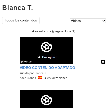
Blanca T.
vídeos
Tipo de contenido:
Todos los contenidos
4
resultados (página
1
de
1
)
02′ 11″
VÍDEO CONTENIDO ADAPTADO
Contenido educativo.
subido por
Blanca T.
-
hace 3 años
-
Idioma:
-
4
visualizaciones