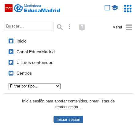
Mediateca de EducaMadrid
Saltar navegación
Servic
Educa
Palabra o frase:
Búsqueda avanzada
Ayuda
(en
ventana
Inicio
nueva)
Canal EducaMadrid
Últimos contenidos
Centros
Tipo de contenido:
Inicia sesión para aportar contenidos, crear listas de
reproducción...
Iniciar sesión