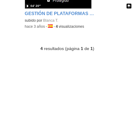
04′ 20″
GESTIÓN DE PLATAFORMAS VIRTUALES BLANCA TOMÁS
Contenido educativo.
subido por
Blanca T.
-
hace 3 años
-
Idioma:
-
4
visualizaciones
4
resultados (página
1
de
1
)