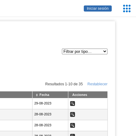
Servic
Iniciar sesión
Educa
Resultados
1
-
10
de
35
Restablecer
Fecha
Acciones
NaN29-08-2023
29-08-2023
Ver
NaN28-08-2023
28-08-2023
Ver
NaN28-08-2023
28-08-2023
Ver