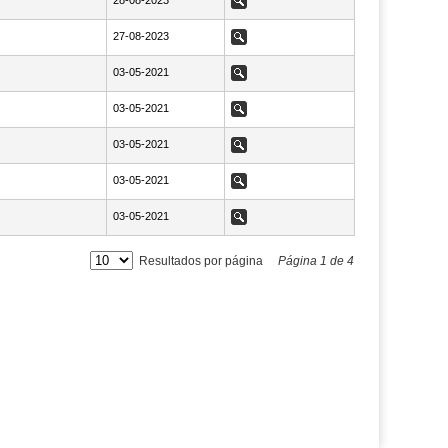
NaN28-08-2023
28-08-2023
Ver
NaN27-08-2023
27-08-2023
Ver
NaN03-05-2021
03-05-2021
Ver
NaN03-05-2021
03-05-2021
Ver
NaN03-05-2021
03-05-2021
Ver
NaN03-05-2021
03-05-2021
Ver
NaN03-05-2021
03-05-2021
Ver
Resultados por página
Página
1
de
4