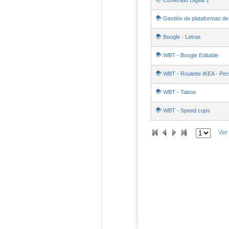
Contenido Digital 1
Gestión de plataformas de
Boogle - Letras
WBT - Boogle Editable
WBT - Roulette IKEA - Pe
WBT - Taboo
WBT - Speed cups
Ver