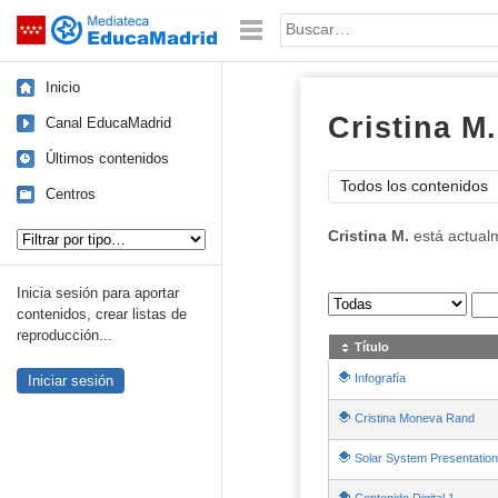
Mediateca de EducaMadrid
Saltar navegación
Palabra o frase:
Inicio
Cristina M.
Canal EducaMadrid
Últimos contenidos
Todos los contenidos
Centros
Tipo de contenido:
Cristina M.
está actual
Inicia sesión para aportar
Sus archivos
:
contenidos, crear listas de
reproducción...
Título
Infografía
Iniciar sesión
Cristina Moneva Rand
Solar System Presentation