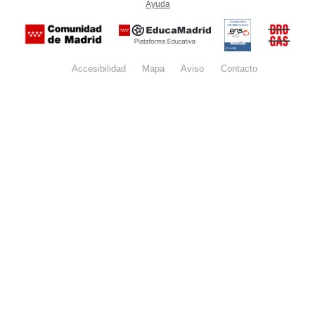
Ayuda
(en ventana nueva)
Certificación
Buzón
de
anónim
conformidad
del Pla
con el
Regiona
Esquema
contra l
Nacional de
Accesibilidad
Mapa
web
Aviso
legal
Contacto
Drogas 
Seguridad
la
(categoría
Comunid
MEDIA). El
de Madr
documento
se abrirá en
ventana
nueva.