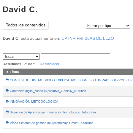
David C.
Tipo de contenido:
Todos los contenidos
David C.
está actualmente en:
CP INF-PRI BLAS DE LEZO
Sus archivos
:
Resultados
1
-
5
de
5
Restablecer
Título
CONTENIDO DIGITAL_VIDEO EXPLICATIVO_BLOG_SIXTHGRADEBDL2223_ 6EP
Contenido digital_Video explicativo_Genially_Nutrition
INNOVACIÓN METODOLÓGICA_
Situación de Aprendizaje_Innovación tecnológica_ Infografía
Vídeo Sistema de gestión de Aprendizaje David Casarubio