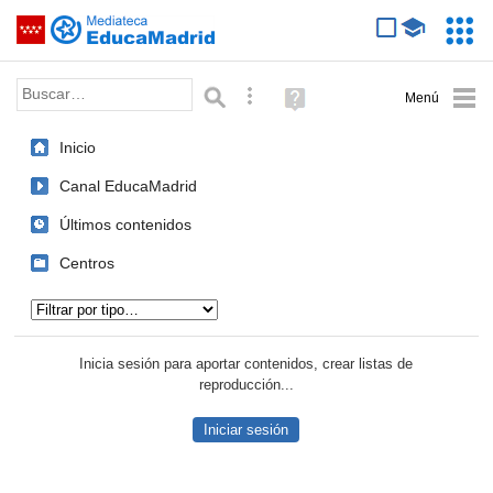
Mediateca de EducaMadrid
Saltar navegación
Servic
Educa
Palabra o frase:
Búsqueda avanzada
Ayuda
(en
ventana
Inicio
nueva)
Canal EducaMadrid
Últimos contenidos
Centros
Tipo de contenido:
Inicia sesión para aportar contenidos, crear listas de
reproducción...
Iniciar sesión