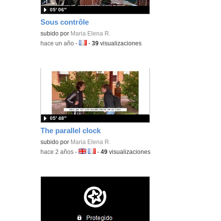
05′ 06″
Sous contrôle
subido por
Maria Elena R.
-
hace un año
-
Idioma:
-
39
visualizaciones
05′ 48″
The parallel clock
subido por
Maria Elena R.
-
hace 2 años
-
Idioma:
-
49
visualizaciones