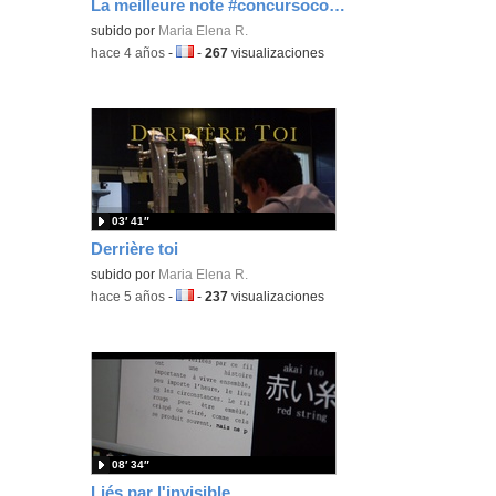
La meilleure note #concursocortos6
Contenido educativo.
subido por
Maria Elena R.
-
hace 4 años
-
Idioma:
-
267
visualizaciones
03′ 41″
Derrière toi
subido por
Maria Elena R.
-
hace 5 años
-
Idioma:
-
237
visualizaciones
08′ 34″
Liés par l'invisible