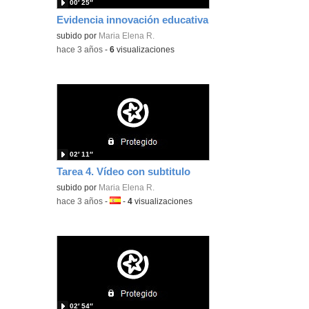
00′ 25″
Evidencia innovación educativa
subido por
Maria Elena R.
-
hace 3 años
-
6
visualizaciones
02′ 11″
Tarea 4. Vídeo con subtitulo
subido por
Maria Elena R.
-
hace 3 años
-
Idioma:
-
4
visualizaciones
02′ 54″