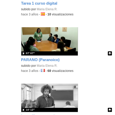
Tarea 1 curso digital
subido por
Maria Elena R.
-
hace 3 años
-
Idioma:
-
10
visualizaciones
07′ 07″
PARANO (Paranoico)
Contenido educativo.
subido por
Maria Elena R.
-
hace 3 años
-
Idioma:
-
68
visualizaciones
10′ 12″