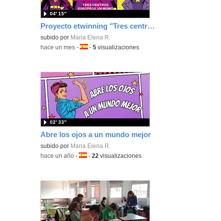
04′ 15″
Proyecto etwinning "Tres centros europeos, un mismo compromiso"
subido por
Maria Elena R.
-
hace un mes
-
Idioma:
-
5
visualizaciones
02′ 33″
Abre los ojos a un mundo mejor
subido por
Maria Elena R.
-
hace un año
-
Idioma:
-
22
visualizaciones