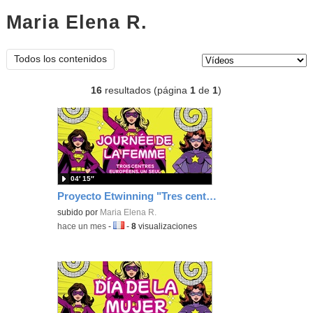
Maria Elena R.
vídeos
Tipo de contenido:
Todos los contenidos
16
resultados (página
1
de
1
)
04′ 15″
Proyecto Etwinning "Tres centros europeos, un mismo compromiso"
subido por
Maria Elena R.
-
hace un mes
-
Idioma:
-
8
visualizaciones