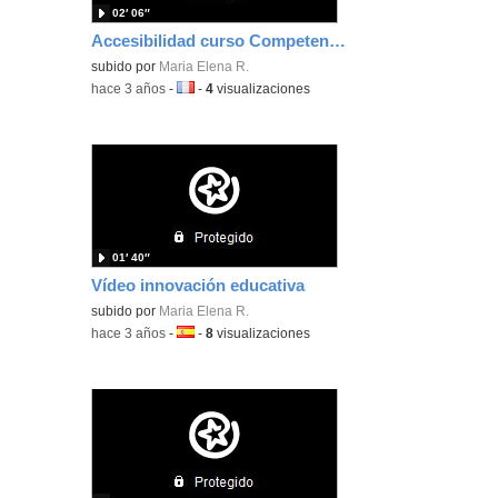
02′ 06″
Accesibilidad curso Competencia Digital
subido por
Maria Elena R.
-
hace 3 años
-
Idioma:
-
4
visualizaciones
01′ 40″
Vídeo innovación educativa
subido por
Maria Elena R.
-
hace 3 años
-
Idioma:
-
8
visualizaciones