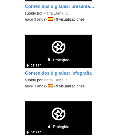
Contenidos digitales: presentación
subido por
Maria Elena R.
-
hace 3 años
-
Idioma:
-
9
visualizaciones
02′ 31″
Contenidos digitales: infografía
subido por
Maria Elena R.
-
hace 3 años
-
Idioma:
-
9
visualizaciones
04′ 21″