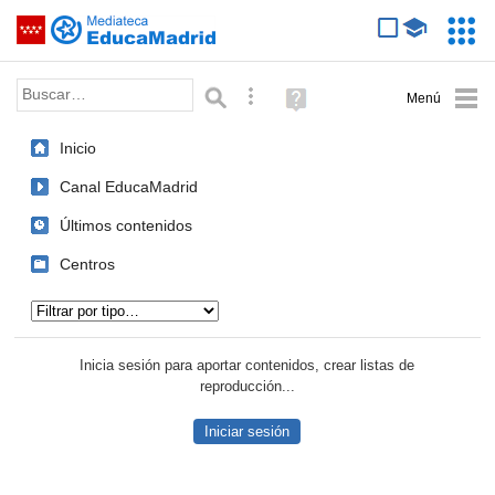
Mediateca de EducaMadrid
Saltar navegación
Servic
Educa
Palabra o frase:
Búsqueda avanzada
Ayuda
(en
ventana
Inicio
nueva)
Canal EducaMadrid
Últimos contenidos
Centros
Tipo de contenido:
Inicia sesión para aportar contenidos, crear listas de
reproducción...
Iniciar sesión