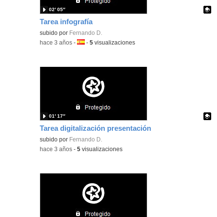
02′ 05″
Tarea infografía
Contenido educativo.
subido por
Fernando D.
-
hace 3 años
-
Idioma:
-
5
visualizaciones
01′ 17″
Tarea digitalización presentación
Contenido educativo.
subido por
Fernando D.
-
hace 3 años
-
5
visualizaciones