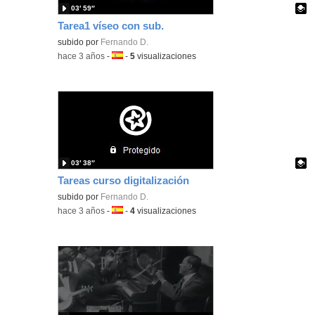
03′ 59″
Tarea1 víseo con sub.
Contenido educativo.
subido por
Fernando D.
-
hace 3 años
-
Idioma:
-
5
visualizaciones
03′ 38″
Tareas curso digitalización
Contenido educativo.
subido por
Fernando D.
-
hace 3 años
-
Idioma:
-
4
visualizaciones