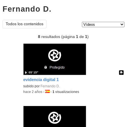
Fernando D.
vídeos
Tipo de contenido:
Todos los contenidos
8
resultados (página
1
de
1
)
05′ 15″
evidencia digital 1
Contenido educativo.
subido por
Fernando D.
-
hace 2 años
-
Idioma:
-
1
visualizaciones