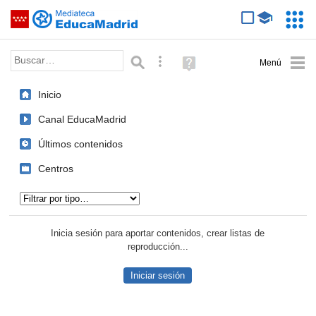
Mediateca de EducaMadrid
Saltar navegación
Servic
Educa
Palabra o frase:
Búsqueda avanzada
Ayuda
(en
ventana
Inicio
nueva)
Canal EducaMadrid
Últimos contenidos
Centros
Tipo de contenido:
Inicia sesión para aportar contenidos, crear listas de
reproducción...
Iniciar sesión