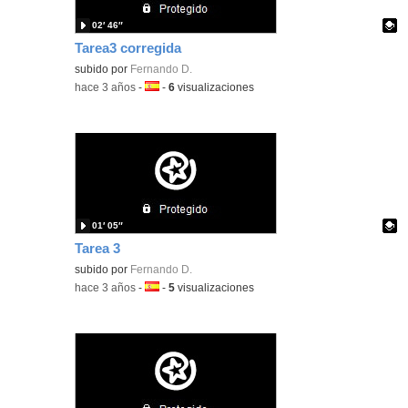
02′ 46″
Tarea3 corregida
Contenido educativo.
subido por
Fernando D.
-
hace 3 años
-
Idioma:
-
6
visualizaciones
01′ 05″
Tarea 3
Contenido educativo.
subido por
Fernando D.
-
hace 3 años
-
Idioma:
-
5
visualizaciones