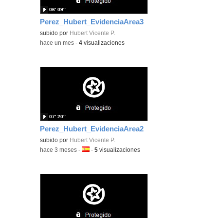
06′ 09″
Perez_Hubert_EvidenciaArea3
subido por
Hubert Vicente P.
-
hace un mes
-
4
visualizaciones
07′ 20″
Perez_Hubert_EvidenciaArea2
subido por
Hubert Vicente P.
-
hace 3 meses
-
Idioma:
-
5
visualizaciones