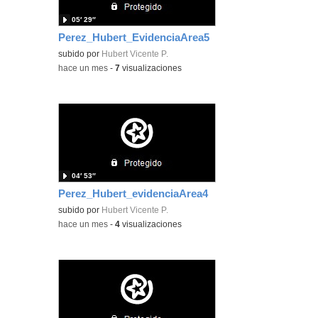
05′ 29″
Perez_Hubert_EvidenciaArea5
subido por
Hubert Vicente P.
-
hace un mes
-
7
visualizaciones
04′ 53″
Perez_Hubert_evidenciaArea4
subido por
Hubert Vicente P.
-
hace un mes
-
4
visualizaciones