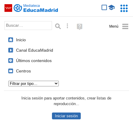
Mediateca de EducaMadrid
Saltar navegación
Servic
Educa
Palabra o frase:
Búsqueda avanzada
Ayuda
(en
ventana
Inicio
nueva)
Canal EducaMadrid
Últimos contenidos
Centros
Tipo de contenido:
Inicia sesión para aportar contenidos, crear listas de
reproducción...
Iniciar sesión