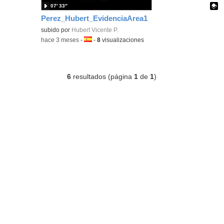
07′ 33″
Perez_Hubert_EvidenciaArea1
Contenido educativo.
subido por
Hubert Vicente P.
-
hace 3 meses
-
Idioma:
-
8
visualizaciones
6
resultados (página
1
de
1
)