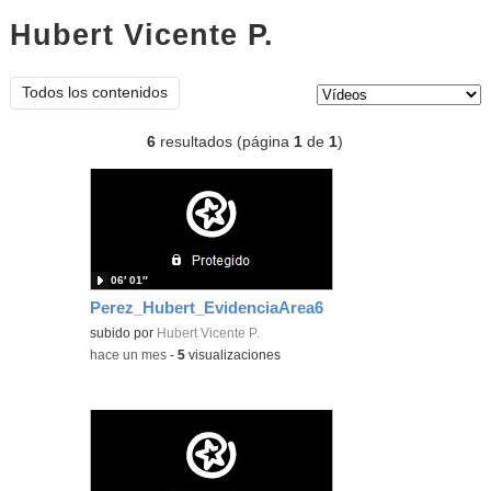
Hubert Vicente P.
vídeos
Tipo de contenido:
Todos los contenidos
6
resultados (página
1
de
1
)
06′ 01″
Perez_Hubert_EvidenciaArea6
subido por
Hubert Vicente P.
-
hace un mes
-
5
visualizaciones