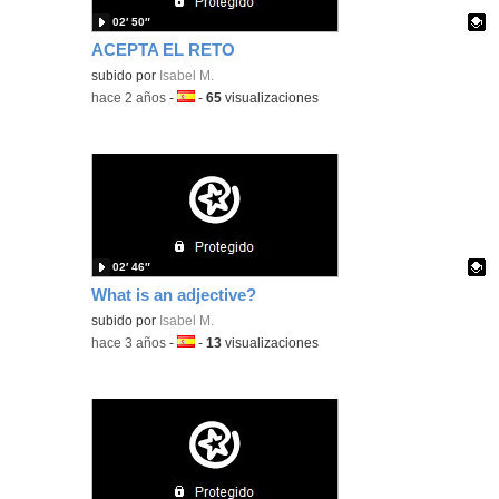
02′ 50″
ACEPTA EL RETO
Contenido educativo.
subido por
Isabel M.
-
hace 2 años
-
Idioma:
-
65
visualizaciones
02′ 46″
What is an adjective?
Contenido educativo.
subido por
Isabel M.
-
hace 3 años
-
Idioma:
-
13
visualizaciones