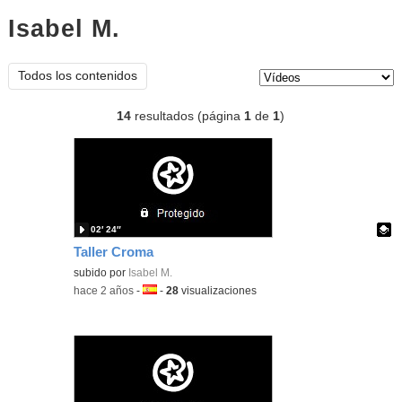
Isabel M.
vídeos
Tipo de contenido:
Todos los contenidos
14
resultados (página
1
de
1
)
02′ 24″
Taller Croma
Contenido educativo.
subido por
Isabel M.
-
hace 2 años
-
Idioma:
-
28
visualizaciones