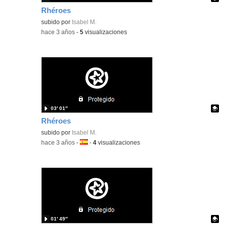
Rhéroes
Contenido educativo.
subido por
Isabel M.
-
hace 3 años
-
5
visualizaciones
03′ 01″
Rhéroes
Contenido educativo.
subido por
Isabel M.
-
hace 3 años
-
Idioma:
-
4
visualizaciones
01′ 49″