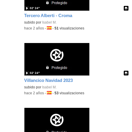
02′ 24″
Tercero Alberti - Croma
Contenido educativo.
subido por
Isabel M.
-
hace 2 años
-
Idioma:
-
51
visualizaciones
02′ 24″
Villancico Navidad 2023
Contenido educativo.
subido por
Isabel M.
-
hace 2 años
-
Idioma:
-
53
visualizaciones