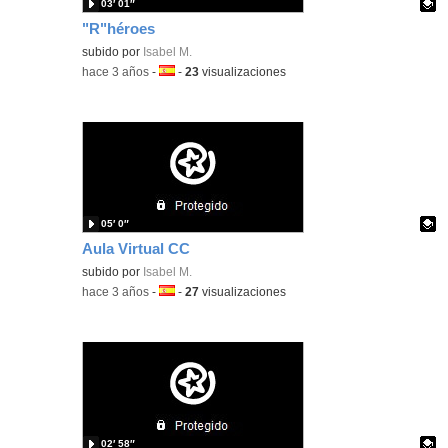
03′ 01″
"R"héroes
Contenido educativo.
subido por
Isabel M.
-
hace 3 años
-
Idioma:
-
23
visualizaciones
05′ 0″
Aula Virtual CC
Contenido educativo.
subido por
Isabel M.
-
hace 3 años
-
Idioma:
-
27
visualizaciones
02′ 58″