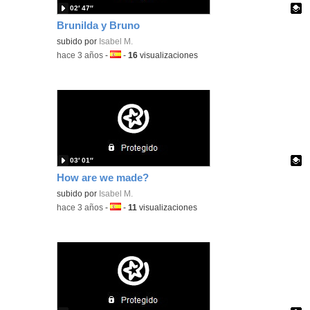
02′ 47″
Brunilda y Bruno
Contenido educativo.
subido por
Isabel M.
-
hace 3 años
-
Idioma:
-
16
visualizaciones
03′ 01″
How are we made?
Contenido educativo.
subido por
Isabel M.
-
hace 3 años
-
Idioma:
-
11
visualizaciones