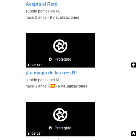
Acepta el Reto
Contenido educativo.
subido por
Isabel M.
-
hace 3 años
-
8
visualizaciones
02′ 51″
¡La magia de las tres R!
Contenido educativo.
subido por
Isabel M.
-
hace 3 años
-
Idioma:
-
6
visualizaciones
01′ 26″