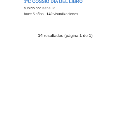
1ºC COSSÍO DÍA DEL LIBRO
Contenido educativo.
subido por
Isabel M.
-
hace 5 años
-
140
visualizaciones
14
resultados (página
1
de
1
)