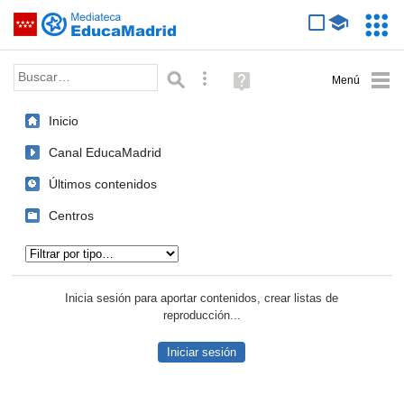
Mediateca de EducaMadrid
Saltar navegación
Servic
Educa
Palabra o frase:
Búsqueda avanzada
Ayuda
(en
ventana
Inicio
nueva)
Canal EducaMadrid
Últimos contenidos
Centros
Tipo de contenido:
Inicia sesión para aportar contenidos, crear listas de
reproducción...
Iniciar sesión