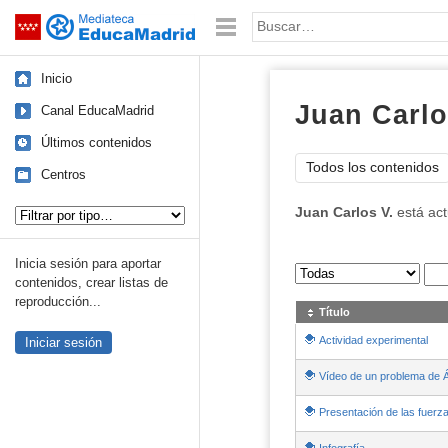
Mediateca de EducaMadrid
Saltar navegación
Palabra o frase:
Inicio
Juan Carlo
Canal EducaMadrid
Últimos contenidos
Todos los contenidos
Centros
Tipo de contenido:
Juan Carlos V.
está ac
Inicia sesión para aportar
Sus archivos
:
contenidos, crear listas de
reproducción...
Título
Actividad experimental
Iniciar sesión
Vídeo de un problema de Á
Presentación de las fuerza