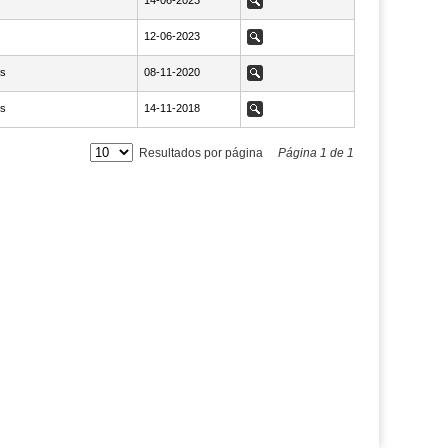
NaN14-06-2023
14-06-2023
Ver
NaN12-06-2023
12-06-2023
Ver
s
NaN08-11-2020
08-11-2020
Ver
s
NaN14-11-2018
14-11-2018
Ver
Resultados por página
Página
1
de
1