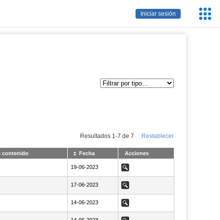
Servic
Iniciar sesión
Educa
Resultados
1
-
7
de
7
Restablecer
e contenido
Fecha
Acciones
NaN19-06-2023
19-06-2023
Ver
NaN17-06-2023
17-06-2023
Ver
NaN14-06-2023
14-06-2023
Ver