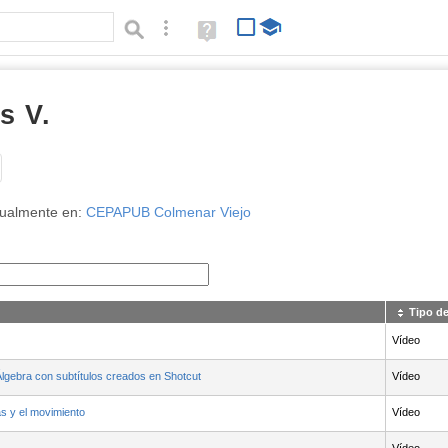
Búsqueda avanzada
Ayuda
(en
ventana
nueva)
s V.
Tipo de contenido:
tualmente en:
CEPAPUB Colmenar Viejo
Tipo d
Vídeo
lgebra con subtítulos creados en Shotcut
Vídeo
s y el movimiento
Vídeo