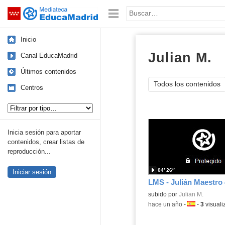
Mediateca de EducaMadrid
Saltar navegación
Palabra o frase:
Inicio
Julian M.
ví
Canal EducaMadrid
Últimos contenidos
Todos los contenidos
Centros
Tipo de contenido:
Inicia sesión para aportar
contenidos, crear listas de
reproducción...
04′ 26″
Iniciar sesión
LMS - Julián Maestro 
subido por
Julian M.
-
hace un año
-
Idioma:
-
3
visuali