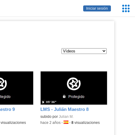
Servic
Iniciar sesión
Educa
05′ 36″
estro 9
LMS - Julián Maestro 8
subido por
Julian M.
a:
visualizaciones
-
hace 2 años
-
Idioma:
-
8
visualizaciones