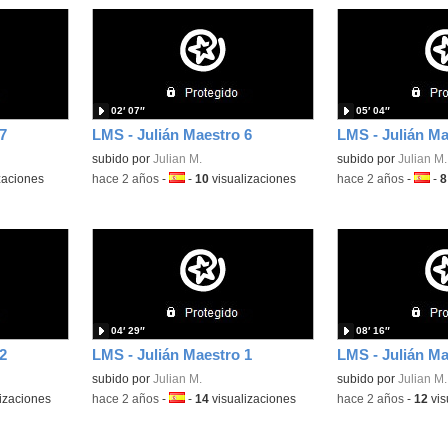
02′ 07″
05′ 04″
7
LMS - Julián Maestro 6
LMS - Julián Ma
subido por
Julian M.
subido por
Julian M.
zaciones
-
hace 2 años
-
Idioma:
-
10
visualizaciones
-
hace 2 años
-
Idiom
-
8
04′ 29″
08′ 16″
2
LMS - Julián Maestro 1
LMS - Julián Ma
subido por
Julian M.
subido por
Julian M.
izaciones
-
hace 2 años
-
Idioma:
-
14
visualizaciones
-
hace 2 años
-
12
vis