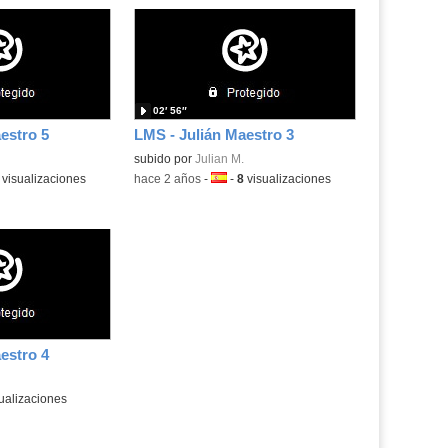
02′ 56″
estro 5
LMS - Julián Maestro 3
subido por
Julian M.
a:
visualizaciones
-
hace 2 años
-
Idioma:
-
8
visualizaciones
estro 4
ualizaciones