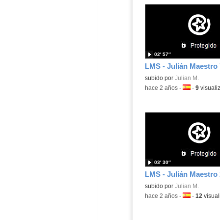
02′ 57″
LMS - Julián Maestro 
subido por
Julian M.
-
hace 2 años
-
Idioma:
-
9
visuali
03′ 30″
LMS - Julián Maestro 
subido por
Julian M.
-
hace 2 años
-
Idioma:
-
12
visual