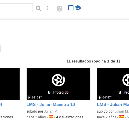
Búsqueda avanzada
Ayuda
(en
ventana
nueva)
deos
Tipo de contenido:
11
resultados (página
1
de
1
)
02′ 03″
04′ 57″
4
LMS - Julian Maestro 10
LMS - Julian Ma
subido por
Julian M.
subido por
Julian M.
zaciones
-
hace 2 años
-
Idioma:
-
4
visualizaciones
-
hace 2 años
-
Idiom
-
5