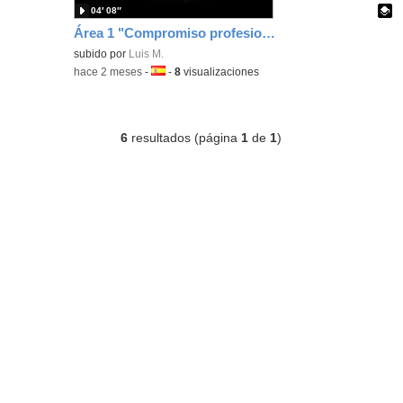
04′ 08″
Área 1 "Compromiso profesional" Luis Miranda
Contenido educativo.
subido por
Luis M.
-
hace 2 meses
-
Idioma:
-
8
visualizaciones
6
resultados (página
1
de
1
)