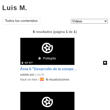
Luis M.
vídeos
Tipo de contenido:
Todos los contenidos
6
resultados (página
1
de
1
)
03′ 07″
Área 6 "Desarrollo de la competencia digital del alumnado"
Contenido educativo.
subido por
Luis M.
-
hace un mes
-
Idioma:
-
6
visualizaciones