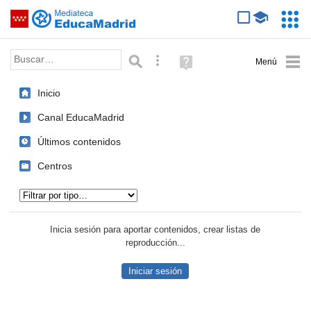
Mediateca de EducaMadrid
Saltar navegación
Servic
Educa
Palabra o frase:
Búsqueda avanzada
Ayuda
(en
ventana
Inicio
nueva)
Canal EducaMadrid
Últimos contenidos
Centros
Tipo de contenido:
Inicia sesión para aportar contenidos, crear listas de
reproducción...
Iniciar sesión