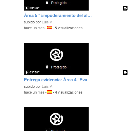
03′ 56″
Área 5 "Empoderamiento del alumnado"
Contenido educativo.
subido por
Luis M.
-
hace un mes
-
Idioma:
-
5
visualizaciones
03′ 58″
Entrega evidencia: Área 4 "Evaluación y Retroalimentación"
Contenido educativo.
subido por
Luis M.
-
hace un mes
-
Idioma:
-
4
visualizaciones