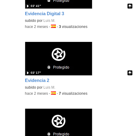
03′ 41″
Evidencia Digital 3
Contenido educativo.
subido por
Luis M.
-
hace 2 meses
-
Idioma:
-
3
visualizaciones
03′ 17″
Evidencia 2
Contenido educativo.
subido por
Luis M.
-
hace 2 meses
-
Idioma:
-
7
visualizaciones