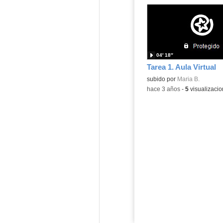
04′ 18″
Tarea 1. Aula Virtual
Contenido educativo.
subido por
Maria B.
-
hace 3 años
-
5
visualizaci