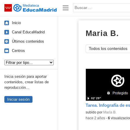
Mediateca de EducaMadrid
Saltar navegación
Palabra o frase:
Inicio
Maria B.
ví
Canal EducaMadrid
Últimos contenidos
Todos los contenidos
Centros
Tipo de contenido:
Inicia sesión para aportar
contenidos, crear listas de
reproducción...
02′ 29″
Iniciar sesión
Contenido educativo.
subido por
Maria B.
-
hace 2 años
-
6
visualizaci