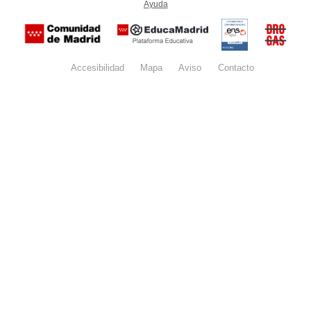
Ayuda
(en ventana nueva)
Certificación
Buzón
de
anónim
conformidad
del Pla
con el
Regiona
Esquema
contra l
Nacional de
Accesibilidad
Mapa
web
Aviso
legal
Contacto
Drogas 
Seguridad
la
(categoría
Comunid
MEDIA). El
de Madr
documento
se abrirá en
ventana
nueva.