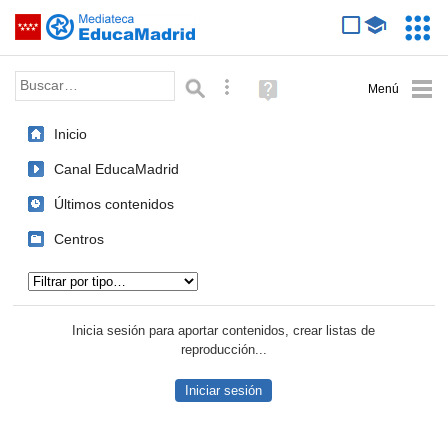
Mediateca de EducaMadrid
Saltar navegación
Servic
Educa
Palabra o frase:
Búsqueda avanzada
Ayuda
(en
ventana
Inicio
nueva)
Canal EducaMadrid
Últimos contenidos
Centros
Tipo de contenido:
Inicia sesión para aportar contenidos, crear listas de
reproducción...
Iniciar sesión