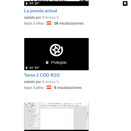
03′ 29″
La poesía actual
Contenido educativo.
subido por
M.teresa S.
-
hace 3 años
-
Idioma:
-
18
visualizaciones
01′ 53″
Tarea 2 CDD B1/2
subido por
M.teresa S.
-
hace 3 años
-
Idioma:
-
5
visualizaciones