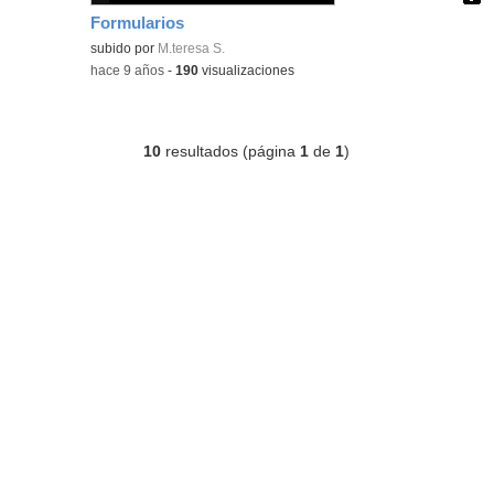
Formularios
Contenido educativo.
subido por
M.teresa S.
-
hace 9 años
-
190
visualizaciones
10
resultados (página
1
de
1
)