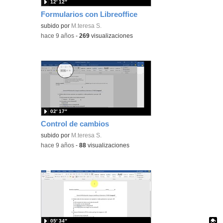
12′ 12″
Formularios con Libreoffice
subido por
M.teresa S.
-
hace 9 años
-
269
visualizaciones
02′ 17″
Control de cambios
subido por
M.teresa S.
-
hace 9 años
-
88
visualizaciones
05′ 34″