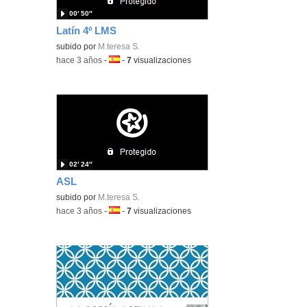
00′ 50″
Latín 4º LMS
subido por
M.teresa S.
-
hace 3 años
-
Idioma:
-
7
visualizaciones
02′ 24″
ASL
subido por
M.teresa S.
-
hace 3 años
-
Idioma:
-
7
visualizaciones