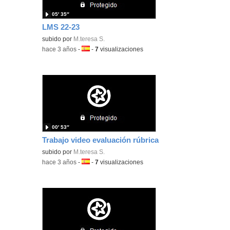
05′ 35″
LMS 22-23
subido por
M.teresa S.
-
hace 3 años
-
Idioma:
-
7
visualizaciones
00′ 53″
Trabajo video evaluación rúbrica
subido por
M.teresa S.
-
hace 3 años
-
Idioma:
-
7
visualizaciones