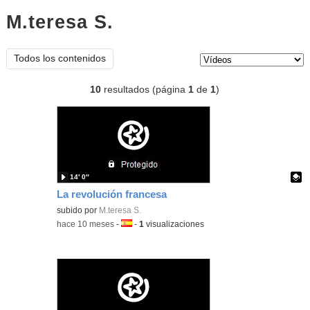
M.teresa S.
vídeos
Tipo de contenido:
Todos los contenidos
10
resultados (página
1
de
1
)
14′ 0″
La revolución francesa
Contenido educativo.
subido por
M.teresa S.
-
hace 10 meses
-
Idioma:
-
1
visualizaciones