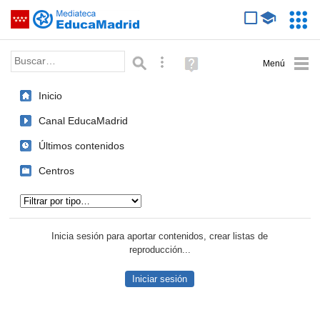
Mediateca de EducaMadrid
Saltar navegación
Servic
Educa
Palabra o frase:
Búsqueda avanzada
Ayuda
(en
ventana
Inicio
nueva)
Canal EducaMadrid
Últimos contenidos
Centros
Tipo de contenido:
Inicia sesión para aportar contenidos, crear listas de
reproducción...
Iniciar sesión