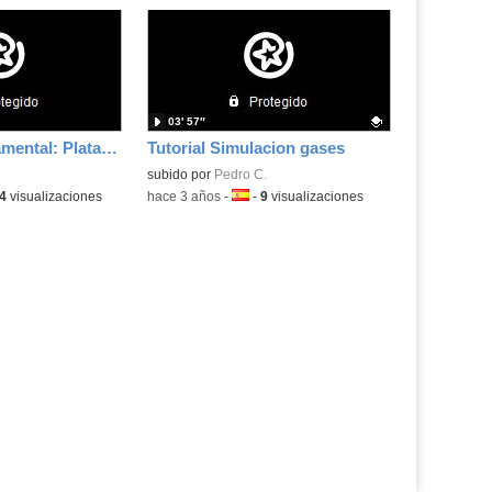
03′ 57″
Evidencia fundamental: Plataformas de gestión del aprendizaje
Tutorial Simulacion gases
Contenido educativo.
subido por
Pedro C.
a:
4
visualizaciones
-
hace 3 años
-
Idioma:
-
9
visualizaciones