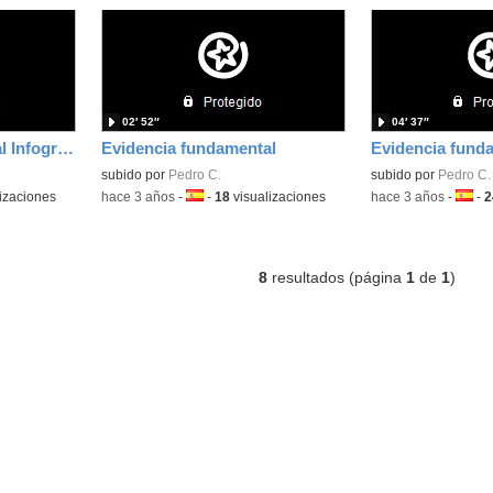
02′ 52″
04′ 37″
Evidencia fundamental Infografía
Evidencia fundamental
subido por
Pedro C.
subido por
Pedro C.
izaciones
-
hace 3 años
-
Idioma:
-
18
visualizaciones
-
hace 3 años
-
Idiom
-
2
8
resultados (página
1
de
1
)