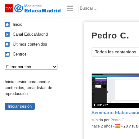
Mediateca de EducaMadrid
Saltar navegación
Palabra o frase:
Inicio
Pedro C.
ví
Canal EducaMadrid
Últimos contenidos
Todos los contenidos
Centros
Tipo de contenido:
Inicia sesión para aportar
contenidos, crear listas de
reproducción...
03′ 20″
Iniciar sesión
subido por
Pedro C.
-
hace 2 años
-
Idioma:
-
20
visual