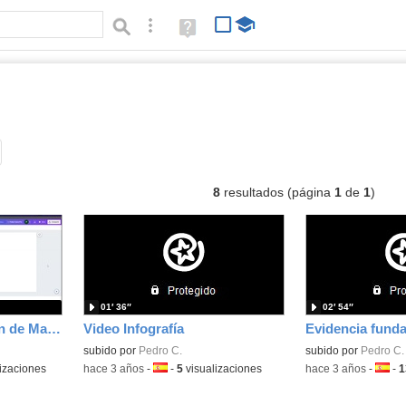
Búsqueda avanzada
Ayuda
(en
ventana
nueva)
deos
Tipo de contenido:
8
resultados (página
1
de
1
)
01′ 36″
02′ 54″
Seminario Elaboración de Materiales Digitales: Ocultar nombre de alumnos con Canva
Video Infografía
Evidencia fund
subido por
Pedro C.
subido por
Pedro C.
izaciones
-
hace 3 años
-
Idioma:
-
5
visualizaciones
-
hace 3 años
-
Idiom
-
1