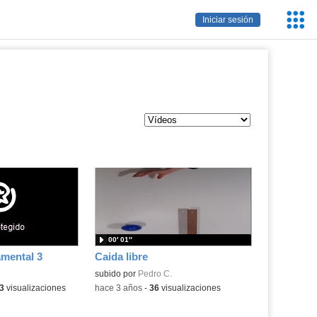
Servic
Iniciar sesión
Educa
00′ 01″
amental 3
Caida libre
subido por
Pedro C.
a:
3
visualizaciones
-
hace 3 años
-
36
visualizaciones