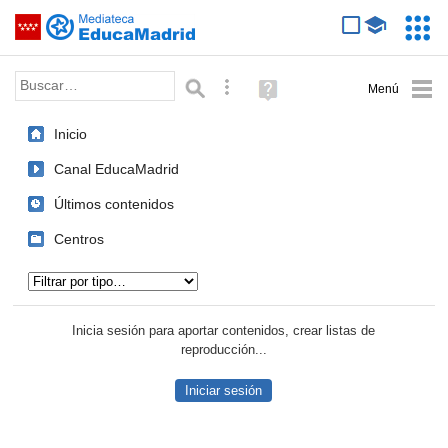
Mediateca de EducaMadrid
Saltar navegación
Servic
Educa
Palabra o frase:
Búsqueda avanzada
Ayuda
(en
ventana
Inicio
nueva)
Canal EducaMadrid
Últimos contenidos
Centros
Tipo de contenido:
Inicia sesión para aportar contenidos, crear listas de
reproducción...
Iniciar sesión