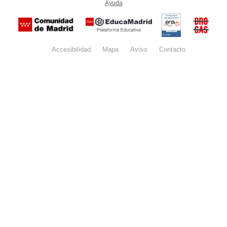
Ayuda
(en ventana nueva)
Certificación
Buzón
de
anónim
conformidad
del Pla
con el
Regiona
Esquema
contra l
Nacional de
Accesibilidad
Mapa
web
Aviso
legal
Contacto
Drogas 
Seguridad
la
(categoría
Comunid
MEDIA). El
de Madr
documento
se abrirá en
ventana
nueva.