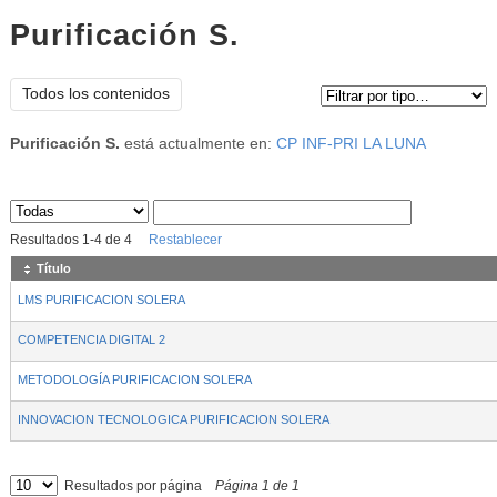
Purificación S.
Tipo de contenido:
Todos los contenidos
Purificación S.
está actualmente en:
CP INF-PRI LA LUNA
Sus archivos
:
Resultados
1
-
4
de
4
Restablecer
Título
LMS PURIFICACION SOLERA
COMPETENCIA DIGITAL 2
METODOLOGÍA PURIFICACION SOLERA
INNOVACION TECNOLOGICA PURIFICACION SOLERA
Resultados por página
Página
1
de
1