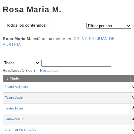
Rosa Maria M.
Tipo de contenido:
Todos los contenidos
Rosa Maria M.
está actualmente en:
CP INF-PRI JUAN DE
AUSTRIA
Sus archivos
:
Resultados
1
-
8
de
8
Restablecer
Título
Teatro Alejandro
V
Teatro Javier
V
Teatro Inglés
Á
Halloween 3°
Á
GOT TALENT ROSA
V