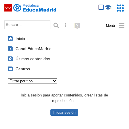
Mediateca de EducaMadrid
Saltar navegación
Servic
Educa
Palabra o frase:
Búsqueda avanzada
Ayuda
(en
ventana
Inicio
nueva)
Canal EducaMadrid
Últimos contenidos
Centros
Tipo de contenido:
Inicia sesión para aportar contenidos, crear listas de
reproducción...
Iniciar sesión