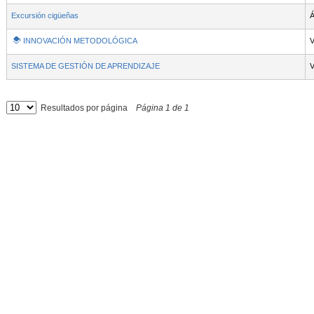
Excursión cigüeñas
Á
INNOVACIÓN METODOLÓGICA
V
SISTEMA DE GESTIÓN DE APRENDIZAJE
V
Resultados por página
Página
1
de
1