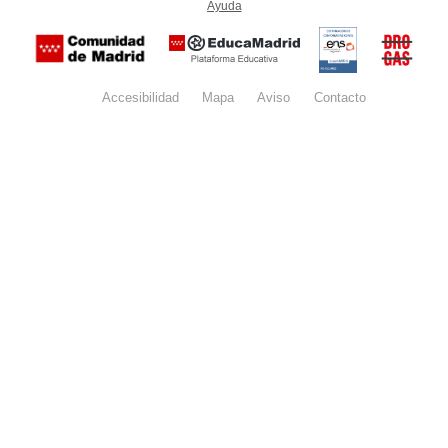
Ayuda
(en ventana nueva)
Certificación
Buzón
de
anónim
conformidad
del Pla
con el
Regiona
Esquema
contra l
Nacional de
Accesibilidad
Mapa
web
Aviso
legal
Contacto
Drogas 
Seguridad
la
(categoría
Comunid
MEDIA). El
de Madr
documento
se abrirá en
ventana
nueva.