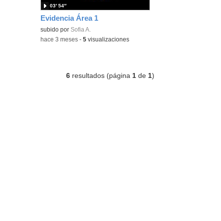
03′ 54″
Evidencia Área 1
subido por
Sofia A.
-
hace 3 meses
-
5
visualizaciones
6
resultados (página
1
de
1
)