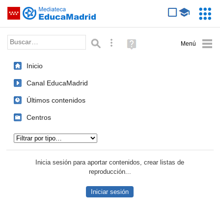
Mediateca de EducaMadrid
Saltar navegación
Servic
Educa
Palabra o frase:
Búsqueda avanzada
Ayuda
(en
ventana
Inicio
nueva)
Canal EducaMadrid
Últimos contenidos
Centros
Tipo de contenido:
Inicia sesión para aportar contenidos, crear listas de
reproducción...
Iniciar sesión