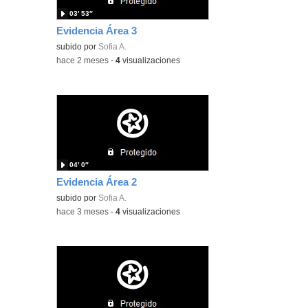
03′ 53″
Evidencia Área 3
subido por
Sofia A.
-
hace 2 meses
-
4
visualizaciones
04′ 0″
Evidencia Área 2
subido por
Sofia A.
-
hace 3 meses
-
4
visualizaciones