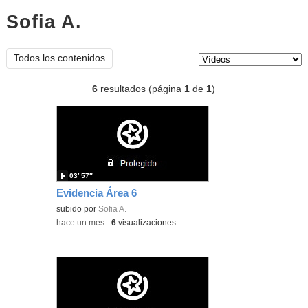
Sofia A.
vídeos
Tipo de contenido:
Todos los contenidos
6
resultados (página
1
de
1
)
03′ 57″
Evidencia Área 6
subido por
Sofia A.
-
hace un mes
-
6
visualizaciones