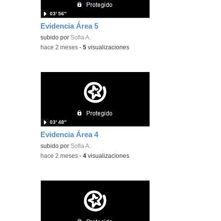
03′ 56″
Evidencia Área 5
subido por
Sofia A.
-
hace 2 meses
-
5
visualizaciones
03′ 48″
Evidencia Área 4
subido por
Sofia A.
-
hace 2 meses
-
4
visualizaciones