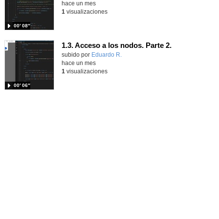
hace un mes
1
visualizaciones
00′ 08″
1.3. Acceso a los nodos. Parte 2.
Contenido educativo.
subido por
Eduardo R.
-
hace un mes
1
visualizaciones
00′ 06″