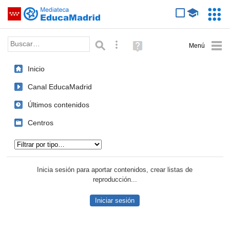
Mediateca de EducaMadrid
Saltar navegación
Servic
Educa
Palabra o frase:
Búsqueda avanzada
Ayuda
(en
ventana
Inicio
nueva)
Canal EducaMadrid
Últimos contenidos
Centros
Tipo de contenido:
Inicia sesión para aportar contenidos, crear listas de
reproducción...
Iniciar sesión