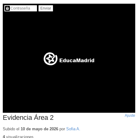
Contenido protegido…
Ajuste
d
Evidencia Área 2
p
Subido el
10 de mayo de 2026
por
Sofia A.
4
visualizaciones