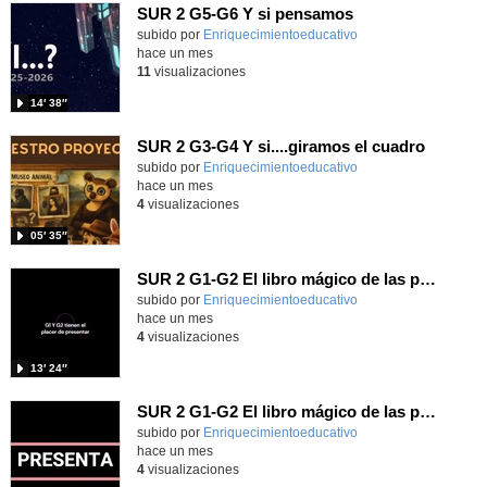
SUR 2 G5-G6 Y si pensamos
Contenido educativo.
subido por
Enriquecimientoeducativo
-
hace un mes
11
visualizaciones
14′ 38″
SUR 2 G3-G4 Y si....giramos el cuadro
Contenido educativo.
subido por
Enriquecimientoeducativo
-
hace un mes
4
visualizaciones
05′ 35″
SUR 2 G1-G2 El libro mágico de las preguntas imposibles.
Contenido educativo.
subido por
Enriquecimientoeducativo
-
hace un mes
4
visualizaciones
13′ 24″
SUR 2 G1-G2 El libro mágico de las preguntas imposibles.
Contenido educativo.
subido por
Enriquecimientoeducativo
-
hace un mes
4
visualizaciones