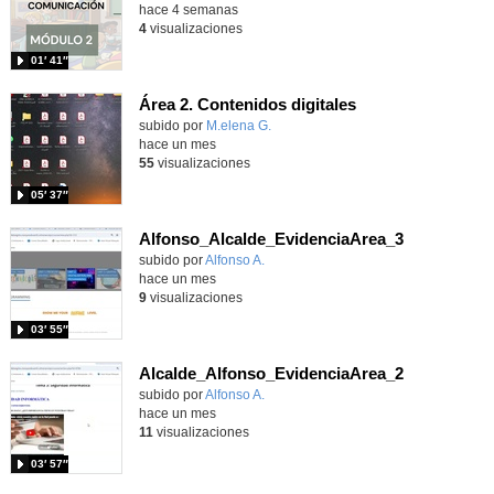
hace 4 semanas
4
visualizaciones
01′ 41″
Área 2. Contenidos digitales
Contenido educativo.
subido por
M.elena G.
-
hace un mes
55
visualizaciones
05′ 37″
Alfonso_Alcalde_EvidenciaArea_3
Contenido educativo.
subido por
Alfonso A.
-
hace un mes
9
visualizaciones
03′ 55″
Alcalde_Alfonso_EvidenciaArea_2
Contenido educativo.
subido por
Alfonso A.
-
hace un mes
11
visualizaciones
03′ 57″