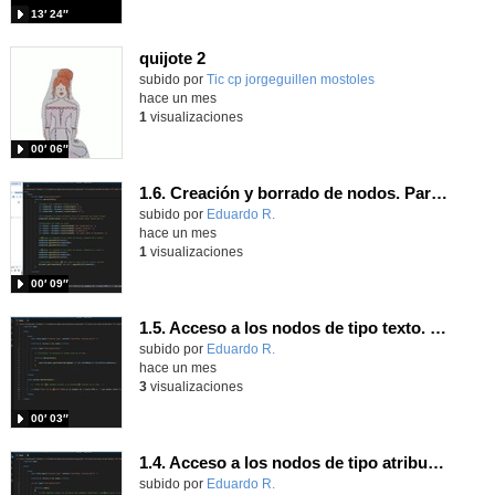
13′ 24″
quijote 2
subido por
Tic cp jorgeguillen mostoles
-
hace un mes
1
visualizaciones
00′ 06″
1.6. Creación y borrado de nodos. Parte 2.
Contenido educativo.
subido por
Eduardo R.
-
hace un mes
1
visualizaciones
00′ 09″
1.5. Acceso a los nodos de tipo texto. Parte 2.
Contenido educativo.
subido por
Eduardo R.
-
hace un mes
3
visualizaciones
00′ 03″
1.4. Acceso a los nodos de tipo atributo. Parte 2.
Contenido educativo.
subido por
Eduardo R.
-