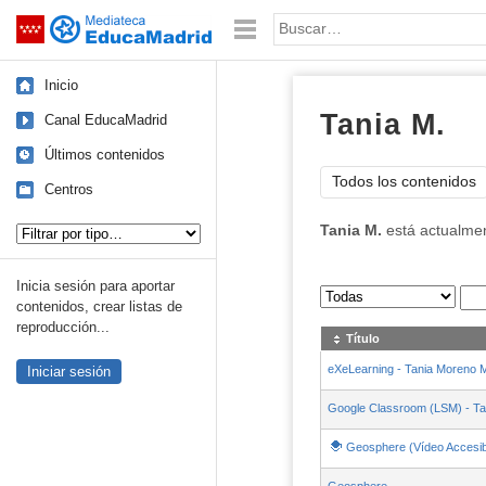
Mediateca de EducaMadrid
Saltar navegación
Palabra o frase:
Inicio
Tania M.
Canal EducaMadrid
Últimos contenidos
Todos los contenidos
Centros
Tipo de contenido:
Tania M.
está actualme
Inicia sesión para aportar
Sus archivos
:
contenidos, crear listas de
reproducción...
Título
eXeLearning - Tania Moreno 
Iniciar sesión
Google Classroom (LSM) - T
Geosphere (Vídeo Accesib