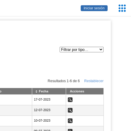
Servic
Iniciar sesión
Educa
Resultados
1
-
6
de
6
Restablecer
o
Fecha
Acciones
NaN17-07-2023
17-07-2023
Ver
NaN12-07-2023
12-07-2023
Ver
NaN10-07-2023
10-07-2023
Ver