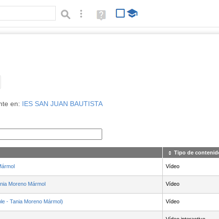
Búsqueda avanzada
Ayuda
(en
ventana
nueva)
Tipo de contenido:
nte en:
IES SAN JUAN BAUTISTA
Tipo de contenid
Mármol
Vídeo
ania Moreno Mármol
Vídeo
le - Tania Moreno Mármol)
Vídeo