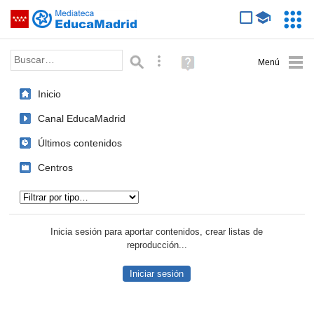
Mediateca de EducaMadrid
Saltar navegación
Servic
Educa
Palabra o frase:
Búsqueda avanzada
Ayuda
(en
ventana
Inicio
nueva)
Canal EducaMadrid
Últimos contenidos
Centros
Tipo de contenido:
Inicia sesión para aportar contenidos, crear listas de
reproducción...
Iniciar sesión