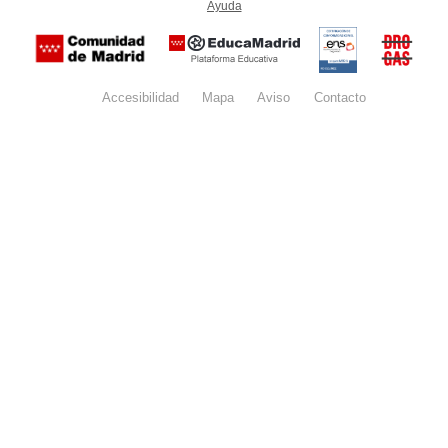
Ayuda
(en ventana nueva)
Certificación
Buzón
de
anónim
conformidad
del Pla
con el
Regiona
Esquema
contra l
Nacional de
Accesibilidad
Mapa
web
Aviso
legal
Contacto
Drogas 
Seguridad
la
(categoría
Comunid
MEDIA). El
de Madr
documento
se abrirá en
ventana
nueva.