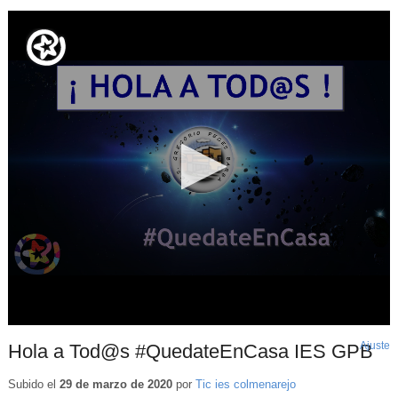
Ajuste
d
Hola a Tod@s #QuedateEnCasa IES GPB
p
Subido el
29 de marzo de 2020
por
Tic ies colmenarejo