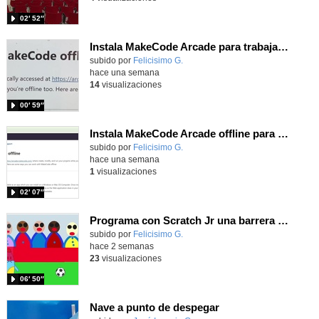
02′ 52″
Instala MakeCode Arcade para trabajar offline en tu tablet, ordenador, Chromebook
Contenido educativo.
subido por
Felicisimo G.
-
hace una semana
14
visualizaciones
00′ 59″
Instala MakeCode Arcade offline para programar grandes juegos sin necesidad de Internet
Contenido educativo.
subido por
Felicisimo G.
-
hace una semana
1
visualizaciones
02′ 07″
Programa con Scratch Jr una barrera que se desplaza para dar sensación de movimiento
Contenido educativo.
subido por
Felicisimo G.
-
hace 2 semanas
23
visualizaciones
06′ 50″
Nave a punto de despegar