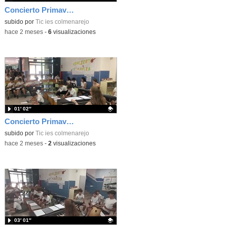
Concierto Primavera Taller Musica 2026 5d5
Contenido educativo.
subido por
Tic ies colmenarejo
-
hace 2 meses
-
6
visualizaciones
01′ 02″
Concierto Primavera Taller Musica 2026 4d5
Contenido educativo.
subido por
Tic ies colmenarejo
-
hace 2 meses
-
2
visualizaciones
03′ 01″