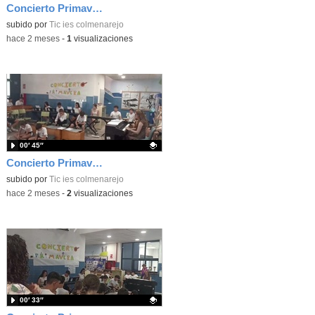
Concierto Primavera Taller Musica 2026 3d5
Contenido educativo.
subido por
Tic ies colmenarejo
-
hace 2 meses
-
1
visualizaciones
00′ 45″
Concierto Primavera Taller Musica 2026 2d5
Contenido educativo.
subido por
Tic ies colmenarejo
-
hace 2 meses
-
2
visualizaciones
00′ 33″