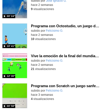
Contenido educativo.
subido por
José Ignacio G.
-
hace 2 semanas
9
visualizaciones
00′ 24″
Programa con Octostudio, un juego de 4 personajes ganando la copa del mundo saltando y esquivando rivales.
Contenido educativo.
subido por
Felicisimo G.
-
hace 2 semanas
10
visualizaciones
10′ 41″
Vive la emoción de la final del mundial programando con Scratch, un juego de toques y esquivar contrarios
Contenido educativo.
subido por
Felicisimo G.
-
hace 2 semanas
21
visualizaciones
12′ 30″
Programa con Scratch un juego sanferminero con Mikel Merino evitando toros y dando toques al balón.
Contenido educativo.
subido por
Felicisimo G.
-
hace 3 semanas
4
visualizaciones
00′ 58″