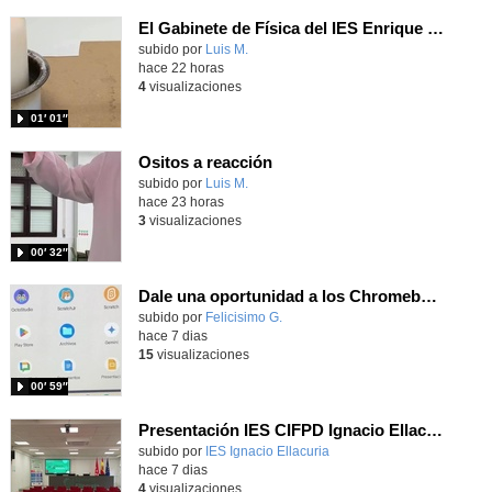
El Gabinete de Física del IES Enrique Tierno Galván de Parla (Curso 25-26)
Contenido educativo.
subido por
Luis M.
-
hace 22 horas
4
visualizaciones
01′ 01″
Ositos a reacción
Contenido educativo.
subido por
Luis M.
-
hace 23 horas
3
visualizaciones
00′ 32″
Dale una oportunidad a los Chromebooks y utiliza un proyector para realizar talleres si no tienes pantallas táctiles
Contenido educativo.
subido por
Felicisimo G.
-
hace 7 dias
15
visualizaciones
00′ 59″
Presentación IES CIFPD Ignacio Ellacuría
Contenido educativo.
subido por
IES Ignacio Ellacuria
-
hace 7 dias
4
visualizaciones