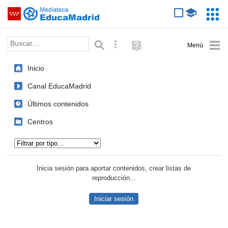
Mediateca de EducaMadrid
Saltar navegación
Servic
Educa
Palabra o frase:
Búsqueda avanzada
Ayuda
(en
ventana
Inicio
nueva)
Canal EducaMadrid
Últimos contenidos
Centros
Tipo de contenido:
Inicia sesión para aportar contenidos, crear listas de
reproducción...
Iniciar sesión