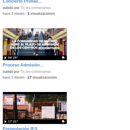
Concierto Primavera Taller Musica 2026 1d5
Contenido educativo.
subido por
Tic ies colmenarejo
-
hace 2 meses
-
1
visualizaciones
00′ 29″
Proceso Admisión 26-27
Contenido educativo.
subido por
Tic ies colmenarejo
-
hace 5 meses
-
27
visualizaciones
17′ 21″
Presentación IES GPB 2026