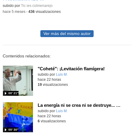
Contenido educativo.
subido por
Tic ies colmenarejo
-
hace 5 meses
-
436
visualizaciones
Ver más del mismo autor
Contenidos relacionados:
"Coheté": ¡Levitación flamígera!
Contenido educativo.
subido por
Luis M.
-
hace 22 horas
19
visualizaciones
00′ 21″
La energía ni se crea ni se destruye... ¡se experimenta! El Tierno en la Feria Madrid es Ciencia 2026
Contenido educativo.
subido por
Luis M.
-
hace 22 horas
6
visualizaciones
00′ 30″