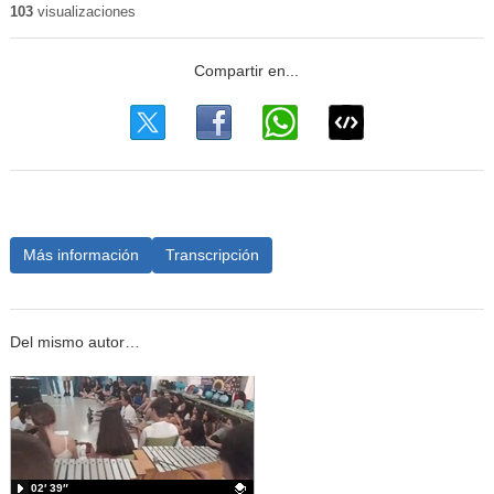
103
visualizaciones
Más información
Transcripción
Del mismo autor…
02′ 39″