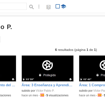
Búsqueda avanzada
Ayuda
(en
ventana
nueva)
o P.
vídeos
Tipo de contenido:
6
resultados (página
1
de
1
)
03′ 59″
03′ 40″
Área: 5 Empoderamiento del alumnado
Área: 3 Enseñanza y Aprendizaje
Contenido educativo.
subido por
Víctor Pablo P.
Contenido educativo
subido por
Víctor Pa
izaciones
-
hace un mes
-
Idioma:
-
5
visualizaciones
-
hace un mes
-
Idiom
-