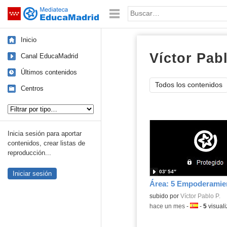
Mediateca de EducaMadrid
Saltar navegación
Palabra o frase:
Inicio
Víctor Pabl
Canal EducaMadrid
Últimos contenidos
Todos los contenidos
Centros
Tipo de contenido:
Inicia sesión para aportar
contenidos, crear listas de
reproducción...
03′ 54″
Iniciar sesión
Contenido educativo.
subido por
Víctor Pablo P.
-
hace un mes
-
Idioma:
-
5
visual