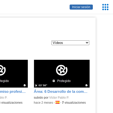
Servic
Iniciar sesión
Educa
03′ 58″
Área: 1 Compromiso profesional
Área: 6 Desarrollo de la competencia digital del alumnado
.
blo P.
Contenido educativo.
subido por
Víctor Pablo P.
a:
5
visualizaciones
-
hace 2 meses
-
Idioma:
-
7
visualizaciones