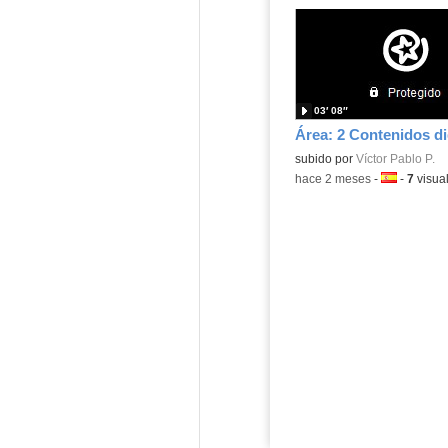
03′ 08″
Área: 2 Contenidos di
Contenido educativo.
subido por
Víctor Pablo P.
-
hace 2 meses
-
Idioma:
-
7
visua