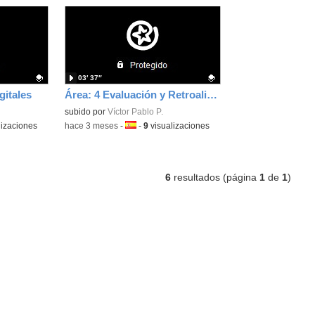
03′ 37″
gitales
Área: 4 Evaluación y Retroalimentación
Contenido educativo.
subido por
Víctor Pablo P.
lizaciones
-
hace 3 meses
-
Idioma:
-
9
visualizaciones
6
resultados (página
1
de
1
)