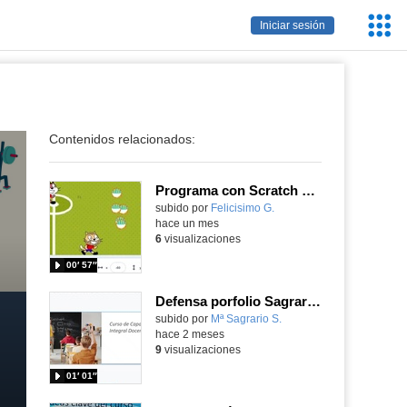
Servic
Iniciar sesión
Educa
Contenidos relacionados:
Programa con Scratch un juego de futbol para practicar el Tikitaka contra Uruguay
Contenido educativo.
subido por
Felicisimo G.
-
hace un mes
6
visualizaciones
00′ 57″
Defensa porfolio Sagrario Sancho
subido por
Mª Sagrario S.
-
hace 2 meses
9
visualizaciones
01′ 01″