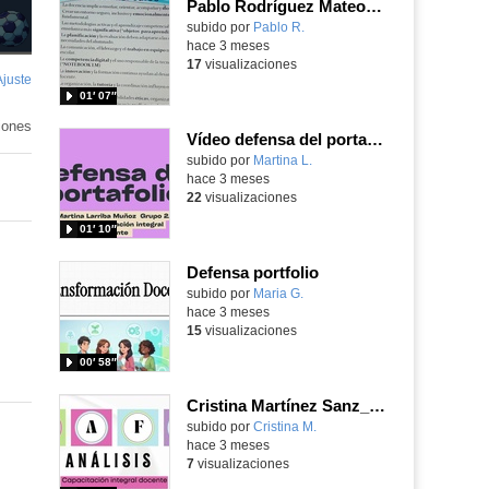
Pablo Rodríguez Mateos grupo 9 portfolio
subido por
Pablo R.
-
hace 3 meses
17
visualizaciones
Ajuste
de
01′ 07″
pantalla
iones
Vídeo defensa del portafolio Martina Larriba
subido por
Martina L.
-
hace 3 meses
22
visualizaciones
01′ 10″
Defensa portfolio
Contenido educativo.
subido por
Maria G.
-
hace 3 meses
15
visualizaciones
00′ 58″
Cristina Martínez Sanz_CID_Grupo A_0082_Defensa del portfolio
subido por
Cristina M.
-
hace 3 meses
7
visualizaciones