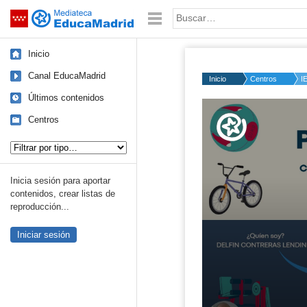
Mediateca de EducaMadrid
Saltar navegación
Palabra o frase:
Inicio
Canal EducaMadrid
Inicio
Centros
I
Últimos contenidos
Volume
50%
Centros
Tipo de contenido:
Inicia sesión para aportar
contenidos, crear listas de
reproducción...
Iniciar sesión