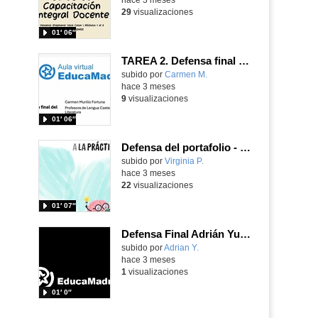
29
visualizaciones
01′ 06″
TAREA 2. Defensa final del portafolio
subido por
Carmen M.
-
hace 3 meses
9
visualizaciones
01′ 06″
Defensa del portafolio - Curso de capacitación integral docente
subido por
Virginia P.
-
hace 3 meses
22
visualizaciones
01′ 07″
Defensa Final Adrián Yunta
Contenido educativo.
subido por
Adrian Y.
-
hace 3 meses
1
visualizaciones
01′ 0″