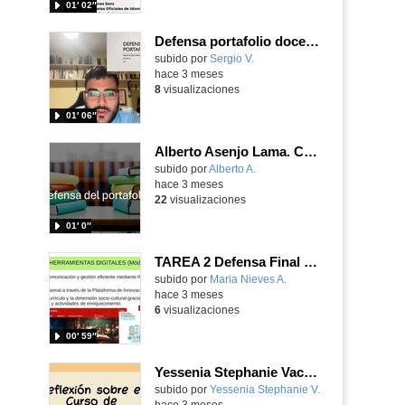
01′ 02″
Defensa portafolio docente CID (Sergio Vallejo Hernández - G20)
subido por
Sergio V.
-
hace 3 meses
8
visualizaciones
01′ 06″
Alberto Asenjo Lama. CID. Grupo 19. Defensa del Porfolio.
subido por
Alberto A.
-
hace 3 meses
22
visualizaciones
01′ 0″
TAREA 2 Defensa Final María Nieves Arganda
Contenido educativo.
subido por
Maria Nieves A.
-
hace 3 meses
6
visualizaciones
00′ 59″
Yessenia Stephanie Vaca Cazar_Defensa Porfolio_CID_Grupo 01
Contenido educativo.
subido por
Yessenia Stephanie V.
-
hace 3 meses