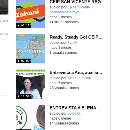
CEIP SAN VICENTE RSG
Contenido educativo.
subido por
Cp sanvicente
colmenardelarroyo
-
hace 2 meses
Ajuste
de
11
visualizaciones
01′ 17″
pantalla
iones
Ready, Steady Go! CEIP San Esteban
Contenido educativo.
subido por
Eva R.
-
hace 2 meses
7
visualizaciones
03′ 03″
Entrevista a Ana, auxiliar de control del centro
subido por
Tic cepa alcala
-
hace 5 meses
28
visualizaciones
11′ 56″
ENTREVISTA A ELENA LLAVES auxiliar de vuelo
Contenido educativo.
subido por
Loida G.
-
hace 6 meses
14
visualizaciones