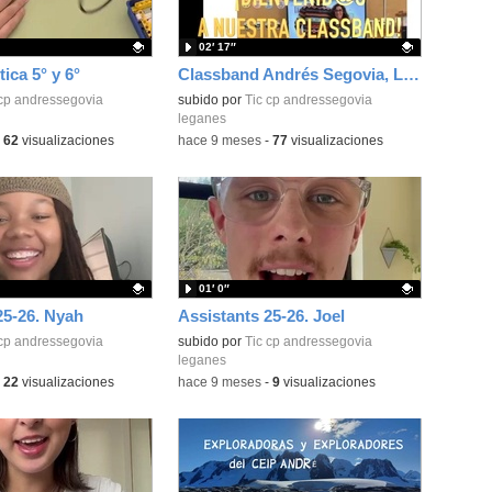
02′ 17″
tica 5° y 6°
Classband Andrés Segovia, Leganés
ativo.
 cp andressegovia
Contenido educativo.
subido por
Tic cp andressegovia
leganes
-
62
visualizaciones
-
hace 9 meses
-
77
visualizaciones
01′ 0″
25-26. Nyah
Assistants 25-26. Joel
ativo.
 cp andressegovia
Contenido educativo.
subido por
Tic cp andressegovia
leganes
-
22
visualizaciones
-
hace 9 meses
-
9
visualizaciones