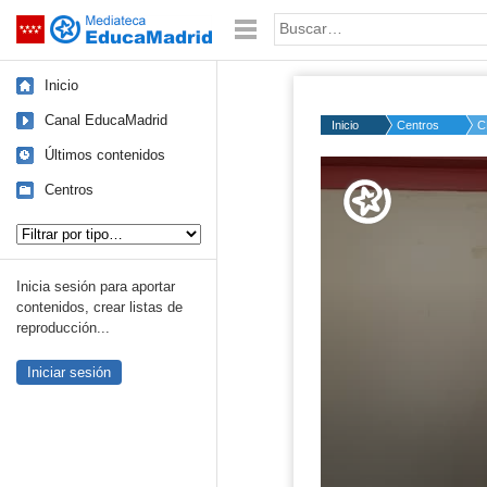
Mediateca de EducaMadrid
Saltar navegación
Palabra o frase:
Inicio
Canal EducaMadrid
Inicio
Centros
C
Últimos contenidos
Volume
50%
Centros
Tipo de contenido:
Inicia sesión para aportar
contenidos, crear listas de
reproducción...
Iniciar sesión