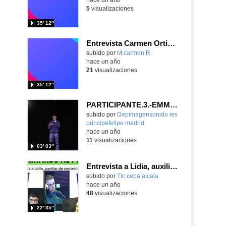
5
visualizaciones
35′ 12″
Entrevista Carmen Ortiz. Auxiliar de control IES ANTONO GALA
Contenido educativo.
subido por
M.carmen R.
-
hace un año
21
visualizaciones
35′ 12″
PARTICIPANTE.3.-EMMA Y BERTRA 1º ESO
Contenido educativo.
subido por
Depimagensonido ies
principefelipe madrid
-
hace un año
11
visualizaciones
03′ 03″
Entrevista a Lidia, auxiliar de control del centro
subido por
Tic cepa alcala
-
hace un año
48
visualizaciones
22′ 35″