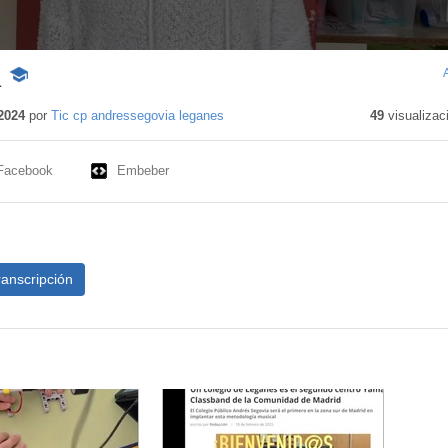
a
-
Contenido
educativo
2024
por
Tic cp andressegovia leganes
49
visualizac
Facebook
Embeber
ranscripción