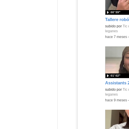
00′ 59″
Tallere robó
Contenido educ
subido por
Tic
leganes
-
hace 7 meses
01′ 02″
Assistants 
Contenido educ
subido por
Tic
leganes
-
hace 9 meses