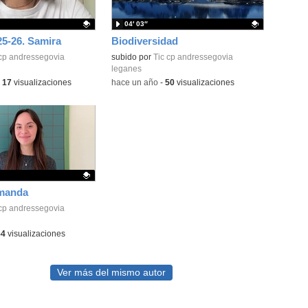
04′ 03″
25-26. Samira
Biodiversidad
ativo.
 cp andressegovia
Contenido educativo.
subido por
Tic cp andressegovia
leganes
-
17
visualizaciones
-
hace un año
-
50
visualizaciones
Amanda
ativo.
 cp andressegovia
54
visualizaciones
Ver más del mismo autor