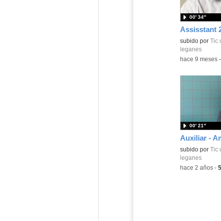
00′ 34″
Assisstant 
Contenido educ
subido por
Tic
leganes
-
hace 9 meses
00′ 21″
Auxiliar - 
Contenido educ
subido por
Tic
leganes
-
hace 2 años
-