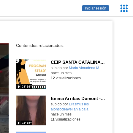
Servic
Iniciar sesión
Educa
Contenidos relacionados:
CEIP SANTA CATALINA PROGRAMA READY, STEADY, GO! 2025-26
Contenido educativo.
subido por
Maria Almudena M.
-
hace un mes
12
visualizaciones
03′ 16″
Emma Arribas Dumont - APSD - Zagreb - Croacia 2026
subido por
Erasmus ies
alonsodeavellan alcala
-
hace un mes
11
visualizaciones
04′ 15″