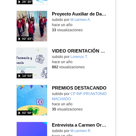
26′ 30″
Proyecto Auxiliar de Danza
Contenido educativo.
subido por
M.carmen A.
-
hace un año
33
visualizaciones
02′ 43″
VIDEO ORIENTACIÓN CFGM AUXILIAR DE FARMACIA
subido por
Lorenzo T.
-
hace un año
882
visualizaciones
14′ 54″
PREMIOS DESTACANDO
Contenido educativo.
subido por
CP INF-PRI ANTONIO
MACHADO
-
hace un año
35
visualizaciones
02′ 58″
Entrevista a Carmen Ortiz. Auxiliar de control
Contenido educativo.
subido por
M.carmen R.
-
hace un año