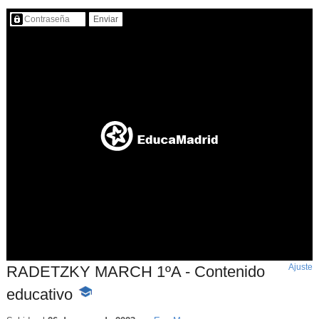
Contenido protegido…
Ajuste
d
RADETZKY MARCH 1ºA - Contenido
p
educativo
-
Contenido