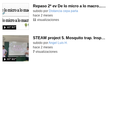
Repaso 2ª ev De lo micro a lo macro...Célula, Cuerpo humano y Ecología
Contenido educativo.
subido por
Distancia cepa parla
-
hace 2 meses
11
visualizaciones
07′ 57″
STEAM project 5. Mosquito trap. Inspired in the glow worms.
Contenido educativo.
subido por
Angel Luis H.
-
hace 2 meses
7
visualizaciones
07′ 01″