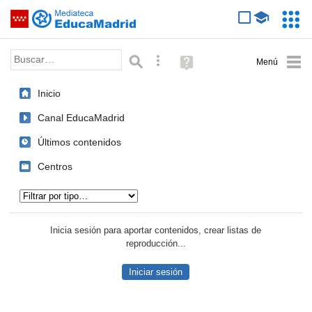
Mediateca de EducaMadrid
Saltar navegación
Servic
Educa
Palabra o frase:
Búsqueda avanzada
Ayuda
(en
ventana
Inicio
nueva)
Canal EducaMadrid
Últimos contenidos
Centros
Tipo de contenido:
Inicia sesión para aportar contenidos, crear listas de
reproducción...
Iniciar sesión