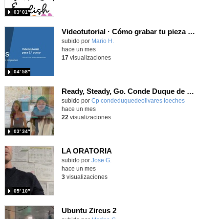
03′ 01″
Videotutorial · Cómo grabar tu pieza sonora · Radio Jarales
Contenido educativo.
subido por
Mario H.
-
hace un mes
17
visualizaciones
04′ 58″
Ready, Steady, Go. Conde Duque de Olivares
Contenido educativo.
subido por
Cp condeduquedeolivares loeches
-
hace un mes
22
visualizaciones
03′ 34″
LA ORATORIA
Contenido educativo.
subido por
Jose G.
-
hace un mes
3
visualizaciones
05′ 10″
Ubuntu Zircus 2
- Contenido educativo