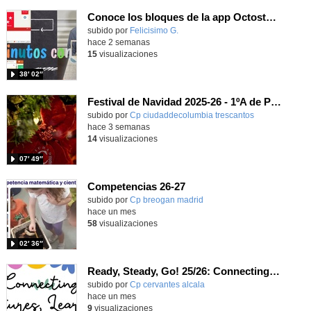
Conoce los bloques de la app Octostudio, gratuito, offline y para tu tablet y móvil - Contenido educativo
Contenido educativo.
subido por
Felicisimo G.
-
hace 2 semanas
15
visualizaciones
38′ 02″
Festival de Navidad 2025-26 - 1ºA de Primaria
subido por
Cp ciudaddecolumbia trescantos
-
hace 3 semanas
14
visualizaciones
07′ 49″
Competencias 26-27
- Contenido educativo
Contenido educativo.
subido por
Cp breogan madrid
-
hace un mes
58
visualizaciones
02′ 36″
Ready, Steady, Go! 25/26: Connecting Cultures, Learning English
Contenido educativo.
subido por
Cp cervantes alcala
-
hace un mes
9
visualizaciones