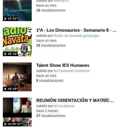
Contenido educativo.
subido por
Marina G.
-
hace un mes
16
visualizaciones
01′ 21″
1ºA - Los Dinosaurios - Semanario 8 - 2026
Contenido educativo.
subido por
Radio cp lanavata galapagar
-
hace un mes
35
visualizaciones
06′ 43″
Talent Show IES Humanes
subido por
Ies humanes humanes
-
hace un mes
9
visualizaciones
03′ 29″
REUNIÓN ORIENTACIÓN Y MATRÍCULA para alumnado de 6º a 1º ESO
Contenido educativo.
subido por
Ies lacabrera
-
hace 2 meses
37
visualizaciones
1h 05′ 37″