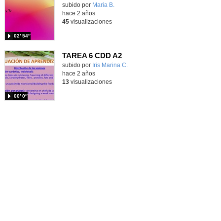
Contenido educativo.
subido por
Maria B.
-
hace 2 años
45
visualizaciones
02′ 54″
TAREA 6 CDD A2
subido por
Iris Marina C.
-
hace 2 años
13
visualizaciones
00′ 0″