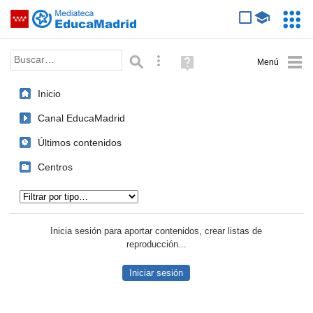
Mediateca de EducaMadrid
Saltar navegación
Servic
Educa
Palabra o frase:
Búsqueda avanzada
Ayuda
(en
ventana
Inicio
nueva)
Canal EducaMadrid
Últimos contenidos
Centros
Tipo de contenido:
Inicia sesión para aportar contenidos, crear listas de
reproducción...
Iniciar sesión