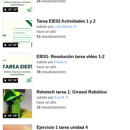
24
visualizaciones
25′ 15″
Tarea EIE02 Actividades 1 y 2
Contenido educativo.
subido por
Luis Alberto H.
-
hace un año
53
visualizaciones
12′ 56″
EIE01- Resolución tarea vídeo 1-2
Contenido educativo.
subido por
Paula G.
-
hace un año
78
visualizaciones
09′ 26″
Retotech tarea 1: Girasol Robótico
subido por
Eva M. P.
-
hace un año
32
visualizaciones
00′ 38″
Ejercicio 1 tarea unidad 4