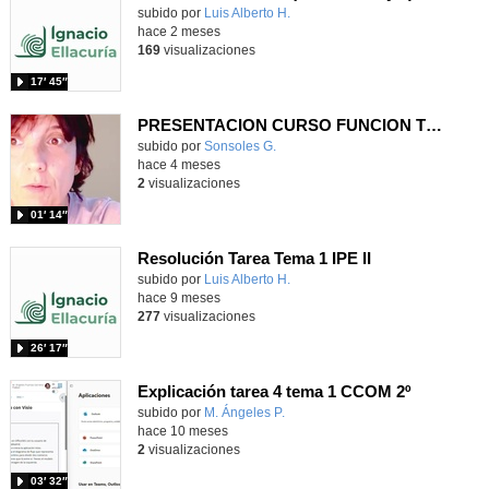
Contenido educativo.
subido por
Luis Alberto H.
-
hace 2 meses
169
visualizaciones
17′ 45″
PRESENTACION CURSO FUNCION TUTORIAL
subido por
Sonsoles G.
-
hace 4 meses
2
visualizaciones
01′ 14″
Resolución Tarea Tema 1 IPE II
Contenido educativo.
subido por
Luis Alberto H.
-
hace 9 meses
277
visualizaciones
26′ 17″
Explicación tarea 4 tema 1 CCOM 2º
Contenido educativo.
subido por
M. Ángeles P.
-
hace 10 meses
2
visualizaciones
03′ 32″