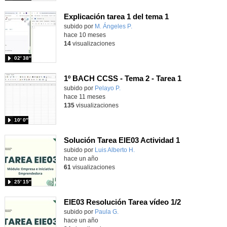
Explicación tarea 1 del tema 1
Contenido educativo.
subido por
M. Ángeles P.
-
hace 10 meses
14
visualizaciones
02′ 38″
1º BACH CCSS - Tema 2 - Tarea 1
Contenido educativo.
subido por
Pelayo P.
-
hace 11 meses
135
visualizaciones
10′ 0″
Solución Tarea EIE03 Actividad 1
- Contenido 
Contenido educativo.
subido por
Luis Alberto H.
-
hace un año
61
visualizaciones
25′ 15″
EIE03 Resolución Tarea vídeo 1/2
Contenido educativo.
subido por
Paula G.
-
hace un año