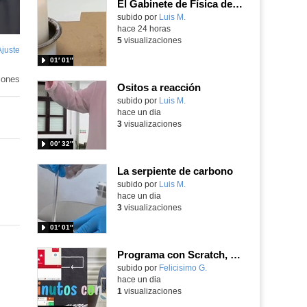
El Gabinete de Física del IES Enrique Tierno Galván de Parla (Curso 25-26)
Contenido educativo.
subido por
Luis M.
-
hace 24 horas
5
visualizaciones
Ajuste
de
01′ 01″
pantalla
iones
Ositos a reacción
Contenido educativo.
subido por
Luis M.
-
hace un dia
3
visualizaciones
00′ 32″
La serpiente de carbono
Contenido educativo.
subido por
Luis M.
-
hace un dia
3
visualizaciones
01′ 01″
Programa con Scratch, 8 diferentes juegos para vivir la emoción de los partidos de España en el mundial 2026
Contenido educativo.
subido por
Felicisimo G.
-
hace un dia
1
visualizaciones