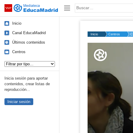
Mediateca de EducaMadrid
Saltar navegación
Palabra o frase:
Inicio
Canal EducaMadrid
Inicio
Centros
C
Últimos contenidos
Volume
50%
Centros
Tipo de contenido:
Inicia sesión para aportar
contenidos, crear listas de
reproducción...
Iniciar sesión