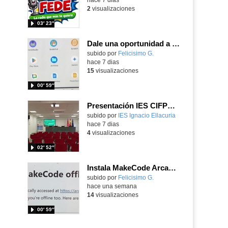
2
visualizaciones
03′ 23″
Dale una oportunidad a los Chromebooks y utiliza un proyector para realizar talleres si no tienes pantallas táctiles
Contenido educativo.
subido por
Felicisimo G.
-
hace 7 dias
15
visualizaciones
00′ 59″
Presentación IES CIFPD Ignacio Ellacuría
Contenido educativo.
subido por
IES Ignacio Ellacuria
-
hace 7 dias
4
visualizaciones
02′ 52″
Instala MakeCode Arcade para trabajar offline en tu tablet, ordenador, Chromebook
Contenido educativo.
subido por
Felicisimo G.
-
hace una semana
14
visualizaciones
00′ 59″