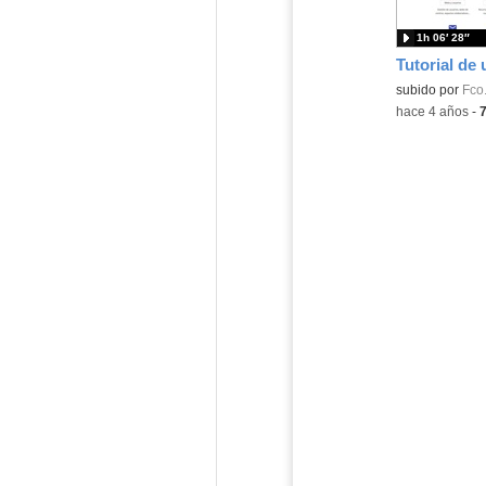
1h 06′ 28″
subido por
Fco.
-
hace 4 años
-