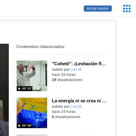
Servic
Iniciar sesión
Educa
Contenidos relacionados:
"Coheté": ¡Levitación flamígera!
Contenido educativo.
subido por
Luis M.
-
hace 24 horas
19
visualizaciones
00′ 21″
La energía ni se crea ni se destruye... ¡se experimenta! El Tierno en la Feria Madrid es Ciencia 2026
Contenido educativo.
subido por
Luis M.
-
hace 24 horas
6
visualizaciones
00′ 30″