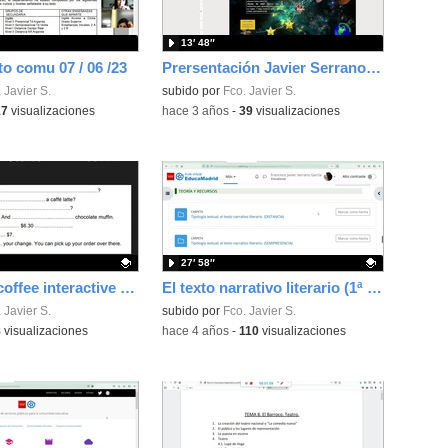
13′ 48″
o comu 07 / 06 /23
Prersentación Javier Serrano Actividad Área 5
 Javier S.
subido por
Fco. Javier S.
17
visualizaciones
-
hace 3 años
-
39
visualizaciones
27′ 58″
Ordering a coffee interactive dialogue
El texto narrativo literario (1ª parte)
ativo.
 Javier S.
Contenido educativo.
subido por
Fco. Javier S.
8
visualizaciones
-
hace 4 años
-
110
visualizaciones