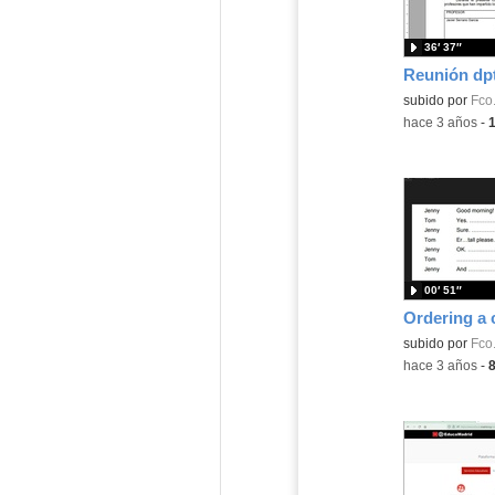
36′ 37″
Reunión dpt
subido por
Fco.
-
hace 3 años
-
00′ 51″
Contenido educ
subido por
Fco.
-
hace 3 años
-