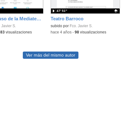
47′ 51″
Tutorial de uso de la Mediateca de EducaMadrid
Teatro Barroco
 Javier S.
Contenido educativo.
subido por
Fco. Javier S.
783
visualizaciones
-
hace 4 años
-
98
visualizaciones
Ver más del mismo autor