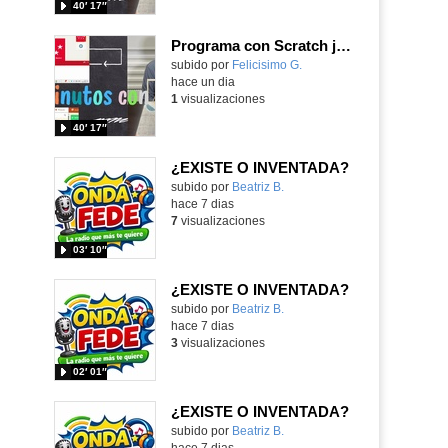
40′ 17″
Programa con Scratch juegos con los partidos del mundial 2026 ganados por España
Contenido educativo.
subido por
Felicisimo G.
-
hace un dia
1
visualizaciones
40′ 17″
¿EXISTE O INVENTADA?
Contenido educativo.
subido por
Beatriz B.
-
hace 7 dias
7
visualizaciones
03′ 10″
¿EXISTE O INVENTADA?
Contenido educativo.
subido por
Beatriz B.
-
hace 7 dias
3
visualizaciones
02′ 01″
¿EXISTE O INVENTADA?
Contenido educativo.
subido por
Beatriz B.
-
hace 7 dias