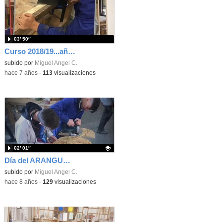
03′ 50″
Curso 2018/19...año cero
subido por
Miguel Angel C.
-
hace 7 años
-
113
visualizaciones
02′ 01″
Día del ARANGUREN-Trivial y MásterMeninas
Contenido educativo.
subido por
Miguel Angel C.
-
hace 8 años
-
129
visualizaciones