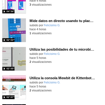
hace 4 horas
3
visualizaciones
04′ 54″
Mide datos en directo usando tu placa microbit y programando con MakeCode dos placas conectadas por radio
Contenido educativo.
subido por
Felicisimo G.
-
hace 4 horas
1
visualizaciones
02′ 03″
Utiliza las posibilidades de tu microbit programando com MakeCode para medir temperatura y nivel de luz con Datalogger
Contenido educativo.
subido por
Felicisimo G.
-
hace 5 horas
2
visualizaciones
02′ 05″
Utiliza la consola Mewbit de Kittenbot para llevar tus juegos arcade de MakeCode a tu mano
Contenido educativo.
subido por
Felicisimo G.
-
hace 5 horas
2
visualizaciones
02′ 07″