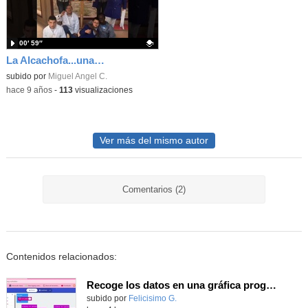
00′ 59″
La Alcachofa...una excusa para trabajar
Contenido educativo.
subido por
Miguel Angel C.
-
hace 9 años
-
113
visualizaciones
Ver más del mismo autor
Comentarios (2)
Contenidos relacionados:
Recoge los datos en una gráfica programando tu placa microbit con MakeCode y conoce la Tª y nivel de luz en este eclipse
Contenido educativo.
subido por
Felicisimo G.
-