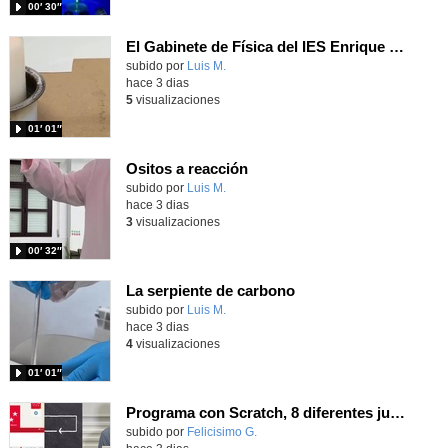
00′ 30″
El Gabinete de Física del IES Enrique Tierno Galván de Parla (Curso 25-26)
Contenido educativo.
subido por
Luis M.
-
hace 3 dias
5
visualizaciones
01′ 01″
Ositos a reacción
Contenido educativo.
subido por
Luis M.
-
hace 3 dias
3
visualizaciones
00′ 32″
La serpiente de carbono
Contenido educativo.
subido por
Luis M.
-
hace 3 dias
4
visualizaciones
01′ 01″
Programa con Scratch, 8 diferentes juegos para vivir la emoción de los partidos de España en el mundial 2026
Contenido educativo.
subido por
Felicisimo G.
-