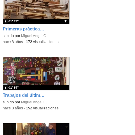
01′ 39″
Primeras prácticas. Lámpara de sobremesa...
Contenido educativo.
subido por
Miguel Angel C.
-
hace 8 años
-
172
visualizaciones
01′ 35″
Trabajos del último trimestre...
subido por
Miguel Angel C.
-
hace 8 años
-
152
visualizaciones