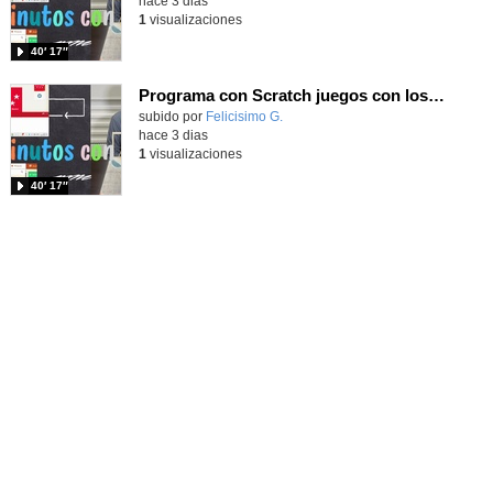
hace 3 dias
1
visualizaciones
40′ 17″
Programa con Scratch juegos con los partidos del mundial 2026 ganados por España
Contenido educativo.
subido por
Felicisimo G.
-
hace 3 dias
1
visualizaciones
40′ 17″