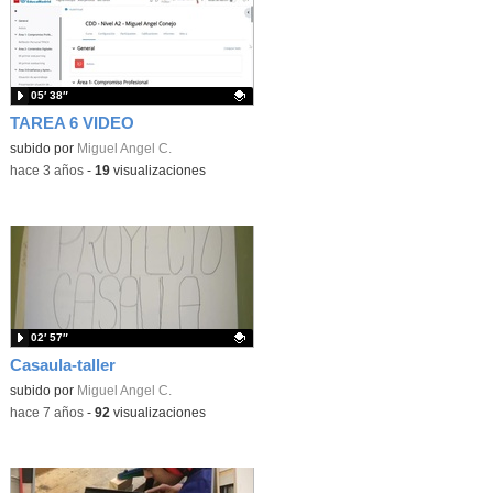
05′ 38″
TAREA 6 VIDEO
Contenido educativo.
subido por
Miguel Angel C.
-
hace 3 años
-
19
visualizaciones
02′ 57″
Casaula-taller
Contenido educativo.
subido por
Miguel Angel C.
-
hace 7 años
-
92
visualizaciones