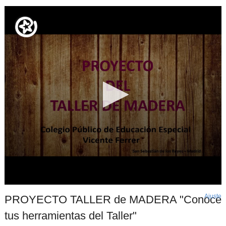
Ajuste
d
PROYECTO TALLER de MADERA "Conoce
p
tus herramientas del Taller"