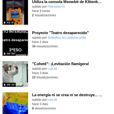
Utiliza la consola Meowbit de KIttenbot para jugar con tus programas MakeCode Arcade
Contenido educativo.
subido por
Felicisimo G.
-
hace 5 horas
2
visualizaciones
01′ 0″
Proyecto "Teatro desaparecido"
Contenido educativo.
subido por
Jestudios ies calderon pinto
-
hace 2 dias
34
visualizaciones
00′ 54″
"Coheté": ¡Levitación flamígera!
Contenido educativo.
subido por
Luis M.
-
hace 3 dias
22
visualizaciones
00′ 21″
La energía ni se crea ni se destruye... ¡se experimenta! El Tierno en la Feria Madrid es Ciencia 2026
Contenido educativo.
subido por
Luis M.
-
hace 3 dias
8
visualizaciones