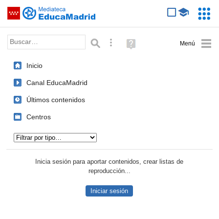
Mediateca de EducaMadrid
Saltar navegación
Servic
Educa
Palabra o frase:
Búsqueda avanzada
Ayuda
(en
ventana
Inicio
nueva)
Canal EducaMadrid
Últimos contenidos
Centros
Tipo de contenido:
Inicia sesión para aportar contenidos, crear listas de
reproducción...
Iniciar sesión