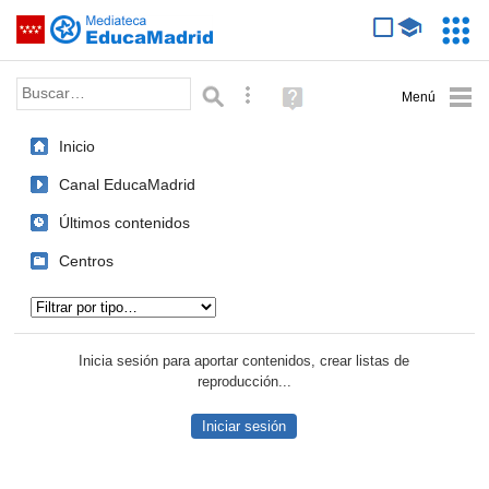
Mediateca de EducaMadrid
Saltar navegación
Servic
Educa
Palabra o frase:
Búsqueda avanzada
Ayuda
(en
ventana
Inicio
nueva)
Canal EducaMadrid
Últimos contenidos
Centros
Tipo de contenido:
Inicia sesión para aportar contenidos, crear listas de
reproducción...
Iniciar sesión