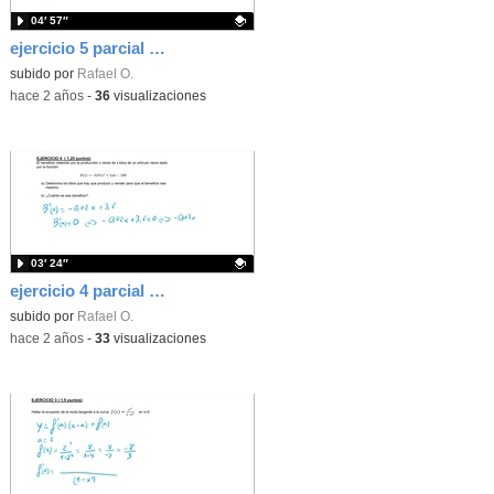
04′ 57″
ejercicio 5 parcial 3 ev CCSS 1 bach
Contenido educativo.
subido por
Rafael O.
-
hace 2 años
-
36
visualizaciones
03′ 24″
ejercicio 4 parcial 3 ev CCSS 1 bach
Contenido educativo.
subido por
Rafael O.
-
hace 2 años
-
33
visualizaciones