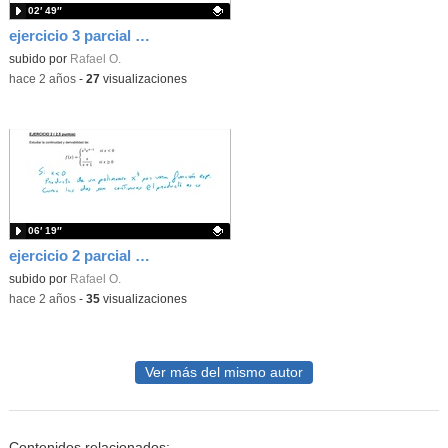
02′ 49″
ejercicio 3 parcial 3 ev CCSS 1 bach
Contenido educativo.
subido por
Rafael O.
-
hace 2 años
-
27
visualizaciones
06′ 19″
ejercicio 2 parcial 3 ev CCSS 1 bach
Contenido educativo.
subido por
Rafael O.
-
hace 2 años
-
35
visualizaciones
Ver más del mismo autor
Contenidos relacionados: