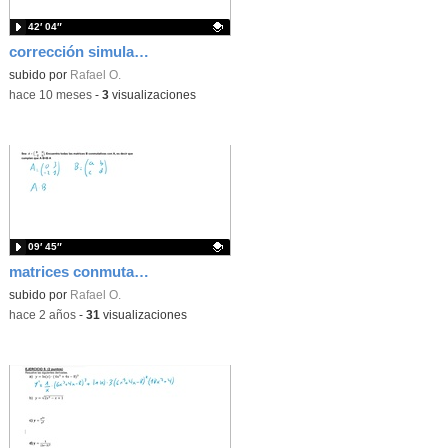
42′ 04″
corrección simulacro reales y logaritmos
Contenido educativo.
subido por
Rafael O.
-
hace 10 meses
-
3
visualizaciones
09′ 45″
matrices conmutativas
Contenido educativo.
subido por
Rafael O.
-
hace 2 años
-
31
visualizaciones