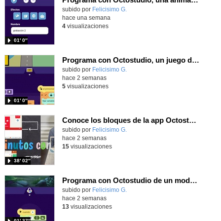
Contenido educativo.
subido por
Felicisimo G.
-
hace una semana
4
visualizaciones
01′ 0″
Programa con Octostudio, un juego de Educación Víal cruzando un paso de cebra.
Contenido educativo.
subido por
Felicisimo G.
-
hace 2 semanas
5
visualizaciones
01′ 0″
Conoce los bloques de la app Octostudio, gratuito, offline y para tu tablet y móvil - Contenido educativo
Contenido educativo.
subido por
Felicisimo G.
-
hace 2 semanas
15
visualizaciones
38′ 02″
Programa con Octostudio de un modo sencillo, offline y gratuito
Contenido educativo.
subido por
Felicisimo G.
-
hace 2 semanas
13
visualizaciones
01′ 37″