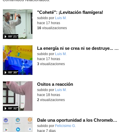
"Coheté": ¡Levitación flamígera!
Contenido educativo.
subido por
Luis M.
-
hace 17 horas
16
visualizaciones
00′ 21″
La energía ni se crea ni se destruye... ¡se experimenta! El Tierno en la Feria Madrid es Ciencia 2026
Contenido educativo.
subido por
Luis M.
-
hace 17 horas
3
visualizaciones
00′ 30″
Ositos a reacción
Contenido educativo.
subido por
Luis M.
-
hace 18 horas
2
visualizaciones
00′ 32″
Dale una oportunidad a los Chromebooks y utiliza un proyector para realizar talleres si no tienes pantallas táctiles
Contenido educativo.
subido por
Felicisimo G.
-
hace 7 dias