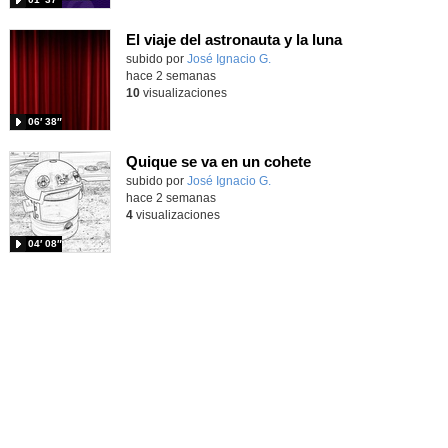
El viaje del astronauta y la luna
Contenido educativo.
subido por
José Ignacio G.
-
hace 2 semanas
10
visualizaciones
06′ 38″
Quique se va en un cohete
Contenido educativo.
subido por
José Ignacio G.
-
hace 2 semanas
4
visualizaciones
04′ 08″