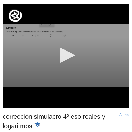
Ajuste
d
corrección simulacro 4º eso reales y
p
logaritmos
-
Contenido