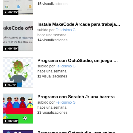
15
visualizaciones
00′ 59″
Instala MakeCode Arcade para trabajar offline en tu tablet, ordenador, Chromebook
Contenido educativo.
subido por
Felicisimo G.
-
hace una semana
14
visualizaciones
00′ 59″
Programa con OctoStudio, un juego homenajeando al House of the dead con Zombies
Contenido educativo.
subido por
Felicisimo G.
-
hace una semana
11
visualizaciones
01′ 0″
Programa con Scratch Jr una barrera que se desplaza para dar sensación de movimiento
Contenido educativo.
subido por
Felicisimo G.
-
hace una semana
23
visualizaciones
06′ 50″
Programa con Octostudio, una animación utilizando la cámara para una foto y audio y texto para comunicar.