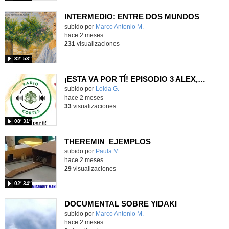
INTERMEDIO: ENTRE DOS MUNDOS
Contenido educativo.
subido por
Marco Antonio M.
-
hace 2 meses
231
visualizaciones
32′ 53″
¡ESTA VA POR TÍ! EPISODIO 3 ALEX, LOIDA Y GEMA
Contenido educativo.
subido por
Loida G.
-
hace 2 meses
33
visualizaciones
08′ 31″
THEREMIN_EJEMPLOS
Contenido educativo.
subido por
Paula M.
-
hace 2 meses
29
visualizaciones
02′ 34″
DOCUMENTAL SOBRE YIDAKI
Contenido educativo.
subido por
Marco Antonio M.
-
hace 2 meses