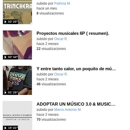
Contenido educativo.
subido por
Patricia M.
-
hace un mes
8
visualizaciones
02′ 20″
Proyectos musicales 6P ( resumen).
Contenido educativo.
subido por
Oscar R.
-
hace 2 meses
22
visualizaciones
02′ 34″
Y entre tanto calor, un poquito de música con un toque de humor.
Contenido educativo.
subido por
Oscar R.
-
hace 2 meses
46
visualizaciones
01′ 29″
ADOPTAR UN MÚSICO 3.0 & MUSICATE - DANZA SUEÑO Y PASIÓN
Contenido educativo.
subido por
Marco Antonio M.
-
hace 2 meses
70
visualizaciones
15′ 41″