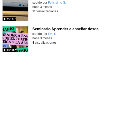
Contenido educativo.
subido por
Felicisimo G.
-
hace 3 meses
11
visualizaciones
00′ 37″
Seminario Aprender a enseñar desde el Teatro, la música y la alegría
Contenido educativo.
subido por
Eva D.
-
hace 3 meses
4
visualizaciones
03′ 08″