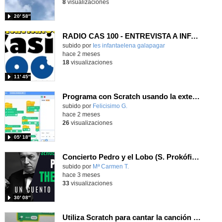
8
visualizaciones
20′ 58″
RADIO CAS 100 - ENTREVISTA A INFANTAROCK, IES INFANTA ELENA
subido por
Ies infantaelena galapagar
-
hace 2 meses
18
visualizaciones
11′ 45″
Programa con Scratch usando la extensión Makey Makey, música y texto a voz
Contenido educativo.
subido por
Felicisimo G.
-
hace 2 meses
26
visualizaciones
05′ 18″
Concierto Pedro y el Lobo (S. Prokófiev - arr. D. Waldrop)
Contenido educativo.
subido por
Mª Carmen T.
-
hace 3 meses
33
visualizaciones
30′ 08″
Utiliza Scratch para cantar la canción "La robótica mola" con la extensión Makey Makey