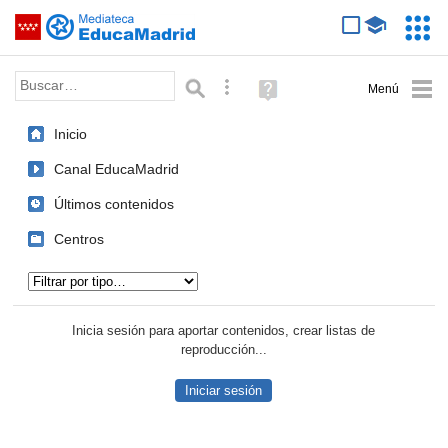
Mediateca de EducaMadrid
Saltar navegación
Servic
Educa
Palabra o frase:
Búsqueda avanzada
Ayuda
(en
ventana
Inicio
nueva)
Canal EducaMadrid
Últimos contenidos
Centros
Tipo de contenido:
Inicia sesión para aportar contenidos, crear listas de
reproducción...
Iniciar sesión