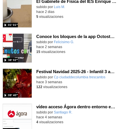
El Gabinete de Física del IES Enrique Tierno Galván de Parla (Curso 25-26)
Contenido educativo.
subido por
Luis M.
-
hace 2 dias
5
visualizaciones
01′ 01″
Conoce los bloques de la app Octostudio, gratuito, offline y para tu tablet y móvil - Contenido educativo
Contenido educativo.
subido por
Felicisimo G.
-
hace 2 semanas
15
visualizaciones
38′ 02″
Festival Navidad 2025-26 - Infantil 3 años
subido por
Cp ciudaddecolumbia trescantos
-
hace 3 semanas
122
visualizaciones
08′ 40″
vídeo acceso Ágora dentro entorno escuela
Contenido educativo.
subido por
Santiago R.
-
hace 4 semanas
4
visualizaciones