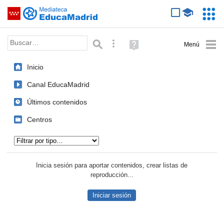
Mediateca de EducaMadrid
Saltar navegación
Servic
Educa
Palabra o frase:
Búsqueda avanzada
Ayuda
(en
ventana
Inicio
nueva)
Canal EducaMadrid
Últimos contenidos
Centros
Tipo de contenido:
Inicia sesión para aportar contenidos, crear listas de
reproducción...
Iniciar sesión