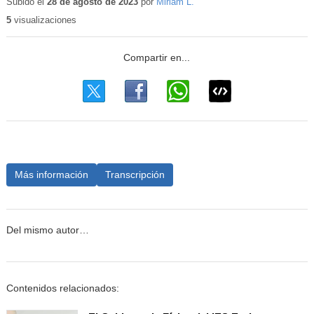
educativo
Subido el
28 de agosto de 2023
por
Miriam L.
5
visualizaciones
Más información
Transcripción
Del mismo autor…
Contenidos relacionados: