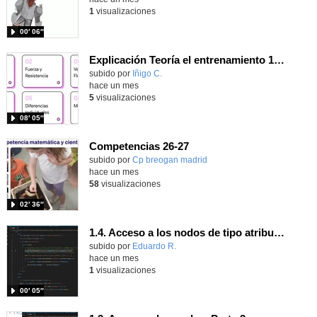
1
visualizaciones
00′ 06″
Explicación Teoría el entrenamiento 1º Bachillerato (IA)
Contenido educativo.
subido por
Iñigo C.
-
hace un mes
5
visualizaciones
08′ 05″
Competencias 26-27
- Contenido educativo
Contenido educativo.
subido por
Cp breogan madrid
-
hace un mes
58
visualizaciones
02′ 36″
1.4. Acceso a los nodos de tipo atributo. Parte 3.
Contenido educativo.
subido por
Eduardo R.
-
hace un mes
1
visualizaciones
00′ 05″