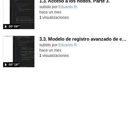
1.3. Acceso a los nodos. Parte 3.
Contenido educativo.
subido por
Eduardo R.
-
hace un mes
1
visualizaciones
00′ 08″
3.3. Modelo de registro avanzado de eventos según W3C 3.
Contenido educativo.
subido por
Eduardo R.
-
hace un mes
1
visualizaciones
00′ 16″