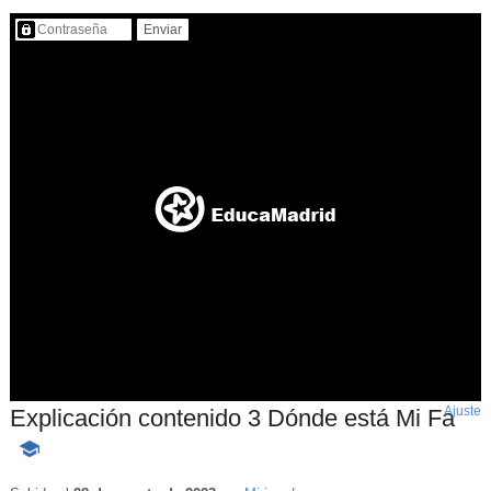
Contenido protegido…
Ajuste
d
Explicación contenido 3 Dónde está Mi Fa
p
-
Contenido