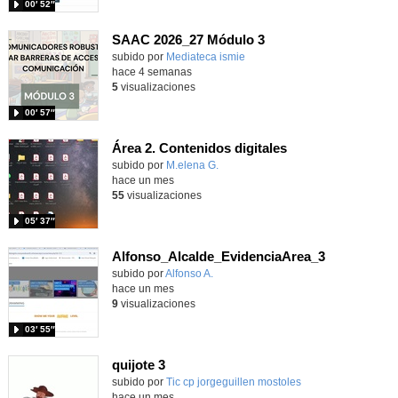
00′ 52″
SAAC 2026_27 Módulo 3
subido por
Mediateca ismie
-
hace 4 semanas
5
visualizaciones
00′ 57″
Área 2. Contenidos digitales
Contenido educativo.
subido por
M.elena G.
-
hace un mes
55
visualizaciones
05′ 37″
Alfonso_Alcalde_EvidenciaArea_3
Contenido educativo.
subido por
Alfonso A.
-
hace un mes
9
visualizaciones
03′ 55″
quijote 3
subido por
Tic cp jorgeguillen mostoles
-
hace un mes