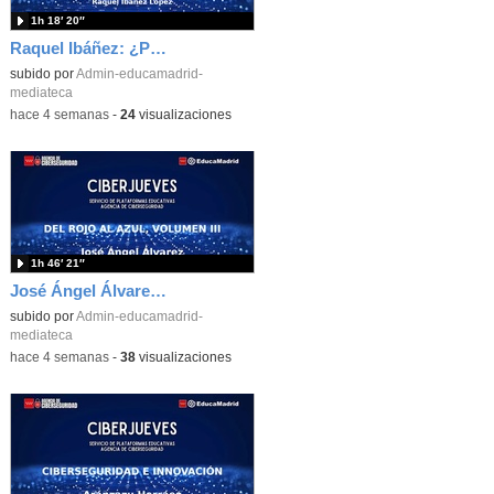
1h 18′ 20″
Raquel Ibáñez: ¿Por qué tu cerebro es el Zero-Day favorito de la IA
subido por
Admin-educamadrid-
mediateca
-
hace 4 semanas
-
24
visualizaciones
1h 46′ 21″
José Ángel Álvarez: Del rojo al azul, volumen III
subido por
Admin-educamadrid-
mediateca
-
hace 4 semanas
-
38
visualizaciones