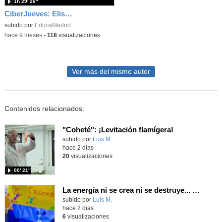
1h 29′ 26″
CiberJueves: Elisa Alises "Dos años, mil retos: una historia real de crecimiento en Ciberseguridad
subido por
EducaMadrid
-
hace 9 meses
-
118
visualizaciones
Ver más del mismo autor
Contenidos relacionados:
"Coheté": ¡Levitación flamígera!
Contenido educativo.
subido por
Luis M.
-
hace 2 dias
20
visualizaciones
00′ 21″
La energía ni se crea ni se destruye... ¡se experimenta! El Tierno en la Feria Madrid es Ciencia 2026
Contenido educativo.
subido por
Luis M.
-
hace 2 dias
6
visualizaciones