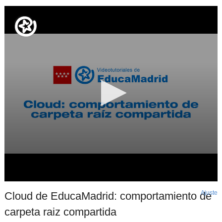
Ajuste
d
Cloud de EducaMadrid: comportamiento de
p
carpeta raiz compartida