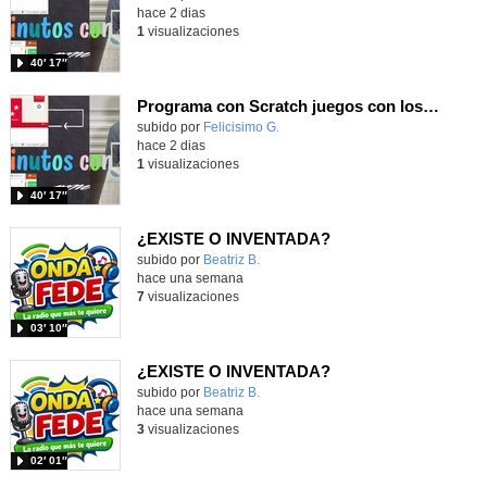
hace 2 dias
1
visualizaciones
40′ 17″
Programa con Scratch juegos con los partidos del mundial 2026 ganados por España
Contenido educativo.
subido por
Felicisimo G.
-
hace 2 dias
1
visualizaciones
40′ 17″
¿EXISTE O INVENTADA?
Contenido educativo.
subido por
Beatriz B.
-
hace una semana
7
visualizaciones
03′ 10″
¿EXISTE O INVENTADA?
Contenido educativo.
subido por
Beatriz B.
-
hace una semana
3
visualizaciones
02′ 01″