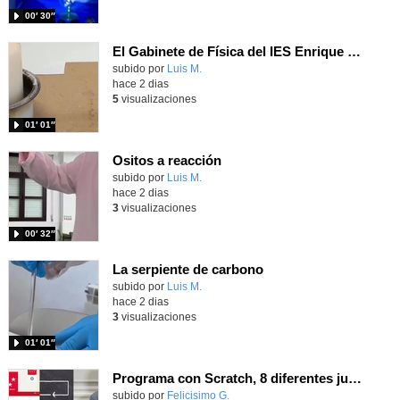
00′ 30″
El Gabinete de Física del IES Enrique Tierno Galván de Parla (Curso 25-26)
Contenido educativo.
subido por
Luis M.
-
hace 2 dias
5
visualizaciones
01′ 01″
Ositos a reacción
Contenido educativo.
subido por
Luis M.
-
hace 2 dias
3
visualizaciones
00′ 32″
La serpiente de carbono
Contenido educativo.
subido por
Luis M.
-
hace 2 dias
3
visualizaciones
01′ 01″
Programa con Scratch, 8 diferentes juegos para vivir la emoción de los partidos de España en el mundial 2026
Contenido educativo.
subido por
Felicisimo G.
-