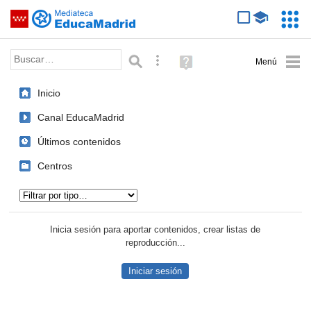
Mediateca de EducaMadrid
Saltar navegación
Servic
Educa
Palabra o frase:
Búsqueda avanzada
Ayuda
(en
ventana
Inicio
nueva)
Canal EducaMadrid
Últimos contenidos
Centros
Tipo de contenido:
Inicia sesión para aportar contenidos, crear listas de
reproducción...
Iniciar sesión