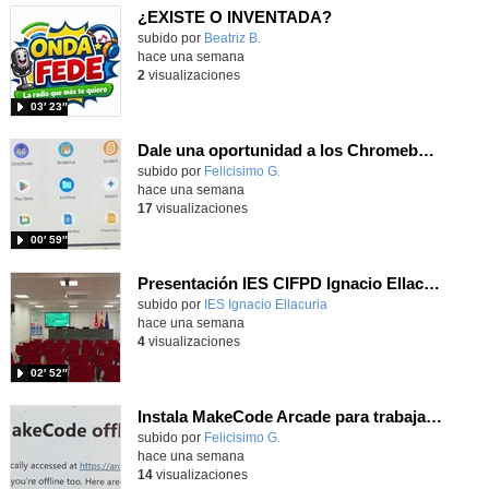
¿EXISTE O INVENTADA?
Contenido educativo.
subido por
Beatriz B.
-
hace una semana
2
visualizaciones
03′ 23″
Dale una oportunidad a los Chromebooks y utiliza un proyector para realizar talleres si no tienes pantallas táctiles
Contenido educativo.
subido por
Felicisimo G.
-
hace una semana
17
visualizaciones
00′ 59″
Presentación IES CIFPD Ignacio Ellacuría
Contenido educativo.
subido por
IES Ignacio Ellacuria
-
hace una semana
4
visualizaciones
02′ 52″
Instala MakeCode Arcade para trabajar offline en tu tablet, ordenador, Chromebook
Contenido educativo.
subido por
Felicisimo G.
-
hace una semana
14
visualizaciones