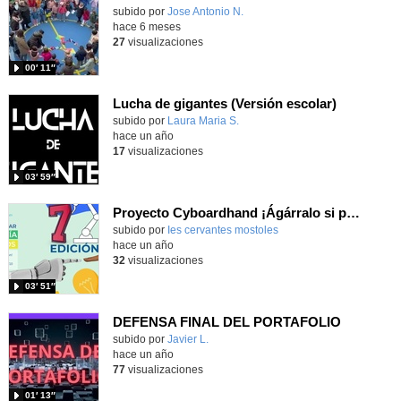
subido por
Jose Antonio N.
-
hace 6 meses
27
visualizaciones
00′ 11″
Lucha de gigantes (Versión escolar)
Contenido educativo.
subido por
Laura Maria S.
-
hace un año
17
visualizaciones
03′ 59″
Proyecto Cyboardhand ¡Ágárralo si puedes! (La ingeniería en tus manos)
Contenido educativo.
subido por
Ies cervantes mostoles
-
hace un año
32
visualizaciones
03′ 51″
DEFENSA FINAL DEL PORTAFOLIO
Contenido educativo.
subido por
Javier L.
-
hace un año
77
visualizaciones
01′ 13″