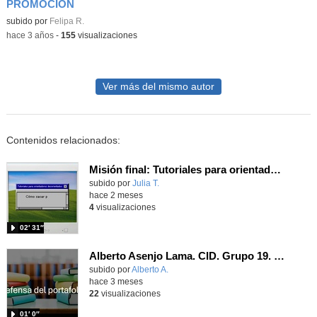
PROMOCIÓN
subido por
Felipa R.
-
hace 3 años
-
155
visualizaciones
Ver más del mismo autor
Contenidos relacionados:
Misión final: Tutoriales para orientadores desorientados
subido por
Julia T.
-
hace 2 meses
4
visualizaciones
02′ 31″
Alberto Asenjo Lama. CID. Grupo 19. Defensa del Porfolio.
subido por
Alberto A.
-
hace 3 meses
22
visualizaciones
01′ 0″