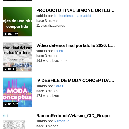
PRODUCTO FINAL SIMONE ORTEGA HOTEL ESCUELA MENTOR ÁCTUA 2025-2026
Contenido educativo.
subido por
Ies hotelescuela madrid
-
hace 3 meses
11
visualizaciones
04′ 15″
Vídeo defensa final portafolio 2026. Laura Tello García CID 3B Mañana
subido por
Laura T.
-
hace 3 meses
108
visualizaciones
01′ 0″
IV DESFILE DE MODA CONCEPTUAL: MARES Y OCÉANOS IES VALLECAS I
Contenido educativo.
subido por
Sara L.
-
hace 3 meses
173
visualizaciones
04′ 58″
RamonRedondoVelasco_CID_Grupo 08_Defensa final del portafolio
subido por
Ramon R.
-
hace 3 meses