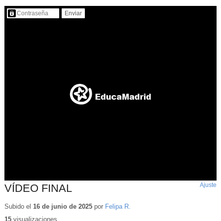
Contenido protegido…
Ajuste
d
VÍDEO FINAL
p
Subido el
16 de junio de 2025
por
Felipa R.
15
visualizaciones