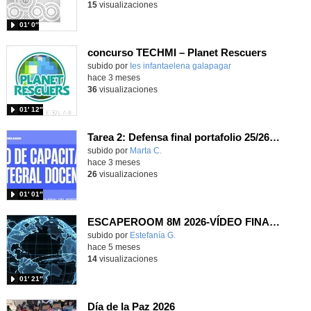
15
visualizaciones
01′ 0″
concurso TECHMI – Planet Rescuers
subido por
Ies infantaelena galapagar
-
hace 3 meses
36
visualizaciones
01′ 12″
Tarea 2: Defensa final portafolio 25/26 por Marta Campos Delgado
Contenido educativo.
subido por
Marta C.
-
hace 3 meses
26
visualizaciones
01′ 01″
ESCAPEROOM 8M 2026-VÍDEO FINAL 3º A 6º
Contenido educativo.
subido por
Estefanía G.
-
hace 5 meses
14
visualizaciones
01′ 21″
Día de la Paz 2026