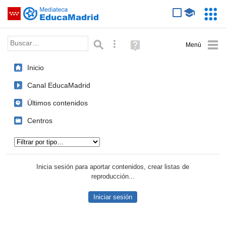
Mediateca de EducaMadrid
Saltar navegación
Servic
Educa
Palabra o frase:
Búsqueda avanzada
Ayuda
(en
ventana
Inicio
nueva)
Canal EducaMadrid
Últimos contenidos
Centros
Tipo de contenido:
Inicia sesión para aportar contenidos, crear listas de
reproducción...
Iniciar sesión