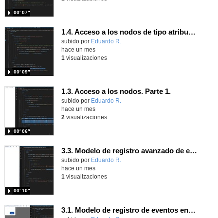
00′ 07″
1.4. Acceso a los nodos de tipo atributo. Parte 1.
Contenido educativo.
subido por
Eduardo R.
-
hace un mes
1
visualizaciones
00′ 09″
1.3. Acceso a los nodos. Parte 1.
Contenido educativo.
subido por
Eduardo R.
-
hace un mes
2
visualizaciones
00′ 06″
3.3. Modelo de registro avanzado de eventos según W3C 1.
Contenido educativo.
subido por
Eduardo R.
-
hace un mes
1
visualizaciones
00′ 10″
3.1. Modelo de registro de eventos en línea 1.