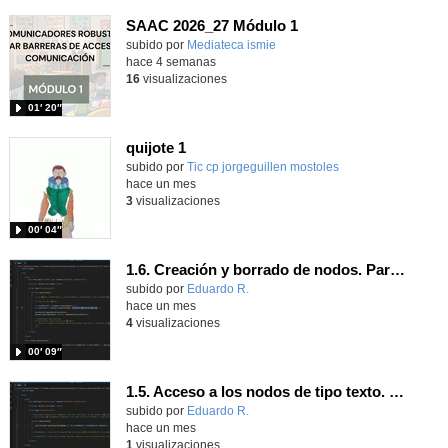
SAAC 2026_27 Módulo 1
subido por
Mediateca ismie
-
hace 4 semanas
16
visualizaciones
01′ 20″
quijote 1
subido por
Tic cp jorgeguillen mostoles
-
hace un mes
3
visualizaciones
00′ 04″
1.6. Creación y borrado de nodos. Parte 1.
Contenido educativo.
subido por
Eduardo R.
-
hace un mes
4
visualizaciones
00′ 09″
1.5. Acceso a los nodos de tipo texto. Parte 1.
Contenido educativo.
subido por
Eduardo R.
-
hace un mes
1
visualizaciones