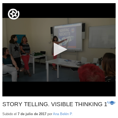
Ajuste
d
STORY TELLING. VISIBLE THINKING 1
-
p
Cont
educa
Subido el
7 de julio de 2017
por
Ana Belén P.