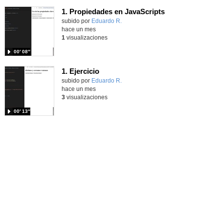
1. Propiedades en JavaScripts
Contenido educativo.
subido por
Eduardo R.
-
hace un mes
1
visualizaciones
00′ 08″
1. Ejercicio
Contenido educativo.
subido por
Eduardo R.
-
hace un mes
3
visualizaciones
00′ 13″