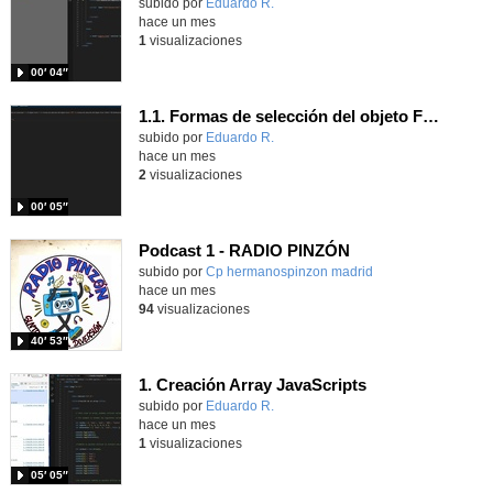
Contenido educativo.
subido por
Eduardo R.
-
hace un mes
1
visualizaciones
00′ 04″
1.1. Formas de selección del objeto Form 1.
Contenido educativo.
subido por
Eduardo R.
-
hace un mes
2
visualizaciones
00′ 05″
Podcast 1 - RADIO PINZÓN
Contenido educativo.
subido por
Cp hermanospinzon madrid
-
hace un mes
94
visualizaciones
40′ 53″
1. Creación Array JavaScripts
Contenido educativo.
subido por
Eduardo R.
-
hace un mes
1
visualizaciones
05′ 05″