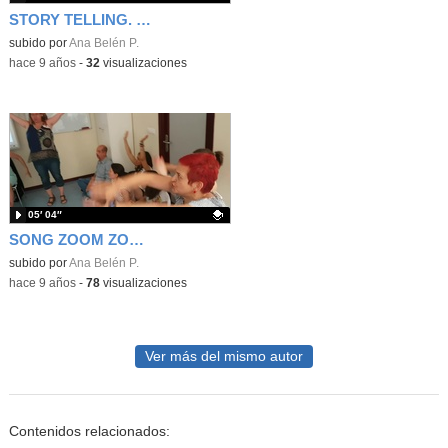
STORY TELLING. VISIBLE THINKING 2
Contenido educativo.
subido por
Ana Belén P.
-
hace 9 años
-
32
visualizaciones
05′ 04″
SONG ZOOM ZOOM ZOOM
Contenido educativo.
subido por
Ana Belén P.
-
hace 9 años
-
78
visualizaciones
Ver más del mismo autor
Contenidos relacionados: