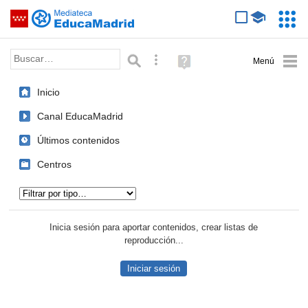
Mediateca de EducaMadrid
Saltar navegación
Servic
Educa
Palabra o frase:
Búsqueda avanzada
Ayuda
(en
ventana
Inicio
nueva)
Canal EducaMadrid
Últimos contenidos
Centros
Tipo de contenido:
Inicia sesión para aportar contenidos, crear listas de
reproducción...
Iniciar sesión