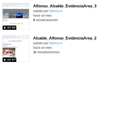
Alfonso_Alcalde_EvidenciaArea_3
Contenido educativo.
subido por
Alfonso A.
-
hace un mes
9
visualizaciones
03′ 55″
Alcalde_Alfonso_EvidenciaArea_2
Contenido educativo.
subido por
Alfonso A.
-
hace un mes
11
visualizaciones
03′ 57″