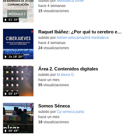
subido por
Mediateca ismie
-
hace 4 semanas
15
visualizaciones
01′ 20″
Raquel Ibáñez: ¿Por qué tu cerebro es el Zero-Day favorito de la IA
subido por
Admin-educamadrid-mediateca
-
hace 4 semanas
24
visualizaciones
1h 18′ 20″
Área 2. Contenidos digitales
Contenido educativo.
subido por
M.elena G.
-
hace un mes
55
visualizaciones
05′ 37″
Somos Séneca
subido por
Cp seneca parla
-
hace un mes
18
visualizaciones
00′ 49″