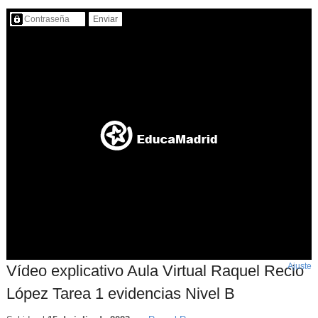
Contenido protegido…
Ajuste
d
Vídeo explicativo Aula Virtual Raquel Recio
p
López Tarea 1 evidencias Nivel B