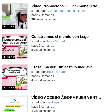
Vídeo Promocional CIFP Simone Ortega
Contenido educativo.
subido por
Cifp simoneortega mostoles
-
hace 2 semanas
30
visualizaciones
01′ 44″
Construimos el mundo con Lego
subido por
Tic ce40 madrid
-
hace 2 semanas
5
visualizaciones
06′ 19″
Érase una vez...un castillo medieval
subido por
Tic ce40 madrid
-
hace 2 semanas
4
visualizaciones
04′ 04″
VÍDEO ACCESO ÁGORA FUERA ENTORNO ESCUELA
Contenido educativo.
subido por
Santiago R.
-
hace 3 semanas
1
visualizaciones