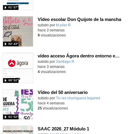
01′ 57″
Vídeo escolar Don Quijote de la mancha
Contenido educativo.
subido por
M.pilar R.
-
hace 3 semanas
9
visualizaciones
02′ 43″
vídeo acceso Ágora dentro entorno escuela
Contenido educativo.
subido por
Santiago R.
-
hace 3 semanas
4
visualizaciones
00′ 52″
Vídeo del 50 aniversario
subido por
Tic ies churriguera leganes
-
hace 4 semanas
25
visualizaciones
01′ 52″
SAAC 2026_27 Módulo 1