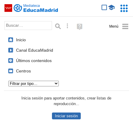
Mediateca de EducaMadrid
Saltar navegación
Servic
Educa
Palabra o frase:
Búsqueda avanzada
Ayuda
(en
ventana
Inicio
nueva)
Canal EducaMadrid
Últimos contenidos
Centros
Tipo de contenido:
Inicia sesión para aportar contenidos, crear listas de
reproducción...
Iniciar sesión