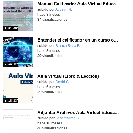
Manual Calificador Aula Virtual Educamadrid
Contenido educativo.
subido por
Agustin N.
-
hace 3 meses
34
visualizaciones
01′ 40″
Entender el calificador en un curso on line del aula virtual de educamadrid
Contenido educativo.
subido por
Blanca Rosa R.
-
hace 3 meses
29
visualizaciones
06′ 12″
Aula Virtual (Libro & Lección)
subido por
David G.
-
hace 6 meses
29
visualizaciones
18′ 13″
Adjuntar Archivos Aula Virtual Educamadrid 2025
Contenido educativo.
subido por
Jose Andres G.
-
hace 10 meses
40
visualizaciones