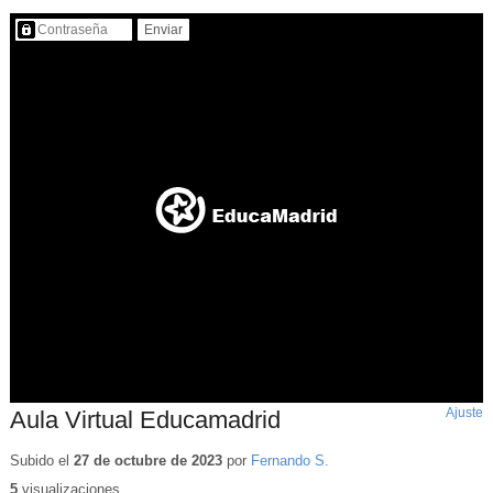
Contenido protegido…
Ajuste
d
Aula Virtual Educamadrid
p
Subido el
27 de octubre de 2023
por
Fernando S.
5
visualizaciones