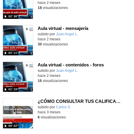
hace 2 meses
18
visualizaciones
02′ 38″
Aula virtual - mensajería
Contenido educativo.
subido por
Juan Angel L.
-
hace 2 meses
30
visualizaciones
02′ 11″
Aula virtual - contenidos - foros
Contenido educativo.
subido por
Juan Angel L.
-
hace 2 meses
16
visualizaciones
01′ 19″
¿CÓMO CONSULTAR TUS CALIFICACIONES Y COMENTARIOS EN EL AULA VIRTUAL DE EDUCAMADRID?
subido por
Carlos S.
-
hace 3 meses
6
visualizaciones
00′ 22″