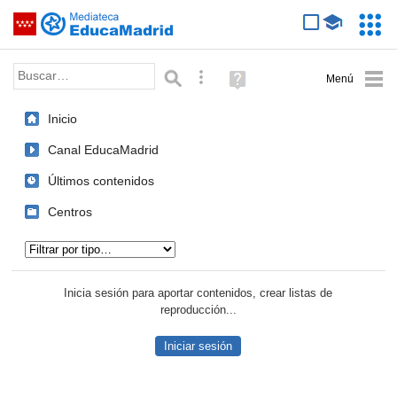
Mediateca de EducaMadrid
Saltar navegación
Servic
Educa
Palabra o frase:
Búsqueda avanzada
Ayuda
(en
ventana
Inicio
nueva)
Canal EducaMadrid
Últimos contenidos
Centros
Tipo de contenido:
Inicia sesión para aportar contenidos, crear listas de
reproducción...
Iniciar sesión