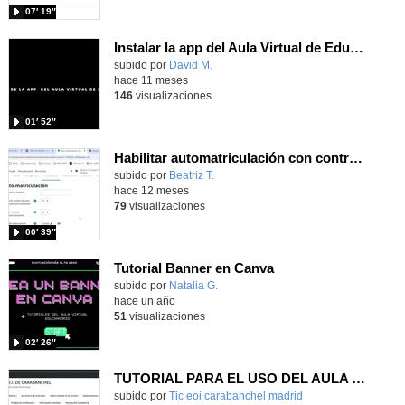
07′ 19″
Instalar la app del Aula Virtual de Educamadrid
subido por
David M.
-
hace 11 meses
146
visualizaciones
01′ 52″
Habilitar automatriculación con contraseña en Aula Virtual Educamadrid
subido por
Beatriz T.
-
hace 12 meses
79
visualizaciones
00′ 39″
Tutorial Banner en Canva
subido por
Natalia G.
-
hace un año
51
visualizaciones
02′ 26″
TUTORIAL PARA EL USO DEL AULA VIRTUAL y CÓMO CAMBIAR TU CONTRASEÑA
Contenido educativo.
subido por
Tic eoi carabanchel madrid
-