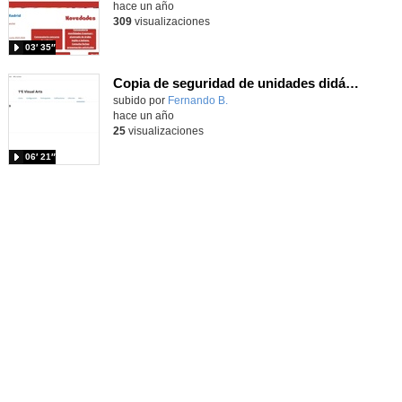
hace un año
309
visualizaciones
03′ 35″
Copia de seguridad de unidades didácticas específicas en el Aula Virtual de Educamadrid.
Contenido educativo.
subido por
Fernando B.
-
hace un año
25
visualizaciones
06′ 21″