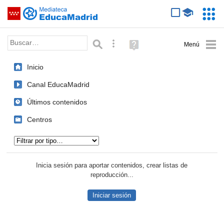
Mediateca de EducaMadrid
Saltar navegación
Servic
Educa
Palabra o frase:
Búsqueda avanzada
Ayuda
(en
ventana
Inicio
nueva)
Canal EducaMadrid
Últimos contenidos
Centros
Tipo de contenido:
Inicia sesión para aportar contenidos, crear listas de
reproducción...
Iniciar sesión