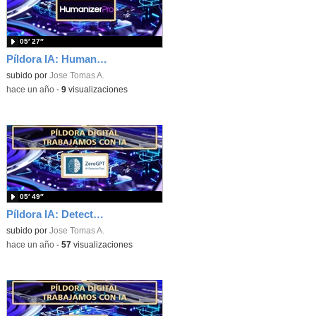
05′ 27″
Píldora IA: Humanizadores de textos IA
subido por
Jose Tomas A.
-
hace un año
-
9
visualizaciones
05′ 49″
Píldora IA: Detectores IA
subido por
Jose Tomas A.
-
hace un año
-
57
visualizaciones