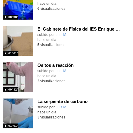
hace un dia
6
visualizaciones
00′ 30″
El Gabinete de Física del IES Enrique Tierno Galván de Parla (Curso 25-26)
Contenido educativo.
subido por
Luis M.
-
hace un dia
5
visualizaciones
01′ 01″
Ositos a reacción
Contenido educativo.
subido por
Luis M.
-
hace un dia
3
visualizaciones
00′ 32″
La serpiente de carbono
Contenido educativo.
subido por
Luis M.
-
hace un dia
3
visualizaciones
01′ 01″