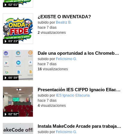
02′ 01″
¿EXISTE O INVENTADA?
Contenido educativo.
subido por
Beatriz B.
-
hace 7 dias
2
visualizaciones
03′ 23″
Dale una oportunidad a los Chromebooks y utiliza un proyector para realizar talleres si no tienes pantallas táctiles
Contenido educativo.
subido por
Felicisimo G.
-
hace 7 dias
16
visualizaciones
00′ 59″
Presentación IES CIFPD Ignacio Ellacuría
Contenido educativo.
subido por
IES Ignacio Ellacuria
-
hace 7 dias
4
visualizaciones
02′ 52″
Instala MakeCode Arcade para trabajar offline en tu tablet, ordenador, Chromebook
Contenido educativo.
subido por
Felicisimo G.
-