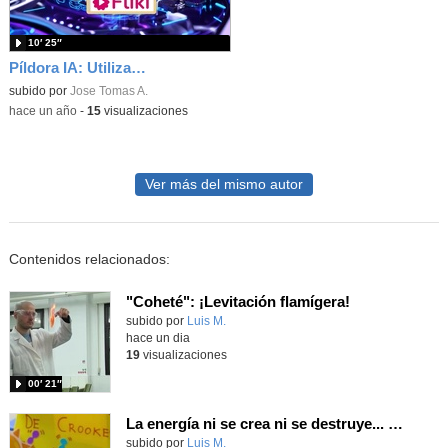
10′ 25″
Píldora IA: Utilización de Fliki
subido por
Jose Tomas A.
-
hace un año
-
15
visualizaciones
Ver más del mismo autor
Contenidos relacionados:
"Coheté": ¡Levitación flamígera!
Contenido educativo.
subido por
Luis M.
-
hace un dia
19
visualizaciones
00′ 21″
La energía ni se crea ni se destruye... ¡se experimenta! El Tierno en la Feria Madrid es Ciencia 2026
Contenido educativo.
subido por
Luis M.
-