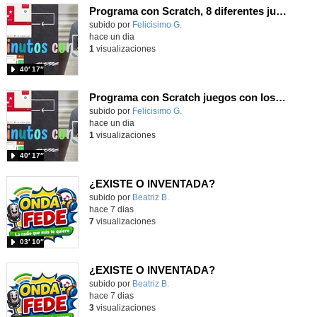
Programa con Scratch, 8 diferentes juegos para vivir la emoción de los partidos de España en el mundial 2026
Contenido educativo.
subido por
Felicisimo G.
-
hace un dia
1
visualizaciones
40′ 17″
Programa con Scratch juegos con los partidos del mundial 2026 ganados por España
Contenido educativo.
subido por
Felicisimo G.
-
hace un dia
1
visualizaciones
40′ 17″
¿EXISTE O INVENTADA?
Contenido educativo.
subido por
Beatriz B.
-
hace 7 dias
7
visualizaciones
03′ 10″
¿EXISTE O INVENTADA?
Contenido educativo.
subido por
Beatriz B.
-
hace 7 dias
3
visualizaciones