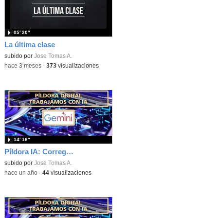
05′ 20″
La última clase
subido por
Jose Tomas A.
-
hace 3 meses
-
373
visualizaciones
14′ 16″
Píldora IA: Corregir trabajos PDF
subido por
Jose Tomas A.
-
hace un año
-
44
visualizaciones