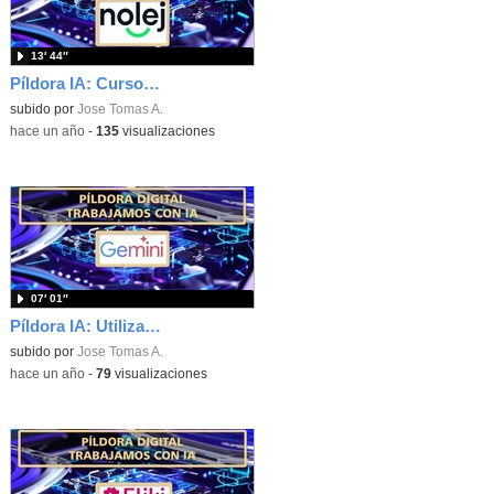
13′ 44″
Píldora IA: Cursos completos con Nolej
subido por
Jose Tomas A.
-
hace un año
-
135
visualizaciones
07′ 01″
Píldora IA: Utilización de Gemini Deep Research
subido por
Jose Tomas A.
-
hace un año
-
79
visualizaciones