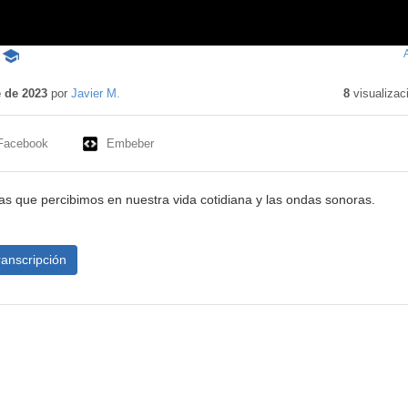
-
Contenido
educativo
 de 2023
por
Javier M.
8
visualizac
Facebook
Embeber
s que percibimos en nuestra vida cotidiana y las ondas sonoras.
ranscripción