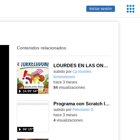
Servic
Iniciar sesión
Educa
Contenidos relacionados:
LOURDES EN LAS ONDAS EN LA FERIA DEL LIBRO!!
subido por
Cp lourdes
torrelodones
-
hace 3 meses
84
visualizaciones
1h 05′ 34″
Programa con Scratch la secuencia de una salida para una carrera de coches
Contenido educativo.
subido por
Felicisimo G.
-
hace 3 meses
4
visualizaciones
06′ 15″