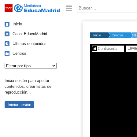
Mediateca de EducaMadrid
Saltar navegación
Palabra o frase:
Inicio
Canal EducaMadrid
Inicio
Centros
I
Últimos contenidos
Contenido protegido…
Centros
Tipo de contenido:
Inicia sesión para aportar
contenidos, crear listas de
reproducción...
Iniciar sesión