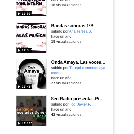
18
visualizaciones
12′ 57″
Bandas sonoras 1ºB
Contenido educativo.
subido por
Ana Teresa S.
-
hace un año
19
visualizaciones
11′ 35″
Onda Amaya. Las voces del movimiento. Episodio 1
Contenido educativo.
subido por
Tic cpd carmenamaya
madrid
-
hace un año
27
visualizaciones
22′ 49″
8en Radio presenta...Pinceladas Sonoras
Contenido educativo.
subido por
Fco. Javier P.
-
hace un año
42
visualizaciones
04′ 14″