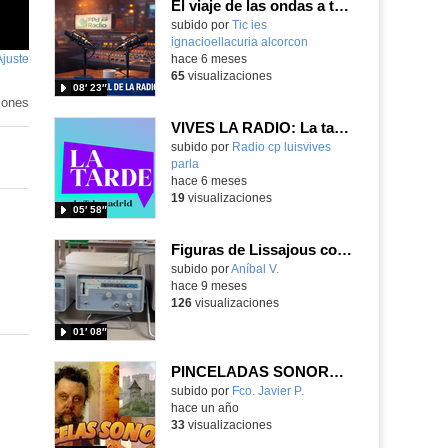
El viaje de las ondas a través de FPDRadio
subido por
Tic ies
ignacioellacuria alcorcon
-
Ajuste
de
hace 6 meses
65
visualizaciones
pantalla
08′ 23″
iones
VIVES LA RADIO: La tarde de Telemadrid
Contenido educativo.
subido por
Radio cp luisvives
parla
-
hace 6 meses
19
visualizaciones
05′ 58″
Figuras de Lissajous con el osciloscopio
Contenido educativo.
subido por
Aníbal V.
-
hace 9 meses
126
visualizaciones
01′ 08″
PINCELADAS SONORAS - LAS GRAN PUERTA DE KIEV; UN PROYECTO FALLIDO.
Contenido educativo.
subido por
Fco. Javier P.
-
hace un año
33
visualizaciones