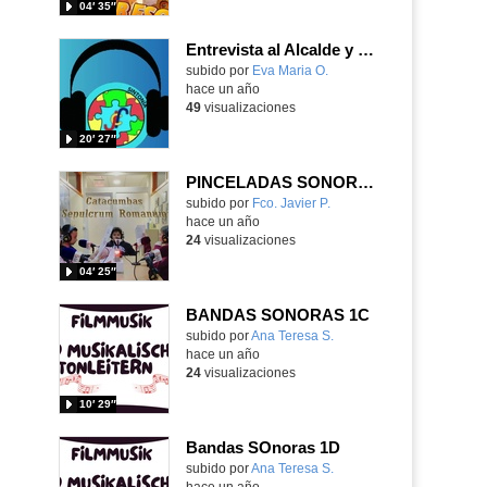
04′ 35″
Entrevista al Alcalde y Concejala de nuestro municipio
Contenido educativo.
subido por
Eva Maria O.
-
hace un año
49
visualizaciones
20′ 27″
PINCELADAS SONORAS / CATACUMBAS
Contenido educativo.
subido por
Fco. Javier P.
-
hace un año
24
visualizaciones
04′ 25″
BANDAS SONORAS 1C
- Contenido ed
Contenido educativo.
subido por
Ana Teresa S.
-
hace un año
24
visualizaciones
10′ 29″
Bandas SOnoras 1D
Contenido educativo.
subido por
Ana Teresa S.
-
hace un año