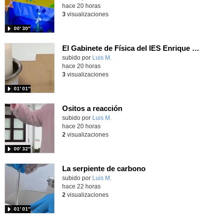
hace 20 horas
3
visualizaciones
00′ 30″
El Gabinete de Física del IES Enrique Tierno Galván de Parla (Curso 25-26)
Contenido educativo.
subido por
Luis M.
-
hace 20 horas
3
visualizaciones
01′ 01″
Ositos a reacción
Contenido educativo.
subido por
Luis M.
-
hace 20 horas
2
visualizaciones
00′ 32″
La serpiente de carbono
Contenido educativo.
subido por
Luis M.
-
hace 22 horas
2
visualizaciones
01′ 01″