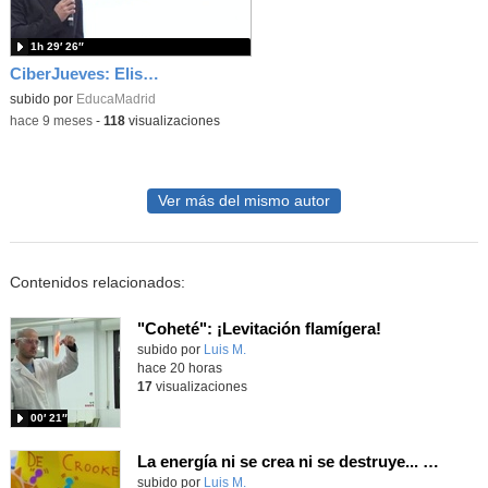
1h 29′ 26″
CiberJueves: Elisa Alises "Dos años, mil retos: una historia real de crecimiento en Ciberseguridad
subido por
EducaMadrid
-
hace 9 meses
-
118
visualizaciones
Ver más del mismo autor
Contenidos relacionados:
"Coheté": ¡Levitación flamígera!
Contenido educativo.
subido por
Luis M.
-
hace 20 horas
17
visualizaciones
00′ 21″
La energía ni se crea ni se destruye... ¡se experimenta! El Tierno en la Feria Madrid es Ciencia 2026
Contenido educativo.
subido por
Luis M.
-