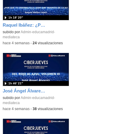
1h 18′ 20″
Raquel Ibáñez: ¿Por qué tu cerebro es el Zero-Day favorito de la IA
subido por
Admin-educamadrid-
mediateca
-
hace 4 semanas
-
24
visualizaciones
1h 46′ 21″
José Ángel Álvarez: Del rojo al azul, volumen III
subido por
Admin-educamadrid-
mediateca
-
hace 4 semanas
-
38
visualizaciones