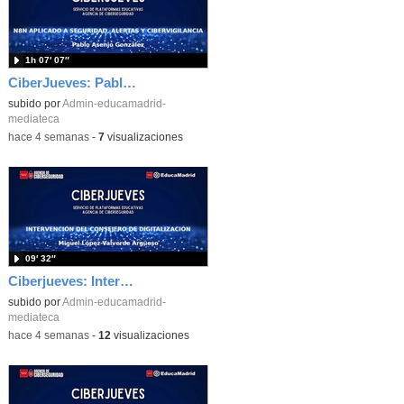
1h 07′ 07″
CiberJueves: Pablo Asenjo "n8n aplicado a la ciberseguridad, alertas y cibervigilancia
subido por
Admin-educamadrid-
mediateca
-
hace 4 semanas
-
7
visualizaciones
09′ 32″
Ciberjueves: Intervención del Consejero de Digitalización
subido por
Admin-educamadrid-
mediateca
-
hace 4 semanas
-
12
visualizaciones