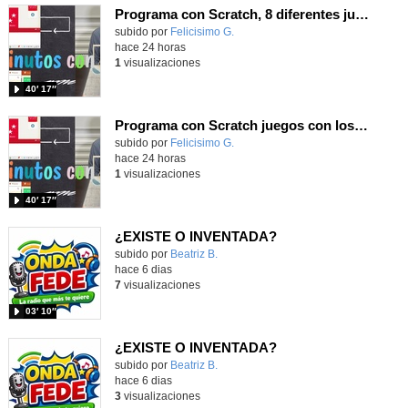
Programa con Scratch, 8 diferentes juegos para vivir la emoción de los partidos de España en el mundial 2026
Contenido educativo.
subido por
Felicisimo G.
-
hace 24 horas
1
visualizaciones
40′ 17″
Programa con Scratch juegos con los partidos del mundial 2026 ganados por España
Contenido educativo.
subido por
Felicisimo G.
-
hace 24 horas
1
visualizaciones
40′ 17″
¿EXISTE O INVENTADA?
Contenido educativo.
subido por
Beatriz B.
-
hace 6 dias
7
visualizaciones
03′ 10″
¿EXISTE O INVENTADA?
Contenido educativo.
subido por
Beatriz B.
-
hace 6 dias
3
visualizaciones