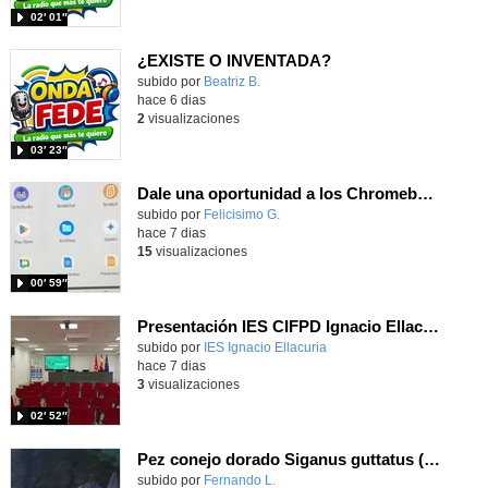
02′ 01″
¿EXISTE O INVENTADA?
Contenido educativo.
subido por
Beatriz B.
-
hace 6 dias
2
visualizaciones
03′ 23″
Dale una oportunidad a los Chromebooks y utiliza un proyector para realizar talleres si no tienes pantallas táctiles
Contenido educativo.
subido por
Felicisimo G.
-
hace 7 dias
15
visualizaciones
00′ 59″
Presentación IES CIFPD Ignacio Ellacuría
Contenido educativo.
subido por
IES Ignacio Ellacuria
-
hace 7 dias
3
visualizaciones
02′ 52″
Pez conejo dorado Siganus guttatus (Bloch, 1786)
Contenido educativo.
subido por
Fernando L.
-