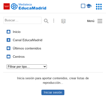
Mediateca de EducaMadrid
Saltar navegación
Servic
Educa
Palabra o frase:
Búsqueda avanzada
Ayuda
(en
ventana
Inicio
nueva)
Canal EducaMadrid
Últimos contenidos
Centros
Tipo de contenido:
Inicia sesión para aportar contenidos, crear listas de
reproducción...
Iniciar sesión