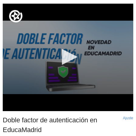
Ajuste
d
Doble factor de autenticación en
p
EducaMadrid