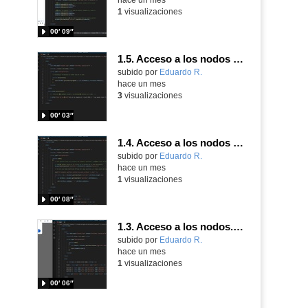
1
visualizaciones
00′ 09″
1.5. Acceso a los nodos de tipo texto. Parte 2.
Contenido educativo.
subido por
Eduardo R.
-
hace un mes
3
visualizaciones
00′ 03″
1.4. Acceso a los nodos de tipo atributo. Parte 2.
Contenido educativo.
subido por
Eduardo R.
-
hace un mes
1
visualizaciones
00′ 08″
1.3. Acceso a los nodos. Parte 2.
Contenido educativo.
subido por
Eduardo R.
-
hace un mes
1
visualizaciones
00′ 06″