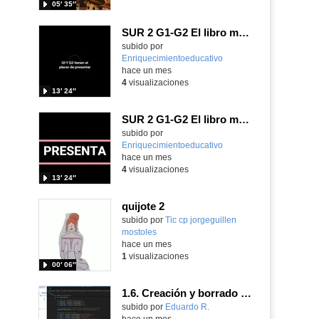
05′ 35″
SUR 2 G1-G2 El libro mágico de las preguntas imposibles.
Contenido educativo.
subido por
Enriquecimientoeducativo
-
hace un mes
4
visualizaciones
13′ 24″
SUR 2 G1-G2 El libro mágico de las preguntas imposibles.
Contenido educativo.
subido por
Enriquecimientoeducativo
-
hace un mes
4
visualizaciones
13′ 24″
quijote 2
subido por
Tic cp jorgeguillen
mostoles
-
hace un mes
1
visualizaciones
00′ 06″
1.6. Creación y borrado de nodos. Parte 2.
Contenido educativo.
subido por
Eduardo R.
-
hace un mes