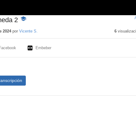
meda 2
-
Contenido
educativo
e 2024
por
Vicente S.
6
visualizac
Facebook
Embeber
ranscripción