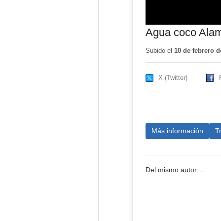
Agua coco Ala
Subido el
10 de febrero d
X (Twitter)
Más información
T
Del mismo autor…