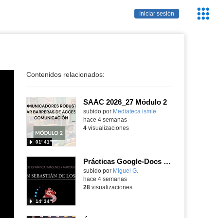
Servic
Iniciar sesión
Educa
Contenidos relacionados:
SAAC 2026_27 Módulo 2
subido por
Mediateca ismie
-
hace 4 semanas
4
visualizaciones
01′ 41″
Prácticas Google-Docs Imágenes y marcas de agua
Contenido educativo.
subido por
Miguel G.
-
hace 4 semanas
28
visualizaciones
14′ 34″